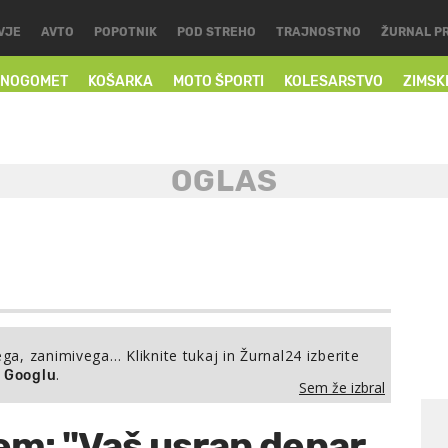
VJE
AVTO
POPOTNIK
POD STREHO
TRAJNOSTNO
ŽURNAL P
NOGOMET
KOŠARKA
MOTO ŠPORTI
KOLESARSTVO
ZIMSK
ega, zanimivega… Kliknite tukaj in Žurnal24 izberite
.
a Googlu
Sem že izbral
em: "Vaš usran denar