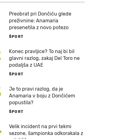
Preobrat pri Dončiću glede
preživnine: Anamaria
presenetila z novo potezo
ŠPORT
2
Konec pravljice? To naj bi bil
glavni razlog, zakaj Del Toro ne
podaljša z UAE
ŠPORT
3
Je to pravi razlog, da je
Anamaria v boju z Dončićem
popustila?
ŠPORT
4
Velik incident na prvi tekmi
sezone, šampionka odkorakala z