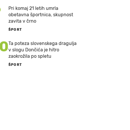
9
Pri komaj 21 letih umrla
obetavna športnica, skupnost
zavita v črno
ŠPORT
10
Ta poteza slovenskega dragulja
v slogu Dončića je hitro
zaokrožila po spletu
ŠPORT