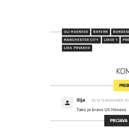
ULI HOENESS
BAYERN
BUNDES
MANCHESTER CITY
LIGUE 1
PR
LIGA PRVAKOV
KO
PREB
ilija
20:14 12.NOVEMBER 20
Tako je bravo Uli Höness
PRIJAVA