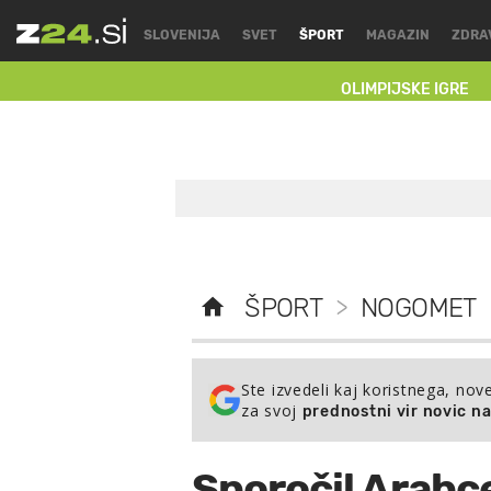
SLOVENIJA
SVET
ŠPORT
MAGAZIN
ZDRA
OLIMPIJSKE IGRE
ŠPORT
>
NOGOMET
Ste izvedeli kaj koristnega, nov
za svoj
prednostni vir novic n
Sporočil Arabc