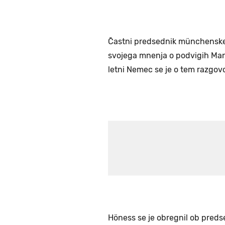
Častni predsednik münchensk
svojega mnenja o podvigih Manc
letni Nemec se je o tem razgo
Höness se je obregnil ob preds