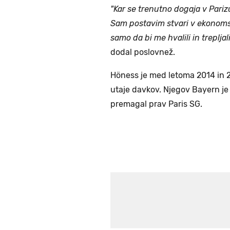
"Kar se trenutno dogaja v Parizu
Sam postavim stvari v ekonoms
samo da bi me hvalili in treplja
dodal poslovnež.
Höness je med letoma 2014 in 
utaje davkov. Njegov Bayern je
premagal prav Paris SG.