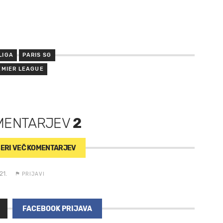
LIGA
PARIS SG
EMIER LEAGUE
MENTARJEV
2
ERI VEČ
KOMENTARJEV
21.
PRIJAVI
FACEBOOK PRIJAVA