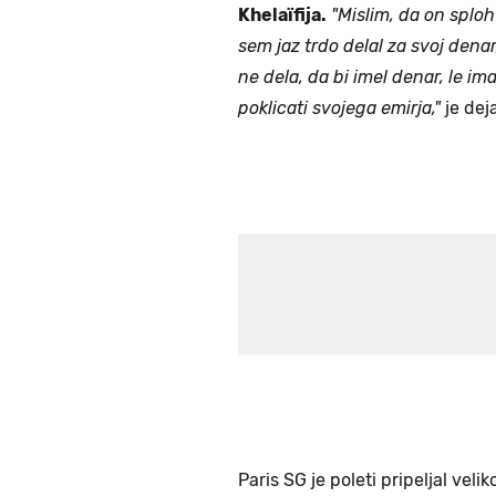
Khelaïfija.
"Mislim, da on splo
sem jaz trdo delal za svoj denar
ne dela, da bi imel denar, le im
poklicati svojega emirja,"
je dej
Paris SG je poleti pripeljal veli