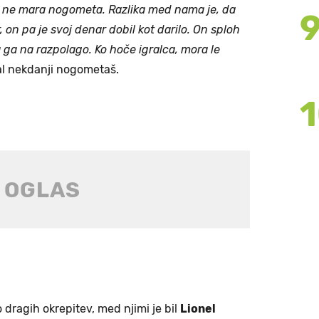
h ne mara nogometa. Razlika med nama je, da
, on pa je svoj denar dobil kot darilo. On sploh
a ga na razpolago. Ko hoče igralca, mora le
al nekdanji nogometaš.
ko dragih okrepitev, med njimi je bil
Lionel