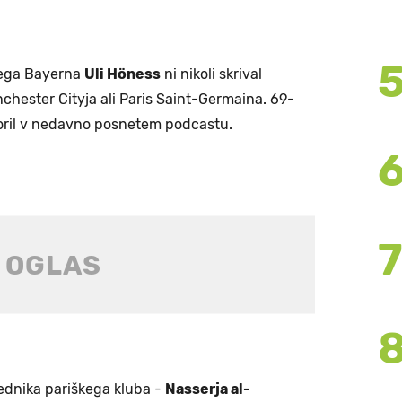
ega Bayerna
Uli Höness
ni nikoli skrival
hester Cityja ali Paris Saint-Germaina. 69-
voril v nedavno posnetem podcastu.
ednika pariškega kluba -
Nasserja al-