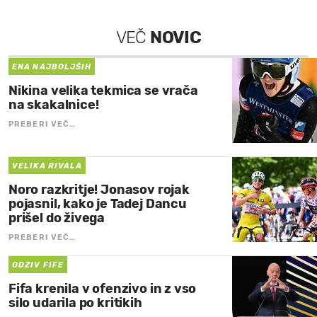
VEČ
NOVIC
ENA NAJBOLJŠIH
Nikina velika tekmica se vrača
na skakalnice!
PREBERI VEČ…
VELIKA RIVALA
Noro razkritje! Jonasov rojak
pojasnil, kako je Tadej Dancu
prišel do živega
PREBERI VEČ…
ODZIV FIFE
Fifa krenila v ofenzivo in z vso
silo udarila po kritikih