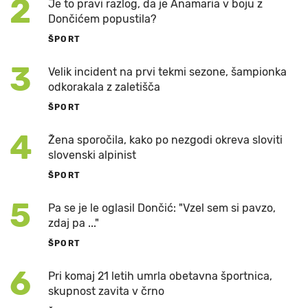
2
Je to pravi razlog, da je Anamaria v boju z
Dončićem popustila?
ŠPORT
3
Velik incident na prvi tekmi sezone, šampionka
odkorakala z zaletišča
ŠPORT
4
Žena sporočila, kako po nezgodi okreva sloviti
slovenski alpinist
ŠPORT
5
Pa se je le oglasil Dončić: "Vzel sem si pavzo,
zdaj pa ..."
ŠPORT
6
Pri komaj 21 letih umrla obetavna športnica,
skupnost zavita v črno