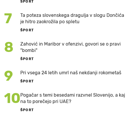
ŠPORT
7
Ta poteza slovenskega dragulja v slogu Dončića
je hitro zaokrožila po spletu
ŠPORT
8
Zahović in Maribor v ofenzivi, govori se o pravi
"bombi"
ŠPORT
9
Pri vsega 24 letih umrl naš nekdanji rokometaš
ŠPORT
10
Pogačar s temi besedami razvnel Slovenijo, a kaj
na to porečejo pri UAE?
ŠPORT