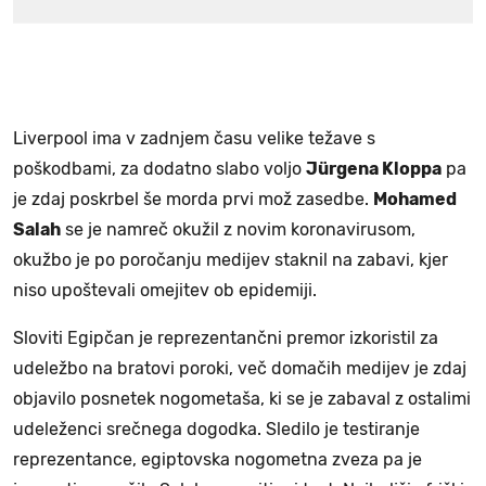
Liverpool ima v zadnjem času velike težave s
poškodbami, za dodatno slabo voljo
Jürgena Kloppa
pa
je zdaj poskrbel še morda prvi mož zasedbe.
Mohamed
Salah
se je namreč okužil z novim koronavirusom,
okužbo je po poročanju medijev staknil na zabavi, kjer
niso upoštevali omejitev ob epidemiji.
Sloviti Egipčan je reprezentančni premor izkoristil za
udeležbo na bratovi poroki, več domačih medijev je zdaj
objavilo posnetek nogometaša, ki se je zabaval z ostalimi
udeleženci srečnega dogodka. Sledilo je testiranje
reprezentance, egiptovska nogometna zveza pa je