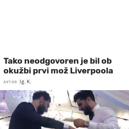
MOJ SANJ
Tako neodgovoren je bil ob
okužbi prvi mož Liverpoola
Ig. K.
AVTOR