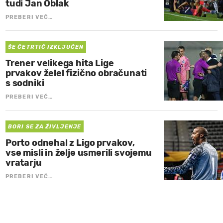
tudi Jan Oblak
PREBERI VEČ…
ŠE ČETRTIČ IZKLJUČEN
Trener velikega hita Lige
prvakov želel fizično obračunati
s sodniki
PREBERI VEČ…
BORI SE ZA ŽIVLJENJE
Porto odnehal z Ligo prvakov,
vse misli in želje usmerili svojemu
vratarju
PREBERI VEČ…