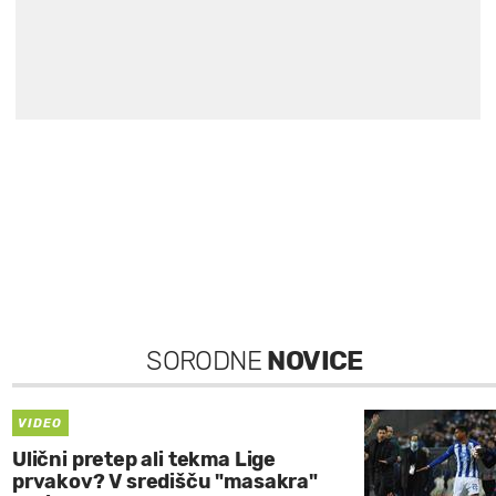
SORODNE
NOVICE
VIDEO
Ulični pretep ali tekma Lige
prvakov? V središču "masakra"