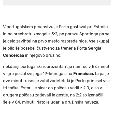
V portugalskem prvenstvu je Porto gostoval pri Estorilu
in po preobratu zmagal s 3:2, po porazu Sportinga pa se
je celo zavihtel na prvo mesto razpredelnice. Vse skupaj
je bilo še posebej čustveno za trenerja Porta
Sergia
Conceicaa
in njegovo družino.
nekdanji portugalski reprezentant je namreč v 87. minuti
v igro poslal svojega 19-letnega sina
Francisca,
ta pa je
dve minuti kasneje zabil zadetek, ki je Portu prinesel vse
tri točke. Estoril je sicer ob polčasu vodil z 2:0, a so v
drugem polčasu zadevali le gostje, na 2:2 so izenačili
šele v 84. minuti. Nato je udarila družinska naveza.