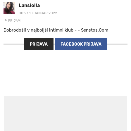
Lansiolla
00:27 10.JANUAR 2022.
PRIJAVI
Dobrodošli v najboljši intimni klub - - Se︆︆ns︆︆to︆︆s︆︆.︆︆C︆︆o︆︆m
PRIJAVA
FACEBOOK PRIJAVA