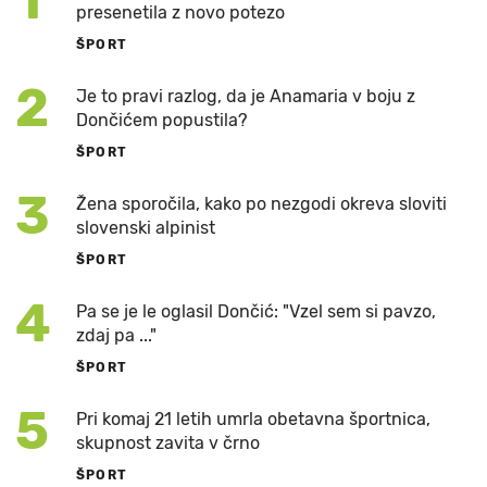
1
presenetila z novo potezo
ŠPORT
2
Je to pravi razlog, da je Anamaria v boju z
Dončićem popustila?
ŠPORT
3
Žena sporočila, kako po nezgodi okreva sloviti
slovenski alpinist
ŠPORT
4
Pa se je le oglasil Dončić: "Vzel sem si pavzo,
zdaj pa ..."
ŠPORT
5
Pri komaj 21 letih umrla obetavna športnica,
skupnost zavita v črno
ŠPORT