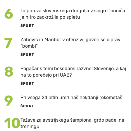
6
Ta poteza slovenskega dragulja v slogu Dončića
je hitro zaokrožila po spletu
ŠPORT
7
Zahović in Maribor v ofenzivi, govori se o pravi
"bombi"
ŠPORT
8
Pogačar s temi besedami razvnel Slovenijo, a kaj
na to porečejo pri UAE?
ŠPORT
9
Pri vsega 24 letih umrl naš nekdanji rokometaš
ŠPORT
10
Težave za avstrijskega šampiona, grdo padel na
treningu