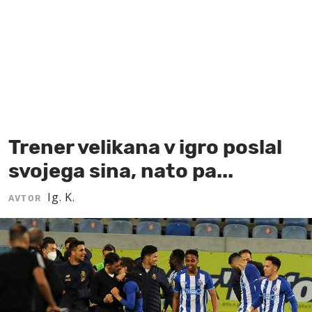
MOJ SANJ
Trener velikana v igro poslal
svojega sina, nato pa...
Ig. K.
AVTOR