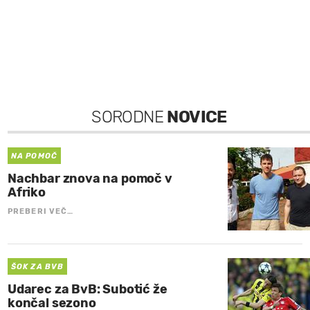
SORODNE
NOVICE
NA POMOČ
Nachbar znova na pomoč v
Afriko
PREBERI VEČ…
ŠOK ZA BVB
Udarec za BvB: Subotić že
končal sezono