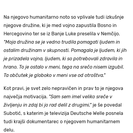
Na njegovo humanitarno noto so vplivale tudi izkušnje
njegove družine, ki je med vojno zapustila Bosno in
Hercegovino ter se iz Banje Luke preselila v Nemčijo.
"Moja družina se je vedno trudila pomagati ljudem in
ostalim družinam v skupnosti. Pomagala je ljudem, ki jih
je prizadela vojna, ljudem, ki so potrebovali zdravila in
hrano. To je ostalo v meni, tega na srečo nisem izgubil.
Ta občutek je globoko v meni vse od otroštva."
Kot pravi, je svet zelo nepravičen in prav to je njegova
največja motivacija.
"Sam sem imel veliko sreče v
življenju in zdaj bi jo rad delil z drugimi,"
je še povedal
Subotić, s katerim je televizija Deutsche Welle posnela
tudi krajši dokumentarec o njegovem humanitarnem
delu.