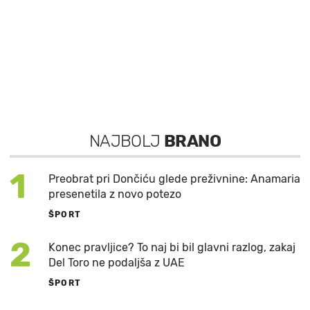
NAJBOLJ
BRANO
1
Preobrat pri Dončiću glede preživnine: Anamaria
presenetila z novo potezo
ŠPORT
2
Konec pravljice? To naj bi bil glavni razlog, zakaj
Del Toro ne podaljša z UAE
ŠPORT