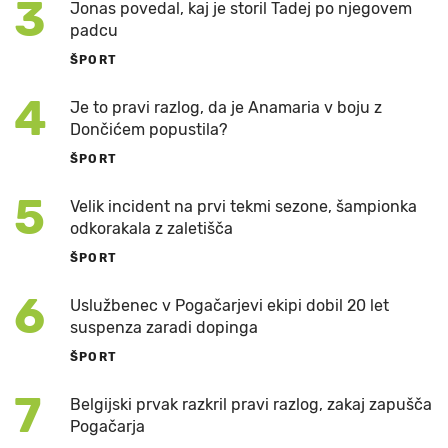
3
Jonas povedal, kaj je storil Tadej po njegovem
padcu
ŠPORT
4
Je to pravi razlog, da je Anamaria v boju z
Dončićem popustila?
ŠPORT
5
Velik incident na prvi tekmi sezone, šampionka
odkorakala z zaletišča
ŠPORT
6
Uslužbenec v Pogačarjevi ekipi dobil 20 let
suspenza zaradi dopinga
ŠPORT
7
Belgijski prvak razkril pravi razlog, zakaj zapušča
Pogačarja