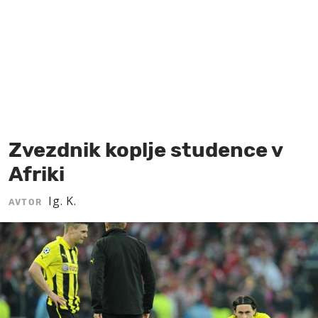
MOJ SANJ
Zvezdnik koplje studence v
Afriki
Ig. K.
AVTOR