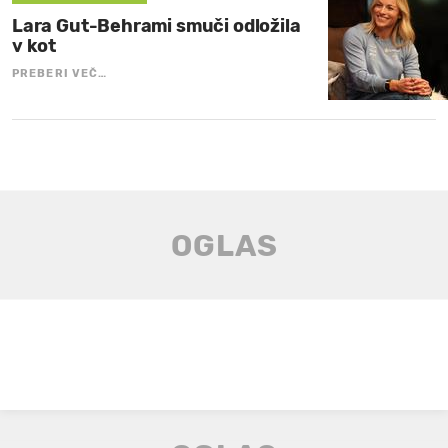
Lara Gut-Behrami smuči odložila
v kot
PREBERI VEČ…