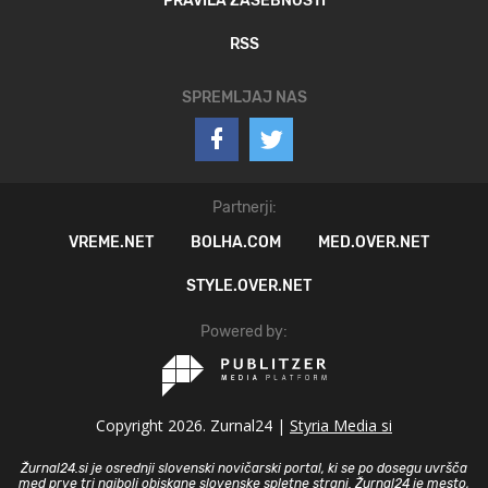
PRAVILA ZASEBNOSTI
RSS
SPREMLJAJ NAS
Partnerji:
VREME.NET
BOLHA.COM
MED.OVER.NET
STYLE.OVER.NET
Powered by:
Copyright 2026. Zurnal24 |
Styria Media si
Žurnal24.si je osrednji slovenski novičarski portal, ki se po dosegu uvršča
med prve tri najbolj obiskane slovenske spletne strani. Žurnal24 je mesto,