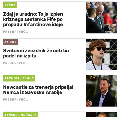
ŠPORT
Zdaj je uradno: To je izplen
kriznega sestanka Fife po
propadu Infantinove ideje
PREBERI VEČ…
NE GRE
Svetovni zvezdnik že četrtič
padel na izpitu
PREBERI VEČ…
PREMIER LEAGUE
Newcastle za trenerja pripeljal
Nemca iz Savdske Arabije
PREBERI VEČ…
ALPSKO SMUČANJE