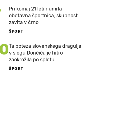
9
Pri komaj 21 letih umrla
obetavna športnica, skupnost
zavita v črno
ŠPORT
10
Ta poteza slovenskega dragulja
v slogu Dončića je hitro
zaokrožila po spletu
ŠPORT