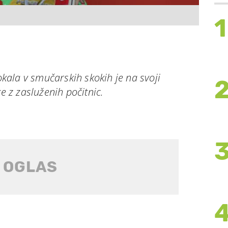
1
ala v smučarskih skokih je na svoji
ke z zasluženih počitnic.