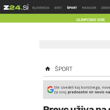
SLOVENIJA
SVET
ŠPORT
MAGAZIN
ZDRA
OLIMPIJSKE IGRE
ŠPORT
Ste izvedeli kaj koristnega, nov
za svoj
prednostni vir novic n
Prevc uživa na