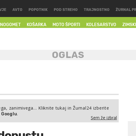
VJE
AVTO
POPOTNIK
POD STREHO
TRAJNOSTNO
ŽURNAL P
NOGOMET
KOŠARKA
MOTO ŠPORTI
KOLESARSTVO
ZIMSK
ega, zanimivega… Kliknite tukaj in Žurnal24 izberite
.
a Googlu
Sem že izbral
 dopustu