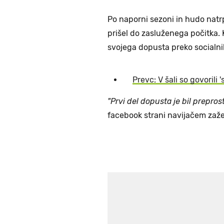
Po naporni sezoni in hudo natr
prišel do zasluženega počitka. 
svojega dopusta preko socialnih 
Prevc: V šali so govorili '
"Prvi del dopusta je bil prepro
facebook strani navijačem zaže