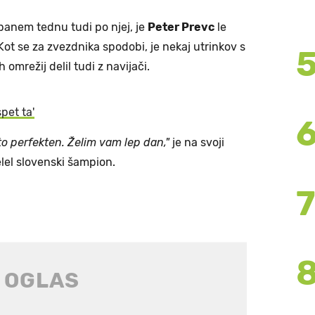
panem tednu tudi po njej, je
Peter Prevc
le
Kot se za zvezdnika spodobi, je nekaj utrinkov s
omrežij delil tudi z navijači.
spet ta'
sto perfekten. Želim vam lep dan,"
je na svoji
lel slovenski šampion.