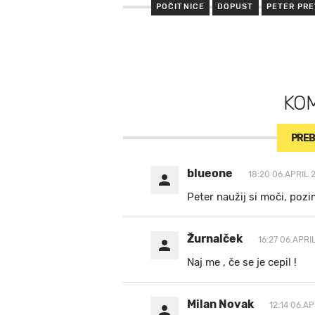
POČITNICE
DOPUST
PETER PR
KO
PREB
blueone
18:20 06.APRIL 
Peter naužij si moči, poz
Žurnalček
16:27 06.APRI
Naj me , če se je cepil !
Milan Novak
12:14 06.AP