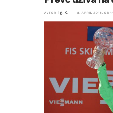
Ig. K.
AVTOR
6. APRIL 2016, OB 1