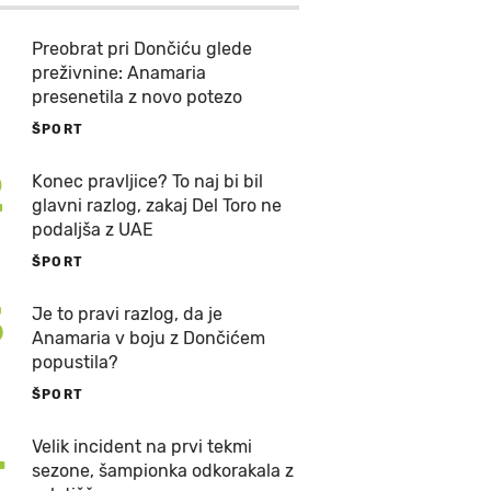
Preobrat pri Dončiću glede
preživnine: Anamaria
presenetila z novo potezo
ŠPORT
2
Konec pravljice? To naj bi bil
glavni razlog, zakaj Del Toro ne
podaljša z UAE
ŠPORT
3
Je to pravi razlog, da je
Anamaria v boju z Dončićem
popustila?
ŠPORT
4
Velik incident na prvi tekmi
sezone, šampionka odkorakala z