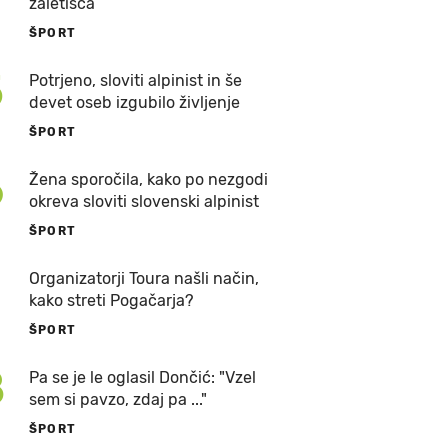
zaletišča
ŠPORT
5
Potrjeno, sloviti alpinist in še
devet oseb izgubilo življenje
ŠPORT
6
Žena sporočila, kako po nezgodi
okreva sloviti slovenski alpinist
ŠPORT
7
Organizatorji Toura našli način,
kako streti Pogačarja?
ŠPORT
8
Pa se je le oglasil Dončić: "Vzel
sem si pavzo, zdaj pa ..."
ŠPORT