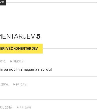
EVC
MENTARJEV
5
ERI VEČ
KOMENTARJEV
2016.
PRIJAVI
imi pa novim zmagama naproti!
L 2016.
PRIJAVI
RIL 2016.
PRIJAVI