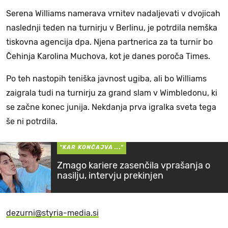
Serena Williams namerava vrnitev nadaljevati v dvojicah
naslednji teden na turnirju v Berlinu, je potrdila nemška
tiskovna agencija dpa. Njena partnerica za ta turnir bo
Čehinja Karolina Muchova, kot je danes poroča Times.
Po teh nastopih teniška javnost ugiba, ali bo Williams
zaigrala tudi na turnirju za grand slam v Wimbledonu, ki
se začne konec junija. Nekdanja prva igralka sveta tega
še ni potrdila.
"KAR KONČAJVA ..."
Zmago kariere zasenčila vprašanja o
nasilju, intervju prekinjen
dezurni@styria-media.si