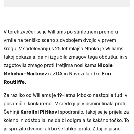
V torek zvečer se je Williams po štiriletnem premoru
vrnila na teniško sceno z dvobojem dvojic v prvem
krogu. V sodelovanju s 25 let mlajšo Mboko je Williams
takoj pokazala, da ni izgubila zmagovitega občutka, in si
zagotovila zmago proti tretjima nosilkama
Nicole
Melichar-Martinez
iz ZDA in Novozelandko
Erin
Routliffe
.
Za razliko od Williams je 19-letna Mboko nastopila tudi v
posamični konkurenci. V sredo ji je v osmini finala proti
Čehinji
Karolini Pliškovi
spodrsnilo, takoj se je prijela za
koleno in odstopila, ne da bi odigrala še kakšno točko. To
je sprožilo dvome, ali bo še lahko igrala. Zdaj je jasno.