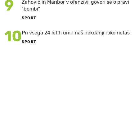
9
Zahović in Maribor v ofenzivi, govori se o pravi
"bombi"
ŠPORT
10
Pri vsega 24 letih umrl naš nekdanji rokometaš
ŠPORT