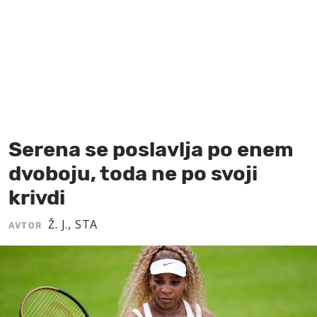
MOJ SANJ
Serena se poslavlja po enem
dvoboju, toda ne po svoji
krivdi
Ž. J., STA
AVTOR