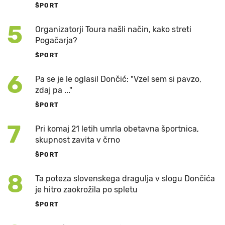
ŠPORT
5
Organizatorji Toura našli način, kako streti
Pogačarja?
ŠPORT
6
Pa se je le oglasil Dončić: "Vzel sem si pavzo,
zdaj pa ..."
ŠPORT
7
Pri komaj 21 letih umrla obetavna športnica,
skupnost zavita v črno
ŠPORT
8
Ta poteza slovenskega dragulja v slogu Dončića
je hitro zaokrožila po spletu
ŠPORT