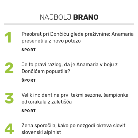
NAJBOLJ
BRANO
1
Preobrat pri Dončiću glede preživnine: Anamaria
presenetila z novo potezo
ŠPORT
2
Je to pravi razlog, da je Anamaria v boju z
Dončićem popustila?
ŠPORT
3
Velik incident na prvi tekmi sezone, šampionka
odkorakala z zaletišča
ŠPORT
4
Žena sporočila, kako po nezgodi okreva sloviti
slovenski alpinist