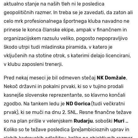
aktualno stanje na naših tleh ni le posledica
geopolitičnih razmer. In treba se je zavedati, da zaton ali
celo mrk profesionalnega športnega kluba navadno ne
prinese le konca članske ekipe, ampak v finančnem in
organizacijskem razsulu veliko, pogosto nepopravljivo
škodo utrpi tudi mladinska piramida, v katero je
vključenih na stotine otrok, s katerimi delajo licencirani,
v klubu zaposleni trenerji.
Pred nekaj meseci je bil odmeven stečaj
NK Domžale
.
Nekoč državni in pokalni prvaki, ki so v tujino prodali
kasnejše slovenske reprezentante, so klavrno končali
zgodbo. Na tankem ledu je
ND
Gorica
(tudi večkratni
prvak), ki se muči na dnu 2. SNL. Resne finančne težave
so na plan prišle v velenjskem
Rudarju
, soboški
Muri
…
Koliko so te težave posledica (pre)ambicioznih uprav in