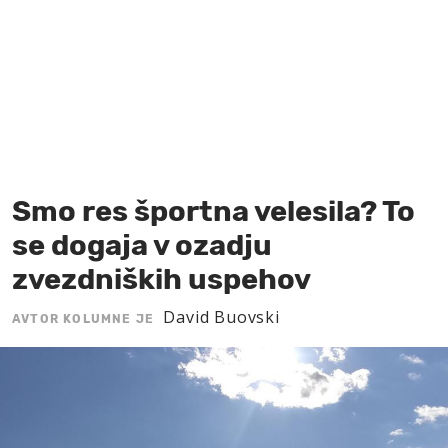
MOJ SANJ
Smo res športna velesila? To
se dogaja v ozadju
zvezdniških uspehov
David Buovski
AVTOR KOLUMNE JE