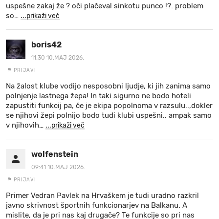
uspešne zakaj že ? oči plačeval sinkotu punco !?. problem
so
…
...prikaži več
boris42
11:30 10.MAJ 2026.
PRIJAVI
Na žalost klube vodijo nesposobni ljudje, ki jih zanima samo
polnjenje lastnega žepa! In taki sigurno ne bodo hoteli
zapustiti funkcij pa, če je ekipa popolnoma v razsulu..,dokler
se njihovi žepi polnijo bodo tudi klubi uspešni.. ampak samo
v njihovih
…
...prikaži več
wolfenstein
09:41 10.MAJ 2026.
PRIJAVI
Primer Vedran Pavlek na Hrvaškem je tudi uradno razkril
javno skrivnost športnih funkcionarjev na Balkanu. A
mislite, da je pri nas kaj drugače? Te funkcije so pri nas