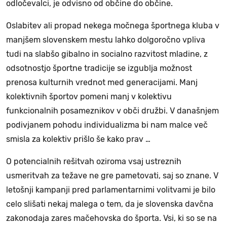
odločevalci, je odvisno od občine do občine.
Oslabitev ali propad nekega močnega športnega kluba v
manjšem slovenskem mestu lahko dolgoročno vpliva
tudi na slabšo gibalno in socialno razvitost mladine, z
odsotnostjo športne tradicije se izgublja možnost
prenosa kulturnih vrednot med generacijami. Manj
kolektivnih športov pomeni manj v kolektivu
funkcionalnih posameznikov v obči družbi. V današnjem
podivjanem pohodu individualizma bi nam malce več
smisla za kolektiv prišlo še kako prav …
O potencialnih rešitvah oziroma vsaj ustreznih
usmeritvah za težave ne gre pametovati, saj so znane. V
letošnji kampanji pred parlamentarnimi volitvami je bilo
celo slišati nekaj malega o tem, da je slovenska davčna
zakonodaja zares mačehovska do športa. Vsi, ki so se na