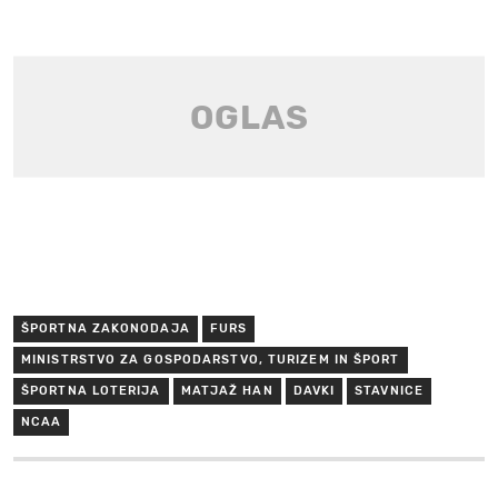
ŠPORTNA ZAKONODAJA
FURS
MINISTRSTVO ZA GOSPODARSTVO, TURIZEM IN ŠPORT
ŠPORTNA LOTERIJA
MATJAŽ HAN
DAVKI
STAVNICE
NCAA