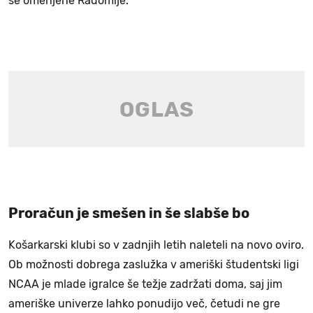
še omenjene Radomlje.
Proračun je smešen in še slabše bo
Košarkarski klubi so v zadnjih letih naleteli na novo oviro.
Ob možnosti dobrega zaslužka v ameriški študentski ligi
NCAA je mlade igralce še težje zadržati doma, saj jim
ameriške univerze lahko ponudijo več, četudi ne gre