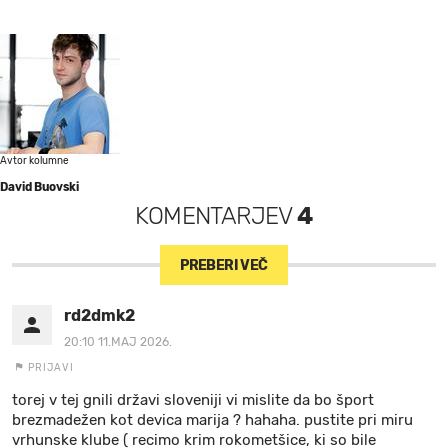
Avtor kolumne
David Buovski
KOMENTARJEV
4
PREBERI VEČ
rd2dmk2
20:10 11.MAJ 2026.
PRIJAVI
torej v tej gnili državi sloveniji vi mislite da bo šport
brezmadežen kot devica marija ? hahaha. pustite pri miru
vrhunske klube ( recimo krim rokometšice, ki so bile