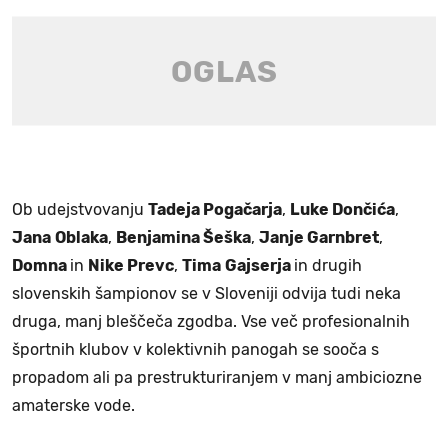
Ob udejstvovanju
Tadeja Pogačarja
,
Luke Dončića
,
Jana
Oblaka
,
Benjamina Šeška
,
Janje Garnbret
,
Domna
in
Nike Prevc
,
Tima
Gajserja
in drugih
slovenskih šampionov se v Sloveniji odvija tudi neka
druga, manj bleščeča zgodba. Vse več profesionalnih
športnih klubov v kolektivnih panogah se sooča s
propadom ali pa prestrukturiranjem v manj ambiciozne
amaterske vode.