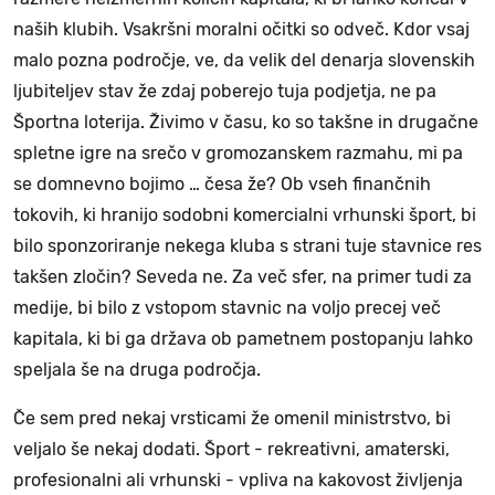
naših klubih. Vsakršni moralni očitki so odveč. Kdor vsaj
malo pozna področje, ve, da velik del denarja slovenskih
ljubiteljev stav že zdaj poberejo tuja podjetja, ne pa
Športna loterija. Živimo v času, ko so takšne in drugačne
spletne igre na srečo v gromozanskem razmahu, mi pa
se domnevno bojimo … česa že? Ob vseh finančnih
tokovih, ki hranijo sodobni komercialni vrhunski šport, bi
bilo sponzoriranje nekega kluba s strani tuje stavnice res
takšen zločin? Seveda ne. Za več sfer, na primer tudi za
medije, bi bilo z vstopom stavnic na voljo precej več
kapitala, ki bi ga država ob pametnem postopanju lahko
speljala še na druga področja.
Če sem pred nekaj vrsticami že omenil ministrstvo, bi
veljalo še nekaj dodati. Šport - rekreativni, amaterski,
profesionalni ali vrhunski - vpliva na kakovost življenja