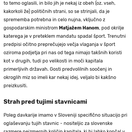
to temo oglasili, in bilo jih je nekaj iz obeh (oz. vseh,
kakorkoli že) političnih strani, so se strinjali, da je
sprememba potrebna in celo nujna, vključno z
gospodarskim ministrom
Matjažem Hanom
, pod okrilje
katerega je v preteklem mandatu spadal šport. Trenutni
predpisi očitno preprečujejo večja vlaganja v šport
oziroma podjetja pri nas od tega nimajo takšnih koristi
kot v drugih, tudi po velikosti in moči kapitala
primerljivih državah. Gosti predvolilnih soočenj in
okroglih miz so imeli kar nekaj idej, veljalo bi kakšno
preizkusiti.
Strah pred tujimi stavnicami
Poleg davkarije imamo v Sloveniji specifično situacijo pri
oglaševanju tujih stavnic - nositeljic za slovenske
razmere neizmernih količin kapitala, ki bi lahko končal v