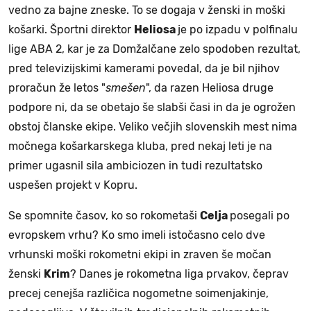
vedno za bajne zneske. To se dogaja v ženski in moški
košarki. Športni direktor
Heliosa
je po izpadu v polfinalu
lige ABA 2, kar je za Domžalčane zelo spodoben rezultat,
pred televizijskimi kamerami povedal, da je bil njihov
proračun že letos "
smešen
", da razen Heliosa druge
podpore ni, da se obetajo še slabši časi in da je ogrožen
obstoj članske ekipe. Veliko večjih slovenskih mest nima
močnega košarkarskega kluba, pred nekaj leti je na
primer ugasnil sila ambiciozen in tudi rezultatsko
uspešen projekt v Kopru.
Se spomnite časov, ko so rokometaši
Celja
posegali po
evropskem vrhu? Ko smo imeli istočasno celo dve
vrhunski moški rokometni ekipi in zraven še močan
ženski
Krim
? Danes je rokometna liga prvakov, čeprav
precej cenejša različica nogometne soimenjakinje,