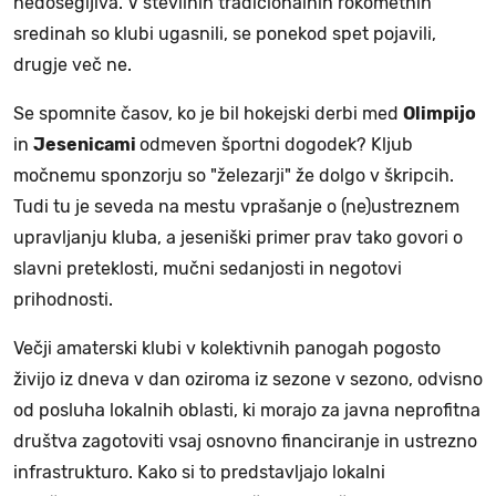
nedosegljiva. V številnih tradicionalnih rokometnih
sredinah so klubi ugasnili, se ponekod spet pojavili,
drugje več ne.
Se spomnite časov, ko je bil hokejski derbi med
Olimpijo
in
Jesenicami
odmeven športni dogodek? Kljub
močnemu sponzorju so "železarji" že dolgo v škripcih.
Tudi tu je seveda na mestu vprašanje o (ne)ustreznem
upravljanju kluba, a jeseniški primer prav tako govori o
slavni preteklosti, mučni sedanjosti in negotovi
prihodnosti.
Večji amaterski klubi v kolektivnih panogah pogosto
živijo iz dneva v dan oziroma iz sezone v sezono, odvisno
od posluha lokalnih oblasti, ki morajo za javna neprofitna
društva zagotoviti vsaj osnovno financiranje in ustrezno
infrastrukturo. Kako si to predstavljajo lokalni