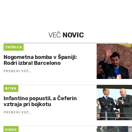
VEČ
NOVIC
TRŽNICA
Nogometna bomba v Španiji:
Rodri izbral Barcelono
PREBERI VEČ…
BITKA
Infantino popustil, a Čeferin
vztraja pri bojkotu
PREBERI VEČ…
VIDEO