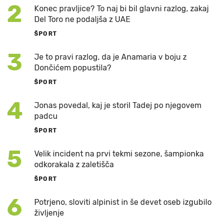
2
Konec pravljice? To naj bi bil glavni razlog, zakaj
Del Toro ne podaljša z UAE
ŠPORT
3
Je to pravi razlog, da je Anamaria v boju z
Dončićem popustila?
ŠPORT
4
Jonas povedal, kaj je storil Tadej po njegovem
padcu
ŠPORT
5
Velik incident na prvi tekmi sezone, šampionka
odkorakala z zaletišča
ŠPORT
6
Potrjeno, sloviti alpinist in še devet oseb izgubilo
življenje