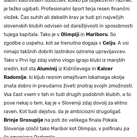
slabih kadrovskih odločitev, koliko pa objektivnih razmer,
je težko ugibati. Profesionalni šport terja resen finančni
vložek. Čas suhih ali debelih krav je tudi pri največjih
slovenskih klubih odvisen od darežljivosti in sposobnosti
tujega kapitala. Tako je v
Olimpiji
in
Mariboru
. So
zgodbe o uspehu, kot se trenutno dogaja v
Celju
. A vsi
nimajo takšnih dobrih lastnikov oziroma upravljavcev.
Tako v Prvi ligi zdaj vidno vlogo igrajo klubi iz manjših
sredin, kot sta
Aluminij
iz Kidričevega in
Kalcer
Radomlje
, ki kljub resnim omejitvam lokalnega okolja
znata dobro in preudarno živeti znotraj svojih zmožnosti.
Vsa čast vsem v teh in tudi drugih podobnih klubih, a to
pove nekaj o tem, kaj je v Sloveniji zdaj dovolj za elitno
raven. Kot tudi dejstvo, da je ambiciozni drugoligaš
Brinje
Grosuplje
na poti do velikega finala Pokala
Slovenije izločil tako Maribor kot Olimpijo, v polfinalu pa