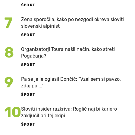
ŠPORT
7
Žena sporočila, kako po nezgodi okreva sloviti
slovenski alpinist
ŠPORT
8
Organizatorji Toura našli način, kako streti
Pogačarja?
ŠPORT
9
Pa se je le oglasil Dončić: "Vzel sem si pavzo,
zdaj pa ..."
ŠPORT
10
Sloviti insider razkriva: Roglič naj bi kariero
zaključil pri tej ekipi
ŠPORT