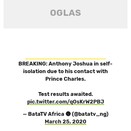
BREAKING: Anthony Joshua in self-
isolation due to his contact with
Prince Charles.
Test results awaited.
pic.twitter.com/qOsKrW2PBJ
— BataTV Africa 🌚 (@batatv_ng)
March 25, 2020