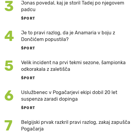
3
Jonas povedal, kaj je storil Tadej po njegovem
padcu
ŠPORT
4
Je to pravi razlog, da je Anamaria v boju z
Dončićem popustila?
ŠPORT
5
Velik incident na prvi tekmi sezone, šampionka
odkorakala z zaletišča
ŠPORT
6
Uslužbenec v Pogačarjevi ekipi dobil 20 let
suspenza zaradi dopinga
ŠPORT
7
Belgijski prvak razkril pravi razlog, zakaj zapušča
Pogačarja