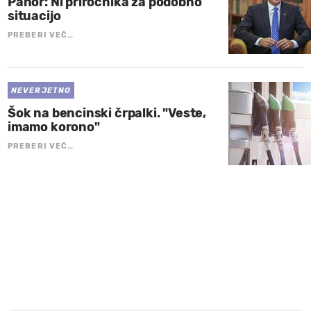
Pahor: Ni priročnika za podobno
situacijo
PREBERI VEČ…
NEVERJETNO
Šok na bencinski črpalki. "Veste,
imamo korono"
PREBERI VEČ…