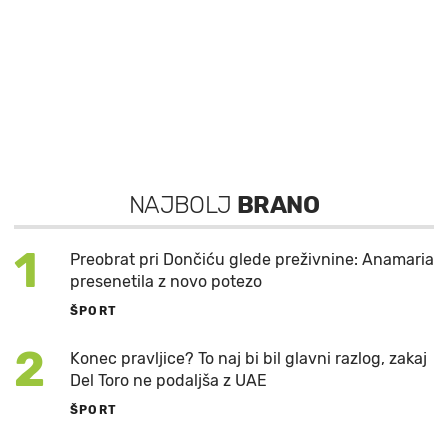
NAJBOLJ
BRANO
1
Preobrat pri Dončiću glede preživnine: Anamaria
presenetila z novo potezo
ŠPORT
2
Konec pravljice? To naj bi bil glavni razlog, zakaj
Del Toro ne podaljša z UAE
ŠPORT