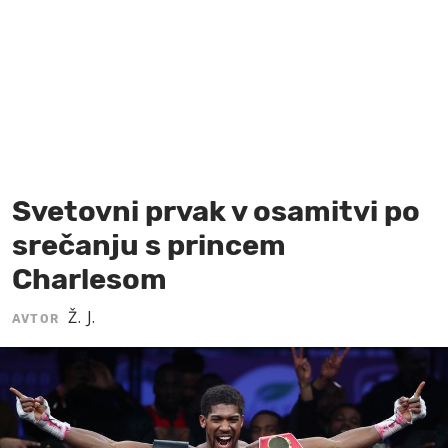
MOJ SANJ
Svetovni prvak v osamitvi po
srečanju s princem
Charlesom
Ž. J.
AVTOR