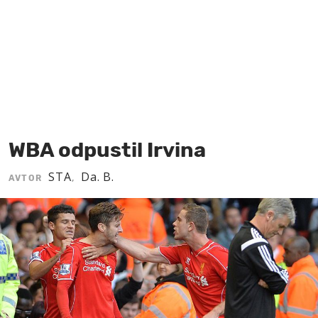
MOJ SANJ
WBA odpustil Irvina
STA
Da. B.
AVTOR
,