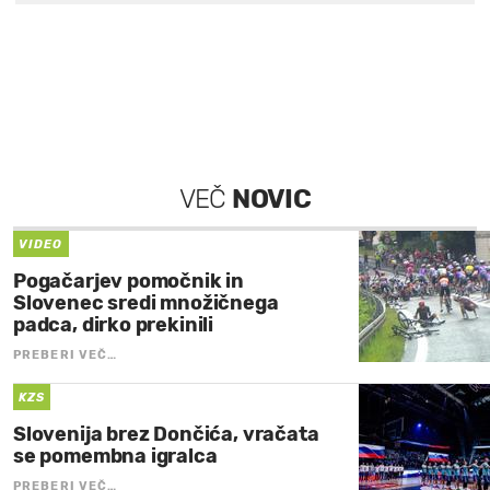
VEČ
NOVIC
VIDEO
Pogačarjev pomočnik in
Slovenec sredi množičnega
padca, dirko prekinili
PREBERI VEČ…
KZS
Slovenija brez Dončića, vračata
se pomembna igralca
PREBERI VEČ…