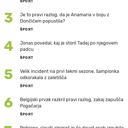
ŠPORT
3
Je to pravi razlog, da je Anamaria v boju z
Dončićem popustila?
ŠPORT
4
Jonas povedal, kaj je storil Tadej po njegovem
padcu
ŠPORT
5
Velik incident na prvi tekmi sezone, šampionka
odkorakala z zaletišča
ŠPORT
6
Belgijski prvak razkril pravi razlog, zakaj zapušča
Pogačarja
ŠPORT
Potrjeno, sloviti alpinist in še devet oseb izgubilo