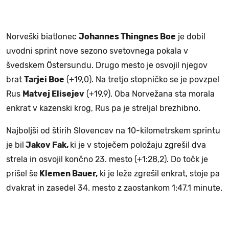
Norveški biatlonec
Johannes Thingnes Boe
je dobil
uvodni sprint nove sezono svetovnega pokala v
švedskem Östersundu. Drugo mesto je osvojil njegov
brat
Tarjei Boe
(+19,0). Na tretjo stopničko se je povzpel
Rus
Matvej Elisejev
(+19,9). Oba Norvežana sta morala
enkrat v kazenski krog, Rus pa je streljal brezhibno.
Najboljši od štirih Slovencev na 10-kilometrskem sprintu
je bil
Jakov Fak,
ki je v stoječem položaju zgrešil dva
strela in osvojil končno 23. mesto (+1:28,2). Do točk je
prišel še
Klemen Bauer,
ki je leže zgrešil enkrat, stoje pa
dvakrat in zasedel 34. mesto z zaostankom 1:47,1 minute.