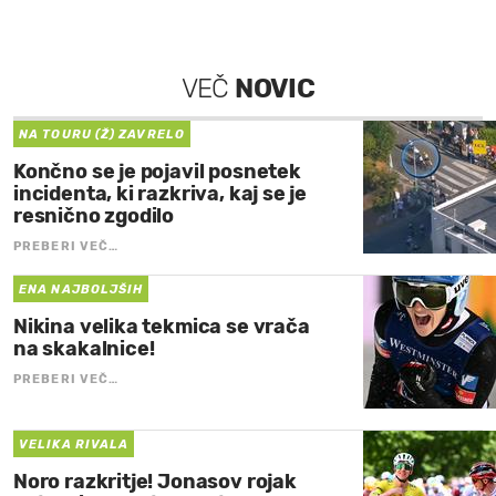
VEČ
NOVIC
NA TOURU (Ž) ZAVRELO
Končno se je pojavil posnetek
incidenta, ki razkriva, kaj se je
resnično zgodilo
PREBERI VEČ…
ENA NAJBOLJŠIH
Nikina velika tekmica se vrača
na skakalnice!
PREBERI VEČ…
VELIKA RIVALA
Noro razkritje! Jonasov rojak