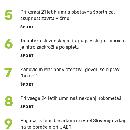
5
Pri komaj 21 letih umrla obetavna športnica,
skupnost zavita v črno
ŠPORT
6
Ta poteza slovenskega dragulja v slogu Dončića
je hitro zaokrožila po spletu
ŠPORT
7
Zahović in Maribor v ofenzivi, govori se o pravi
"bombi"
ŠPORT
8
Pri vsega 24 letih umrl naš nekdanji rokometaš
ŠPORT
9
Pogačar s temi besedami razvnel Slovenijo, a kaj
na to porečejo pri UAE?