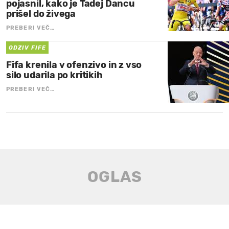
pojasnil, kako je Tadej Dancu
prišel do živega
PREBERI VEČ…
ODZIV FIFE
Fifa krenila v ofenzivo in z vso
silo udarila po kritikih
PREBERI VEČ…