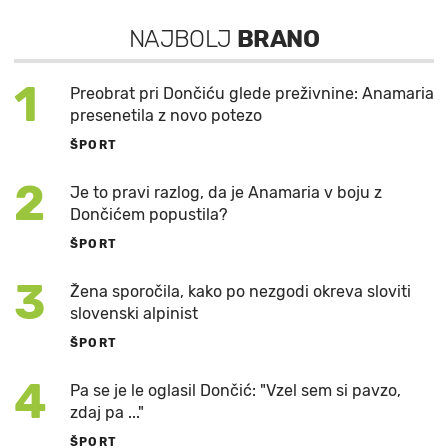
NAJBOLJ
BRANO
1
Preobrat pri Dončiću glede preživnine: Anamaria
presenetila z novo potezo
ŠPORT
2
Je to pravi razlog, da je Anamaria v boju z
Dončićem popustila?
ŠPORT
3
Žena sporočila, kako po nezgodi okreva sloviti
slovenski alpinist
ŠPORT
4
Pa se je le oglasil Dončić: "Vzel sem si pavzo,
zdaj pa ..."
ŠPORT