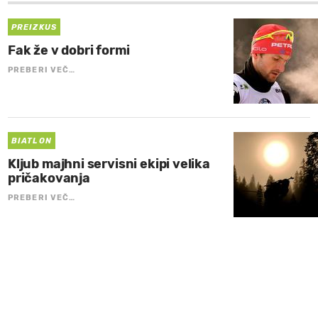
PREIZKUS
Fak že v dobri formi
PREBERI VEČ…
BIATLON
Kljub majhni servisni ekipi velika
pričakovanja
PREBERI VEČ…