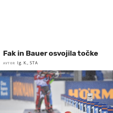
MOJ SANJ
Fak in Bauer osvojila točke
Ig. K., STA
AVTOR