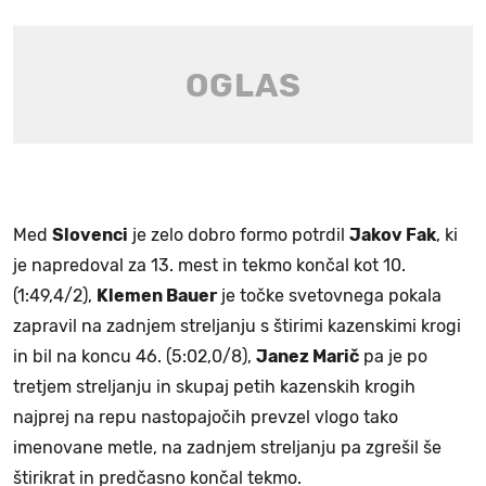
Med
Slovenci
je zelo dobro formo potrdil
Jakov Fak
, ki
je napredoval za 13. mest in tekmo končal kot 10.
(1:49,4/2),
Klemen Bauer
je točke svetovnega pokala
zapravil na zadnjem streljanju s štirimi kazenskimi krogi
in bil na koncu 46. (5:02,0/8),
Janez Marič
pa je po
tretjem streljanju in skupaj petih kazenskih krogih
najprej na repu nastopajočih prevzel vlogo tako
imenovane metle, na zadnjem streljanju pa zgrešil še
štirikrat in predčasno končal tekmo.