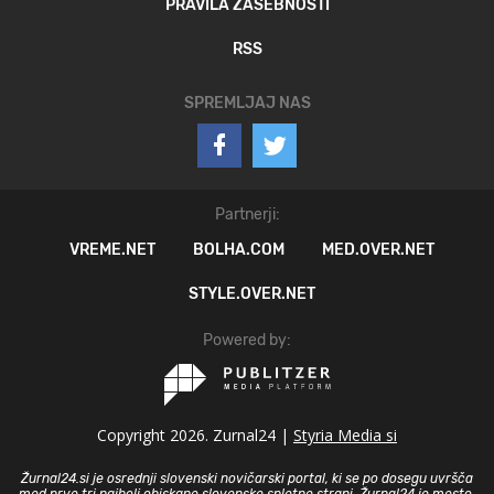
PRAVILA ZASEBNOSTI
RSS
SPREMLJAJ NAS
Partnerji:
VREME.NET
BOLHA.COM
MED.OVER.NET
STYLE.OVER.NET
Powered by:
Copyright 2026. Zurnal24 |
Styria Media si
Žurnal24.si je osrednji slovenski novičarski portal, ki se po dosegu uvršča