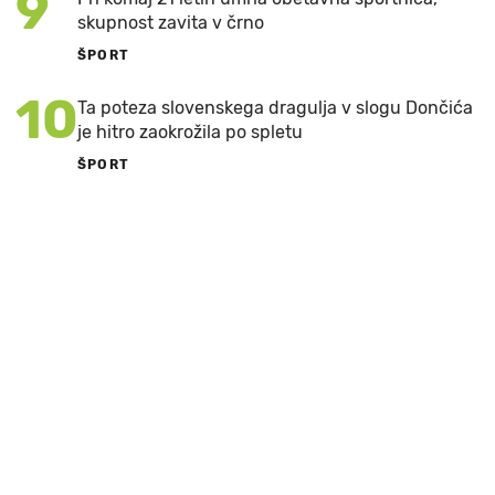
9
skupnost zavita v črno
ŠPORT
10
Ta poteza slovenskega dragulja v slogu Dončića
je hitro zaokrožila po spletu
ŠPORT