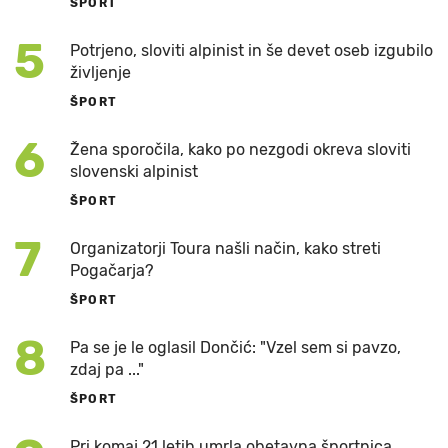
ŠPORT
5
Potrjeno, sloviti alpinist in še devet oseb izgubilo
življenje
ŠPORT
6
Žena sporočila, kako po nezgodi okreva sloviti
slovenski alpinist
ŠPORT
7
Organizatorji Toura našli način, kako streti
Pogačarja?
ŠPORT
8
Pa se je le oglasil Dončić: "Vzel sem si pavzo,
zdaj pa ..."
ŠPORT
Pri komaj 21 letih umrla obetavna športnica,