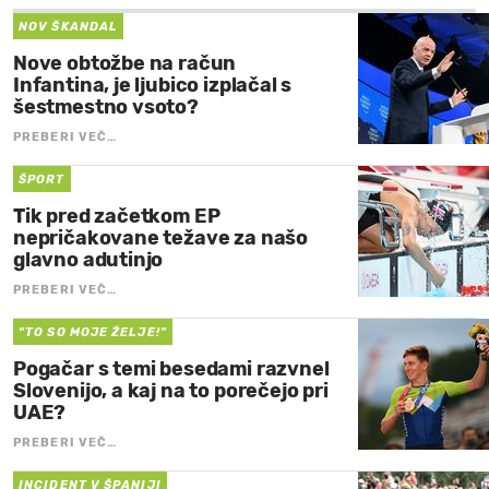
NOV ŠKANDAL
Nove obtožbe na račun
Infantina, je ljubico izplačal s
šestmestno vsoto?
PREBERI VEČ…
ŠPORT
Tik pred začetkom EP
nepričakovane težave za našo
glavno adutinjo
PREBERI VEČ…
"TO SO MOJE ŽELJE!"
Pogačar s temi besedami razvnel
Slovenijo, a kaj na to porečejo pri
UAE?
PREBERI VEČ…
INCIDENT V ŠPANIJI