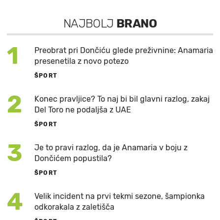
NAJBOLJ
BRANO
1
Preobrat pri Dončiću glede preživnine: Anamaria
presenetila z novo potezo
ŠPORT
2
Konec pravljice? To naj bi bil glavni razlog, zakaj
Del Toro ne podaljša z UAE
ŠPORT
3
Je to pravi razlog, da je Anamaria v boju z
Dončićem popustila?
ŠPORT
4
Velik incident na prvi tekmi sezone, šampionka
odkorakala z zaletišča