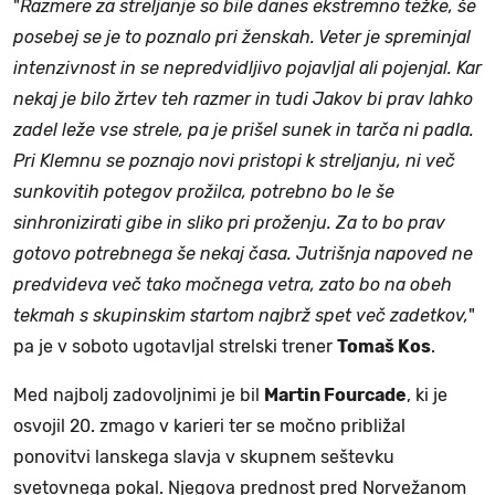
"
Razmere za streljanje so bile danes ekstremno težke, še
posebej se je to poznalo pri ženskah. Veter je spreminjal
intenzivnost in se nepredvidljivo pojavljal ali pojenjal. Kar
nekaj je bilo žrtev teh razmer in tudi Jakov bi prav lahko
zadel leže vse strele, pa je prišel sunek in tarča ni padla.
Pri Klemnu se poznajo novi pristopi k streljanju, ni več
sunkovitih potegov prožilca, potrebno bo le še
sinhronizirati gibe in sliko pri proženju. Za to bo prav
gotovo potrebnega še nekaj časa. Jutrišnja napoved ne
predvideva več tako močnega vetra, zato bo na obeh
tekmah s skupinskim startom najbrž spet več zadetkov,
"
pa je v soboto ugotavljal strelski trener
Tomaš Kos
.
Med najbolj zadovoljnimi je bil
Martin Fourcade
, ki je
osvojil 20. zmago v karieri ter se močno približal
ponovitvi lanskega slavja v skupnem seštevku
svetovnega pokal. Njegova prednost pred Norvežanom