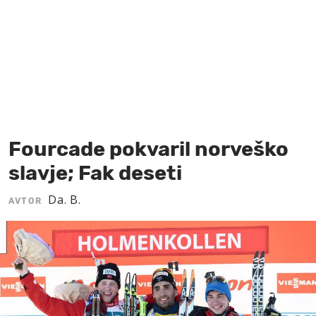
MOJ SANJ
Fourcade pokvaril norveško
slavje; Fak deseti
Da. B.
AVTOR