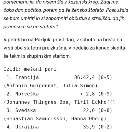
pomembno je, da nisem šla v kazenski krog. Zdaj me
čaka dan počitka, potem pa še ženska štafeta. Poskušala
se bom umiriti in si zapomniti občutke s strelišča, da jih
prenesem še na štafeto."
V petek bo na Pokljuki prost dan, v soboto pa bosta na
vrsti obe štafetni preizkušnji. V nedeljo za konec sledita
še tekmi s skupinskim startom.
Izidi: mešani pari:

 1. Francija            36:42,4 (0+5)

(Antonin Guigonnat, Julia Simon)

 2. Norveška              + 2,8 (0+9)

(Johannes Thingnes Boe, Tiril Eckhoff)

 3. Švedska                22,6 (0+8)

(Sebastian Samuelsson, Hanna Öberg)

 4. Ukrajina               35,9 (0+2)
