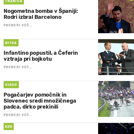
TRŽNICA
Nogometna bomba v Španiji:
Rodri izbral Barcelono
PREBERI VEČ…
BITKA
Infantino popustil, a Čeferin
vztraja pri bojkotu
PREBERI VEČ…
VIDEO
Pogačarjev pomočnik in
Slovenec sredi množičnega
padca, dirko prekinili
PREBERI VEČ…
KZS