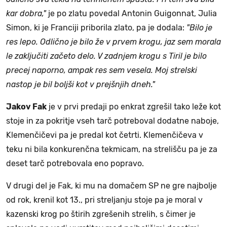
kar dobra,"
je po zlatu povedal Antonin Guigonnat, Julia
Simon, ki je Franciji priborila zlato, pa je dodala:
"Bilo je
res lepo. Odlično je bilo že v prvem krogu, jaz sem morala
le zaključiti začeto delo. V zadnjem krogu s Tiril je bilo
precej naporno, ampak res sem vesela. Moj strelski
nastop je bil boljši kot v prejšnjih dneh."
Jakov Fak
je v prvi predaji po enkrat zgrešil tako leže kot
stoje in za pokritje vseh tarč potreboval dodatne naboje,
Klemenčičevi pa je predal kot četrti. Klemenčičeva v
teku ni bila konkurenčna tekmicam, na strelišču pa je za
deset tarč potrebovala eno popravo.
V drugi del je Fak, ki mu na domačem SP ne gre najbolje
od rok, krenil kot 13., pri streljanju stoje pa je moral v
kazenski krog po štirih zgrešenih strelih, s čimer je