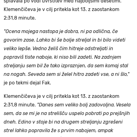
splavala po vodi uvrstitev med najboljšimi desetimi.
Klemenčičeva je v cilj pritekla kot 13. z zaostankom
2:31,8 minute.
"Ocena mojega nastopa je dobra, ni pa odlična, če
govorim zase. Lahko bi še bolje streljal in bi bilo videti
veliko lepše. Vedno želiš čim hitreje odstreljati in
popraviš tiste naboje, ki niso bili zadeti. Na zadnjem
streljanju sem bil že tako izpraznjen, da sem komaj stal
na nogah. Seveda sem si želel hitro zadeti vse, a ni šlo,"
je po tekmi dejal Fak.
Klemenčičeva je v cilj pritekla kot 13. z zaostankom
2:31,8 minute.
"Danes sem veliko bolj zadovoljna. Vesela
sem, da se mi je na strelišču uspelo pobrati po prejšnjih
dneh. Edino v stoje bi na drugem streljanju zgrešeni
strel lahko popravila že s prvim nabojem, ampak