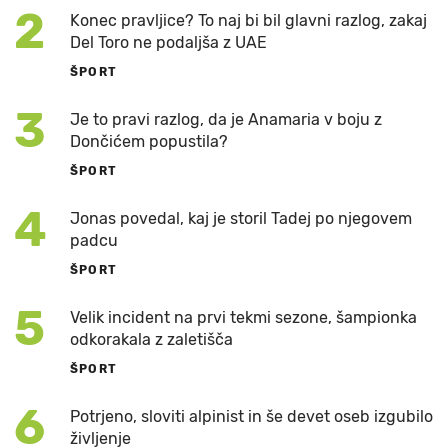
2
Konec pravljice? To naj bi bil glavni razlog, zakaj
Del Toro ne podaljša z UAE
ŠPORT
3
Je to pravi razlog, da je Anamaria v boju z
Dončićem popustila?
ŠPORT
4
Jonas povedal, kaj je storil Tadej po njegovem
padcu
ŠPORT
5
Velik incident na prvi tekmi sezone, šampionka
odkorakala z zaletišča
ŠPORT
6
Potrjeno, sloviti alpinist in še devet oseb izgubilo
življenje