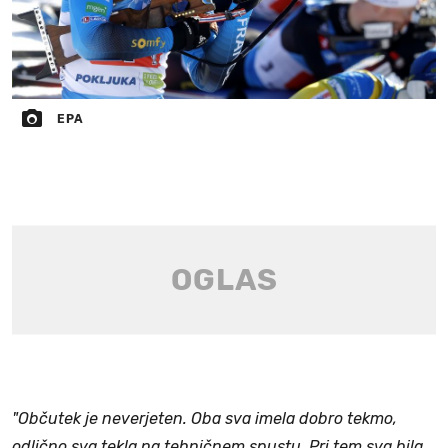
EPA
"Občutek je neverjeten. Oba sva imela dobro tekmo,
odlično sva tekla na tehničnem spustu. Pri tem sva bila