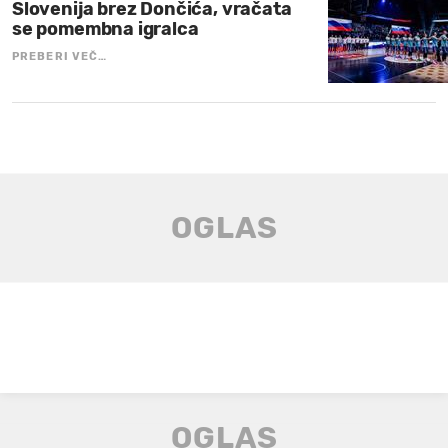
Slovenija brez Dončića, vračata
se pomembna igralca
PREBERI VEČ…