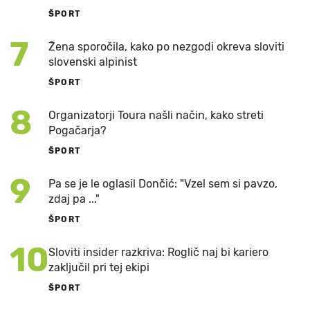
ŠPORT
7
Žena sporočila, kako po nezgodi okreva sloviti
slovenski alpinist
ŠPORT
8
Organizatorji Toura našli način, kako streti
Pogačarja?
ŠPORT
9
Pa se je le oglasil Dončić: "Vzel sem si pavzo,
zdaj pa ..."
ŠPORT
10
Sloviti insider razkriva: Roglič naj bi kariero
zaključil pri tej ekipi
ŠPORT