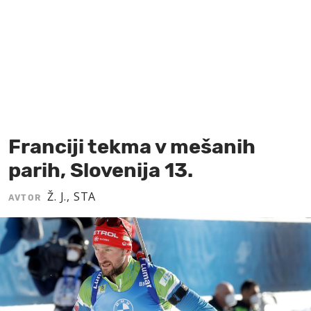
MOJ SANJ
Franciji tekma v mešanih
parih, Slovenija 13.
Ž. J., STA
AVTOR