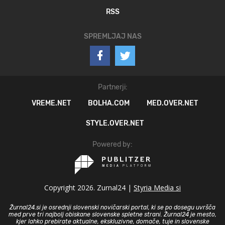
RSS
SPREMLJAJ NAS
Partnerji:
VREME.NET
BOLHA.COM
MED.OVER.NET
STYLE.OVER.NET
Powered by:
Copyright 2026. Zurnal24 |
Styria Media si
Žurnal24.si je osrednji slovenski novičarski portal, ki se po dosegu uvršča
med prve tri najbolj obiskane slovenske spletne strani. Žurnal24 je mesto,
kjer lahko prebirate aktualne, ekskluzivne, domače, tuje in slovenske