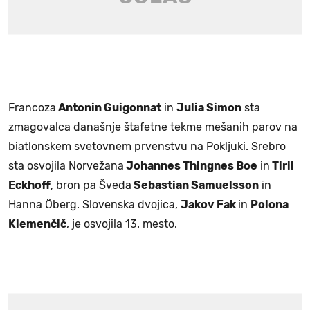
Francoza
Antonin Guigonnat
in
Julia Simon
sta
zmagovalca današnje štafetne tekme mešanih parov na
biatlonskem svetovnem prvenstvu na Pokljuki. Srebro
sta osvojila Norvežana
Johannes Thingnes Boe
in
Tiril
Eckhoff
, bron pa Šveda
Sebastian Samuelsson
in
Hanna Öberg. Slovenska dvojica,
Jakov Fak
in
Polona
Klemenčič
, je osvojila 13. mesto.