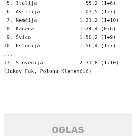
 5. Italija                55,2 (1+6)

 6. Avstrija             1:03,5 (1+7)

 7. Nemčija              1:21,2 (1+10)

 8. Kanada               1:24,4 (0+6)

 9. Švica                1:50,2 (1+9)

10. Estonija             1:56,4 (1+7)

...

13. Slovenija            2:31,8 (1+10)

(Jakov Fak, Polona Klemenčič)

...