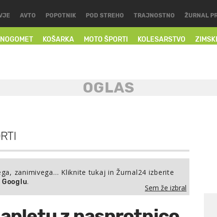
VJE
AVTO
POPOTNIK
POD STREHO
TRAJNOSTNO
ŽURNAL P
NOGOMET
KOŠARKA
MOTO ŠPORTI
KOLESARSTVO
ZIMSK
RTI
ega, zanimivega… Kliknite tukaj in Žurnal24 izberite
.
a Googlu
Sem že izbral
apletu z nasprotnico