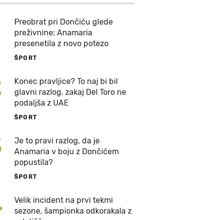
Preobrat pri Dončiću glede
preživnine: Anamaria
presenetila z novo potezo
ŠPORT
2
Konec pravljice? To naj bi bil
glavni razlog, zakaj Del Toro ne
podaljša z UAE
ŠPORT
3
Je to pravi razlog, da je
Anamaria v boju z Dončićem
popustila?
ŠPORT
4
Velik incident na prvi tekmi
sezone, šampionka odkorakala z