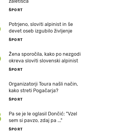
zaletišča
ŠPORT
5
Potrjeno, sloviti alpinist in še
devet oseb izgubilo življenje
ŠPORT
6
Žena sporočila, kako po nezgodi
okreva sloviti slovenski alpinist
ŠPORT
7
Organizatorji Toura našli način,
kako streti Pogačarja?
ŠPORT
8
Pa se je le oglasil Dončić: "Vzel
sem si pavzo, zdaj pa ..."
ŠPORT