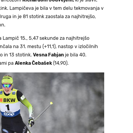
otink. Lampičeva je bila v tem delu tekmovanja v
druga in je 81 stotink zaostala za najhitrejšo,
hn.
ja Lampič 15., 5,47 sekunde za najhitrejšo
nčala na 31. mestu (+11,1), nastop v izločilnih
o in 13 stotink.
Vesna Fabjan
je bila 40.
kami pa
Alenka Čebašek
(14,90).