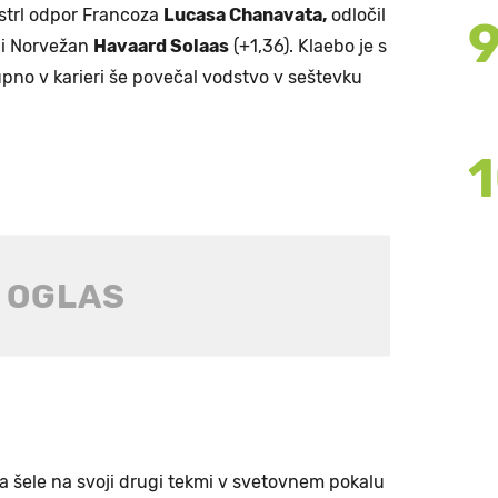
 strl odpor Francoza
Lucasa Chanavata,
odločil
rugi Norvežan
Havaard Solaas
(+1,36). Klaebo je s
upno v karieri še povečal vodstvo v seštevku
la šele na svoji drugi tekmi v svetovnem pokalu