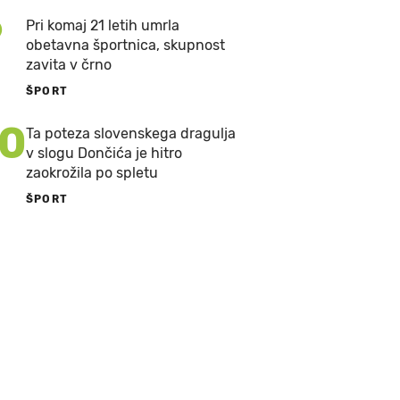
9
Pri komaj 21 letih umrla
obetavna športnica, skupnost
zavita v črno
ŠPORT
10
Ta poteza slovenskega dragulja
v slogu Dončića je hitro
zaokrožila po spletu
ŠPORT