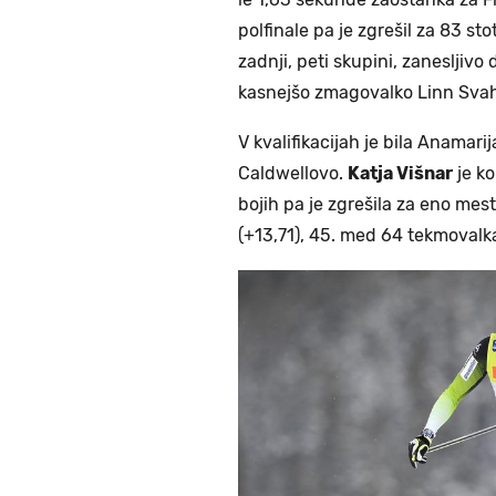
polfinale pa je zgrešil za 83 st
zadnji, peti skupini, zanesljivo 
kasnejšo zmagovalko Linn Sva
V kvalifikacijah je bila Anamari
Caldwellovo.
Katja Višnar
je ko
bojih pa je zgrešila za eno mest
(+13,71), 45. med 64 tekmoval