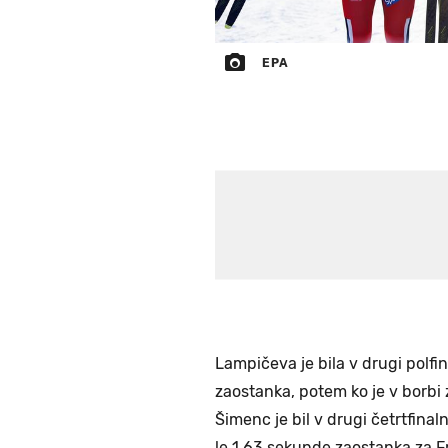
EPA
Lampičeva je bila v drugi polfi
zaostanka, potem ko je v borbi z
Šimenc je bil v drugi četrtfinaln
le 1,63 sekunde zaostanka za