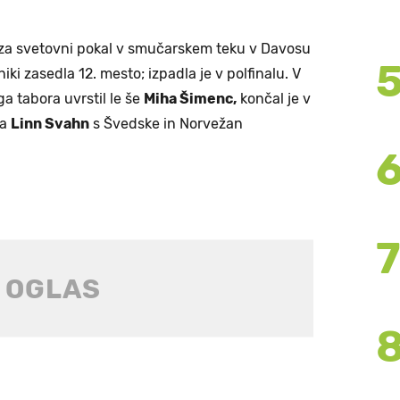
 za svetovni pokal v smučarskem teku v Davosu
iki zasedla 12. mesto; izpadla je v polfinalu. V
ga tabora uvrstil le še
Miha Šimenc,
končal je v
ta
Linn Svahn
s Švedske in Norvežan