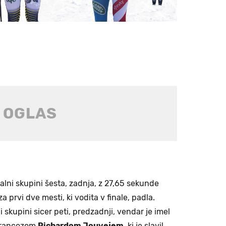
nalni skupini šesta, zadnja, z 27,65 sekunde
a prvi dve mesti, ki vodita v finale, padla.
i skupini sicer peti, predzadnji, vendar je imel
 Francozom
Richardom Jouvejem,
ki je slavil,