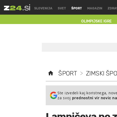
SLOVENIJA
SVET
ŠPORT
MAGAZIN
ZDRA
OLIMPIJSKE IGRE
ŠPORT
>
ZIMSKI ŠPO
Ste izvedeli kaj koristnega, nov
za svoj
prednostni vir novic n
Lampičeva po z