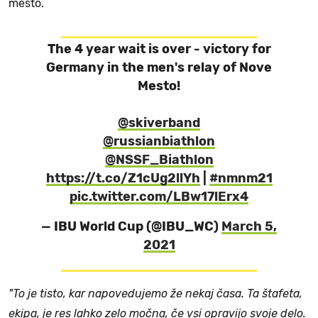
mesto.
The 4 year wait is over - victory for
Germany in the men's relay of Nove
Mesto!
@skiverband
@russianbiathlon
@NSSF_Biathlon
https://t.co/Z1cUg2llYh
|
#nmnm21
pic.twitter.com/LBw17lErx4
— IBU World Cup (@IBU_WC)
March 5,
2021
"To je tisto, kar napovedujemo že nekaj časa. Ta štafeta,
ekipa, je res lahko zelo močna, če vsi opravijo svoje delo.