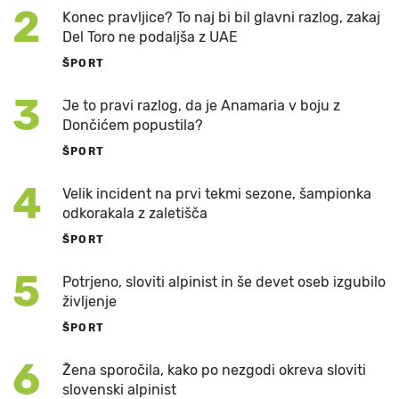
2
Konec pravljice? To naj bi bil glavni razlog, zakaj
Del Toro ne podaljša z UAE
ŠPORT
3
Je to pravi razlog, da je Anamaria v boju z
Dončićem popustila?
ŠPORT
4
Velik incident na prvi tekmi sezone, šampionka
odkorakala z zaletišča
ŠPORT
5
Potrjeno, sloviti alpinist in še devet oseb izgubilo
življenje
ŠPORT
6
Žena sporočila, kako po nezgodi okreva sloviti
slovenski alpinist