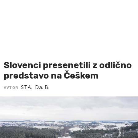
MOJ SANJ
Slovenci presenetili z odlično
predstavo na Češkem
STA
Da. B.
AVTOR
,