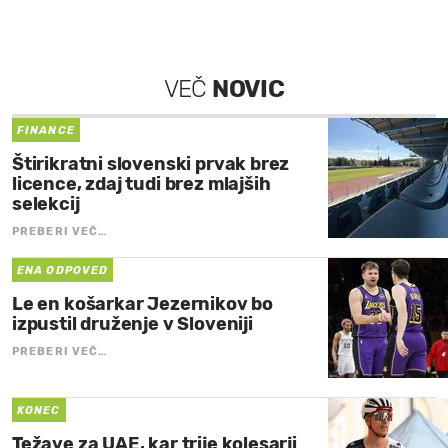
VEČ
NOVIC
FINANCE
Štirikratni slovenski prvak brez
licence, zdaj tudi brez mlajših
selekcij
PREBERI VEČ…
ENA ODPOVED
Le en košarkar Jezernikov bo
izpustil druženje v Sloveniji
PREBERI VEČ…
KONEC
Težave za UAE, kar trije kolesarji