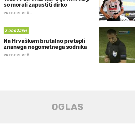
so morali zapustiti dirko
PREBERI VEČ…
Z OROŽJEM
Na Hrvaškem brutalno pretepli
znanega nogometnega sodnika
PREBERI VEČ…