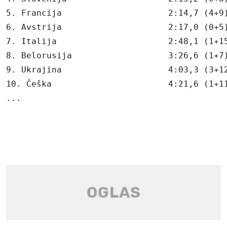
5. Francija                     2:14,7 (4+9)
6. Avstrija                     2:17,0 (0+5)
7. Italija                      2:48,1 (1+15
8. Belorusija                   3:26,6 (1+7)
9. Ukrajina                     4:03,3 (3+12
10. Češka                       4:21,6 (1+11