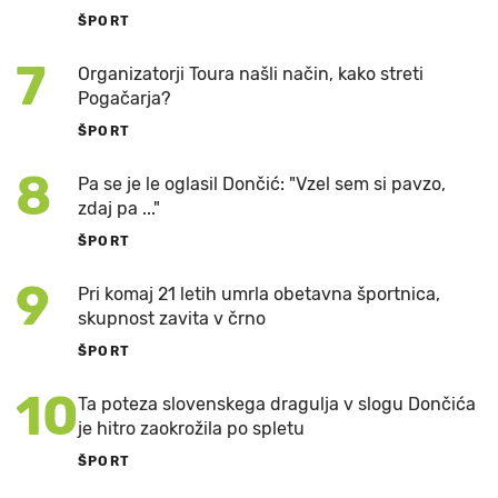
ŠPORT
7
Organizatorji Toura našli način, kako streti
Pogačarja?
ŠPORT
8
Pa se je le oglasil Dončić: "Vzel sem si pavzo,
zdaj pa ..."
ŠPORT
9
Pri komaj 21 letih umrla obetavna športnica,
skupnost zavita v črno
ŠPORT
10
Ta poteza slovenskega dragulja v slogu Dončića
je hitro zaokrožila po spletu
ŠPORT