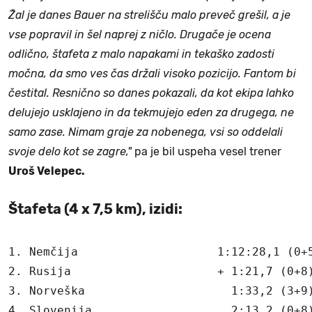
Žal je danes Bauer na strelišču malo preveč grešil, a je
vse popravil in šel naprej z ničlo. Drugače je ocena
odlično, štafeta z malo napakami in tekaško zadosti
močna, da smo ves čas držali visoko pozicijo. Fantom bi
čestital. Resnično so danes pokazali, da kot ekipa lahko
delujejo usklajeno in da tekmujejo eden za drugega, ne
samo zase. Nimam graje za nobenega, vsi so oddelali
svoje delo kot se zagre,"
pa je bil uspeha vesel trener
Uroš Velepec.
Štafeta (4 x 7,5 km), izidi:
1. Nemčija                    1:12:28,1 (0+5
2. Rusija                     + 1:21,7 (0+8)
3. Norveška                     1:33,2 (3+9)
4. Slovenija                    2:13,2 (0+8)