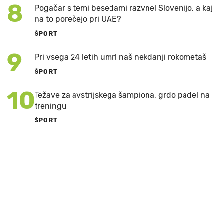
8
Pogačar s temi besedami razvnel Slovenijo, a kaj
na to porečejo pri UAE?
ŠPORT
9
Pri vsega 24 letih umrl naš nekdanji rokometaš
ŠPORT
10
Težave za avstrijskega šampiona, grdo padel na
treningu
ŠPORT