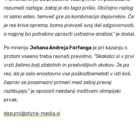
razumeti razloge, zakaj je do tega prišlo. Običajno razlog
ni samo eden, temveč gre za kombinacijo dejavnikov. Če
je res kriva oprema, bomo prevzeli svoj del odgovornosti,
a najprej bo potrebno opraviti ustrezne analize,"
je dodal.
Po mnenju
Johana Andreja Forfanga
je pri kazanju s
prstom vseeno treba ravnati previdno.
"Skakalci si v prvi
vrsti želimo bolj stabilnih in predvidljivih skokov. Je pa
res, da je zelo enostavno vse poškodbemetati v isti koš,
čeprav se posamezni primeri med seboj precej
razlikujejo,"
je opozoril nekdanji moštveni olimpijski
prvak.
dezurni@styria-media.si