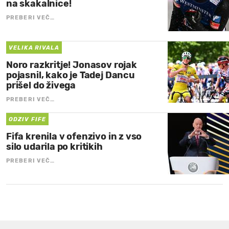
na skakalnice!
PREBERI VEČ…
VELIKA RIVALA
Noro razkritje! Jonasov rojak
pojasnil, kako je Tadej Dancu
prišel do živega
PREBERI VEČ…
ODZIV FIFE
Fifa krenila v ofenzivo in z vso
silo udarila po kritikih
PREBERI VEČ…