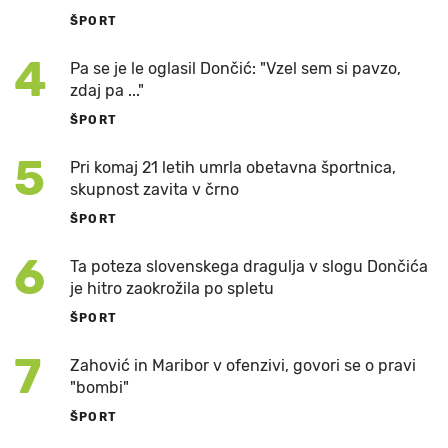
ŠPORT
4
Pa se je le oglasil Dončić: "Vzel sem si pavzo,
zdaj pa ..."
ŠPORT
5
Pri komaj 21 letih umrla obetavna športnica,
skupnost zavita v črno
ŠPORT
6
Ta poteza slovenskega dragulja v slogu Dončića
je hitro zaokrožila po spletu
ŠPORT
7
Zahović in Maribor v ofenzivi, govori se o pravi
"bombi"
ŠPORT