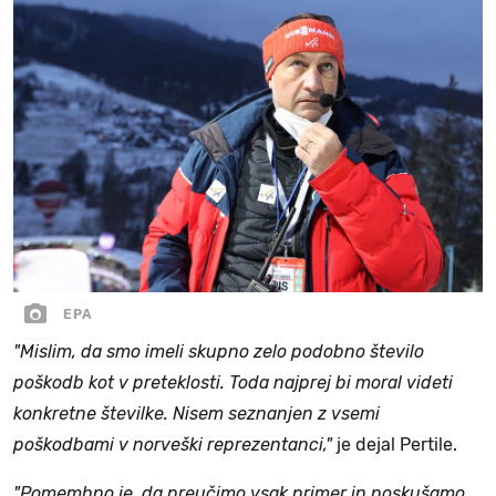
EPA
"Mislim, da smo imeli skupno zelo podobno število
poškodb kot v preteklosti. Toda najprej bi moral videti
konkretne številke. Nisem seznanjen z vsemi
poškodbami v norveški reprezentanci,"
je dejal Pertile.
"Pomembno je, da preučimo vsak primer in poskušamo