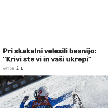
MOJ SANJ
Pri skakalni velesili besnijo:
"Krivi ste vi in vaši ukrepi"
Ž. J.
AVTOR