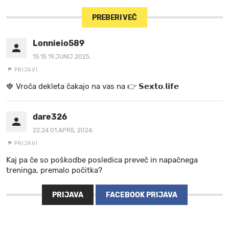
PREBERI VEČ
Lonnieio589
15:15 19.JUNIJ 2025.
PRIJAVI
🍓 V r o č a d e k l e t a ča k a jo na va s n a 👉 𝗦𝗲𝘅𝘁𝗼.𝗹𝗶𝗳𝗲
dare326
22:24 01.APRIL 2024.
PRIJAVI
Kaj pa če so poškodbe posledica preveč in napačnega
treninga, premalo počitka?
PRIJAVA
FACEBOOK PRIJAVA