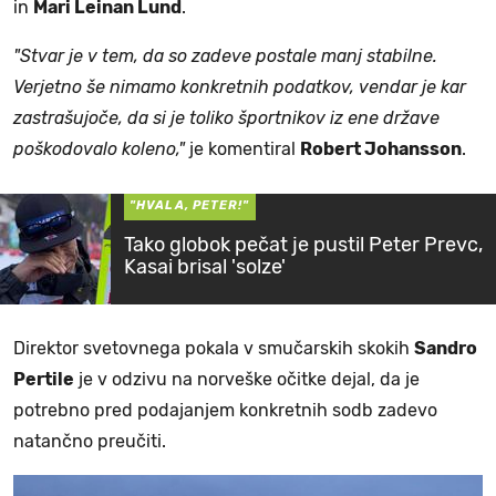
in
Mari Leinan Lund
.
"Stvar je v tem, da so zadeve postale manj stabilne.
Verjetno še nimamo konkretnih podatkov, vendar je kar
zastrašujoče, da si je toliko športnikov iz ene države
poškodovalo koleno,"
je komentiral
Robert Johansson
.
"HVALA, PETER!"
Tako globok pečat je pustil Peter Prevc,
Kasai brisal 'solze'
Direktor svetovnega pokala v smučarskih skokih
Sandro
Pertile
je v odzivu na norveške očitke dejal, da je
potrebno pred podajanjem konkretnih sodb zadevo
natančno preučiti.