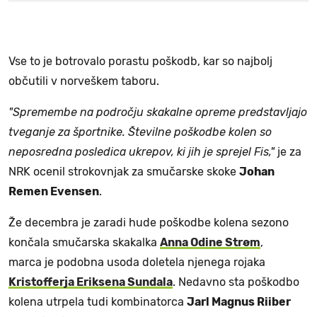
Vse to je botrovalo porastu poškodb, kar so najbolj
občutili v norveškem taboru.
"Spremembe na področju skakalne opreme predstavljajo
tveganje za športnike. Številne poškodbe kolen so
neposredna posledica ukrepov, ki jih je sprejel Fis,"
je za
NRK ocenil strokovnjak za smučarske skoke
Johan
Remen Evensen
.
Že decembra je zaradi hude poškodbe kolena sezono
končala smučarska skakalka
Anna Odine Strøm
,
marca je podobna usoda doletela njenega rojaka
Kristofferja Eriksena Sundala
. Nedavno sta poškodbo
kolena utrpela tudi kombinatorca
Jarl Magnus Riiber