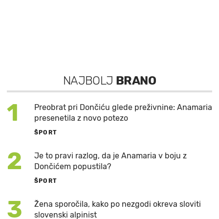
NAJBOLJ
BRANO
1
Preobrat pri Dončiću glede preživnine: Anamaria
presenetila z novo potezo
ŠPORT
2
Je to pravi razlog, da je Anamaria v boju z
Dončićem popustila?
ŠPORT
3
Žena sporočila, kako po nezgodi okreva sloviti
slovenski alpinist