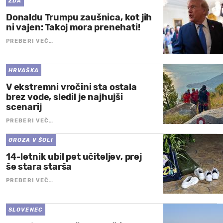
ZDA
Donaldu Trumpu zaušnica, kot jih
ni vajen: Takoj mora prenehati!
PREBERI VEČ…
HRVAŠKA
V ekstremni vročini sta ostala
brez vode, sledil je najhujši
scenarij
PREBERI VEČ…
GROZA V ŠOLI
14-letnik ubil pet učiteljev, prej
še stara starša
PREBERI VEČ…
SLOVENEC