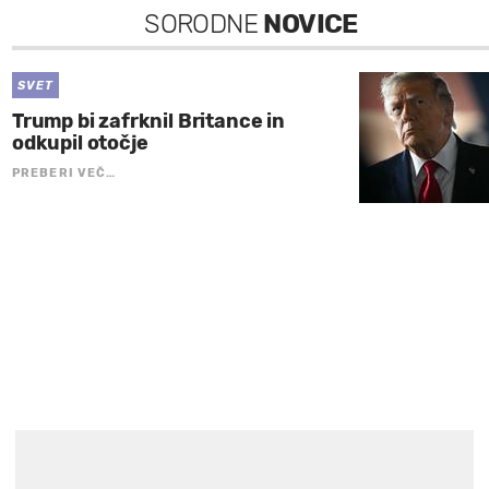
SORODNE
NOVICE
SVET
Trump bi zafrknil Britance in
odkupil otočje
PREBERI VEČ…