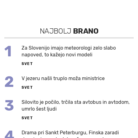
NAJBOLJ
BRANO
1
Za Slovenijo imajo meteorologi zelo slabo
napoved, to kažejo novi modeli
SVET
2
V jezeru našli truplo moža ministrice
SVET
3
Silovito je počilo, trčila sta avtobus in avtodom,
umrlo šest ljudi
SVET
4
Drama pri Sankt Peterburgu, Finska zaradi