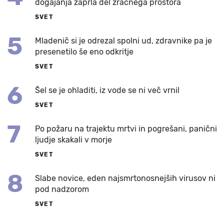
dogajanja zaprla del zračnega prostora
SVET
5
Mladenič si je odrezal spolni ud, zdravnike pa je
presenetilo še eno odkritje
SVET
6
Šel se je ohladiti, iz vode se ni več vrnil
SVET
7
Po požaru na trajektu mrtvi in pogrešani, panični
ljudje skakali v morje
SVET
8
Slabe novice, eden najsmrtonosnejših virusov ni
pod nadzorom
SVET