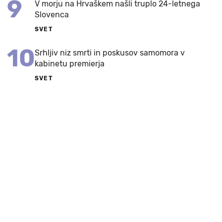
9
V morju na Hrvaškem našli truplo 24-letnega
Slovenca
SVET
10
Srhljiv niz smrti in poskusov samomora v
kabinetu premierja
SVET