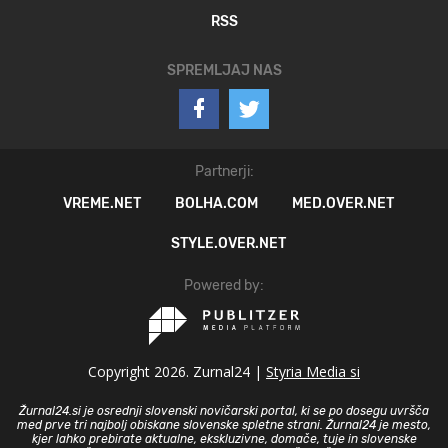
RSS
SPREMLJAJ NAS
Partnerji:
VREME.NET
BOLHA.COM
MED.OVER.NET
STYLE.OVER.NET
Powered by:
Copyright 2026. Zurnal24 |
Styria Media si
Žurnal24.si je osrednji slovenski novičarski portal, ki se po dosegu uvršča
med prve tri najbolj obiskane slovenske spletne strani. Žurnal24 je mesto,
kjer lahko prebirate aktualne, ekskluzivne, domače, tuje in slovenske