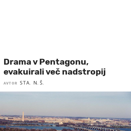
MOJ SANJ
Drama v Pentagonu,
evakuirali več nadstropij
STA
N. Š.
AVTOR
,