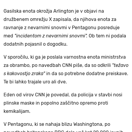
Gasilska enota okrožja Arlington je v objavi na
družbenem omrežju X zapisala, da njihova enota za
ravnanje z nevarnimi snovmi v Pentagonu posreduje
med
"incidentom z nevarnimi snovmi".
Ob tem ni podala
dodatnih pojasnil o dogodku.
V sporočilu, ki ga je poslala varnostna enota ministrstva
za obrambo, po navedbah CNN piše, da so odkrili
"težavo
s kakovostjo zraka"
in da so potrebne dodatne preiskave.
Te bi lahko trajale uro ali dve.
Eden od virov CNN je povedal, da policija v stavbi nosi
plinske maske in popolno zaščitno opremo proti
kemikalijam.
V Pentagonu, ki se nahaja blizu Washingtona, po