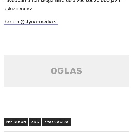
navedbah britanskega BBC dela več kot 20.000 javnih
uslužbencev.
dezurni@styria-media.si
PENTAGON
ZDA
EVAKUACIJA