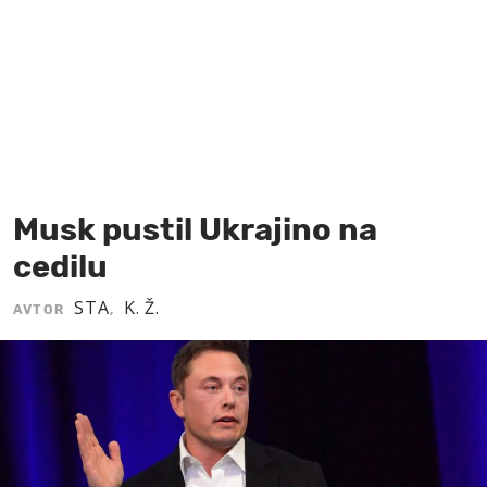
MOJ SANJ
Musk pustil Ukrajino na
cedilu
STA
K. Ž.
AVTOR
,