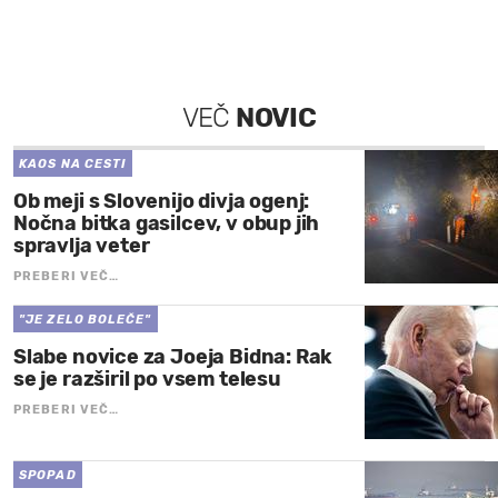
VEČ
NOVIC
KAOS NA CESTI
Ob meji s Slovenijo divja ogenj:
Nočna bitka gasilcev, v obup jih
spravlja veter
PREBERI VEČ…
"JE ZELO BOLEČE"
Slabe novice za Joeja Bidna: Rak
se je razširil po vsem telesu
PREBERI VEČ…
SPOPAD