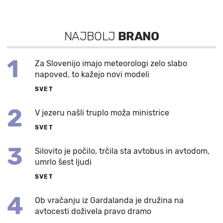
NAJBOLJ
BRANO
1
Za Slovenijo imajo meteorologi zelo slabo
napoved, to kažejo novi modeli
SVET
2
V jezeru našli truplo moža ministrice
SVET
3
Silovito je počilo, trčila sta avtobus in avtodom,
umrlo šest ljudi
SVET
4
Ob vračanju iz Gardalanda je družina na
avtocesti doživela pravo dramo