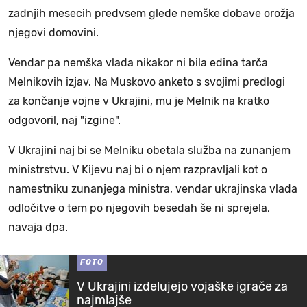
zadnjih mesecih predvsem glede nemške dobave orožja
njegovi domovini.
Vendar pa nemška vlada nikakor ni bila edina tarča
Melnikovih izjav. Na Muskovo anketo s svojimi predlogi
za končanje vojne v Ukrajini, mu je Melnik na kratko
odgovoril, naj "izgine".
V Ukrajini naj bi se Melniku obetala služba na zunanjem
ministrstvu. V Kijevu naj bi o njem razpravljali kot o
namestniku zunanjega ministra, vendar ukrajinska vlada
odločitve o tem po njegovih besedah še ni sprejela,
navaja dpa.
FOTO
V Ukrajini izdelujejo vojaške igrače za
najmlajše