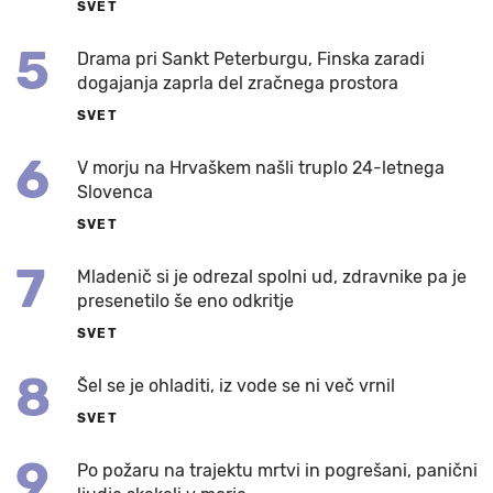
SVET
5
Drama pri Sankt Peterburgu, Finska zaradi
dogajanja zaprla del zračnega prostora
SVET
6
V morju na Hrvaškem našli truplo 24-letnega
Slovenca
SVET
7
Mladenič si je odrezal spolni ud, zdravnike pa je
presenetilo še eno odkritje
SVET
8
Šel se je ohladiti, iz vode se ni več vrnil
SVET
9
Po požaru na trajektu mrtvi in pogrešani, panični