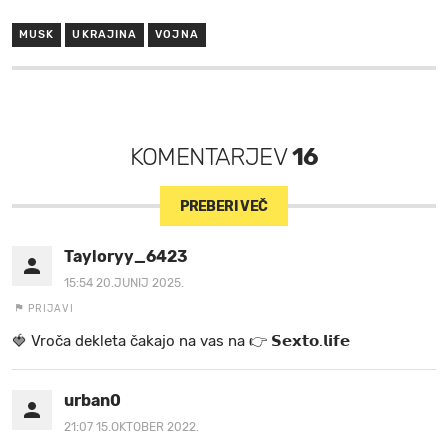
MUSK
UKRAJINA
VOJNA
KOMENTARJEV
16
PREBERI VEČ
Tayloryy_6423
15:54 20.JUNIJ 2025.
PRIJAVI
🍓 V r o č a d e k l e t a ča k a jo na va s n a 👉 𝗦𝗲𝘅𝘁𝗼.𝗹𝗶𝗳𝗲
urban0
21:07 15.OKTOBER 2022.