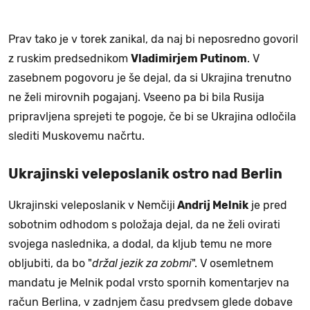
Prav tako je v torek zanikal, da naj bi neposredno govoril
z ruskim predsednikom
Vladimirjem Putinom
. V
zasebnem pogovoru je še dejal, da si Ukrajina trenutno
ne želi mirovnih pogajanj. Vseeno pa bi bila Rusija
pripravljena sprejeti te pogoje, če bi se Ukrajina odločila
slediti Muskovemu načrtu.
Ukrajinski veleposlanik ostro nad Berlin
Ukrajinski veleposlanik v Nemčiji
Andrij Melnik
je pred
sobotnim odhodom s položaja dejal, da ne želi ovirati
svojega naslednika, a dodal, da kljub temu ne more
obljubiti, da bo "
držal jezik za zobmi
". V osemletnem
mandatu je Melnik podal vrsto spornih komentarjev na
račun Berlina, v zadnjem času predvsem glede dobave