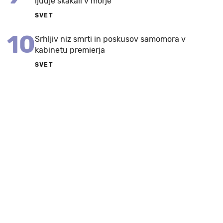
ljudje skakali v morje
SVET
10
Srhljiv niz smrti in poskusov samomora v
kabinetu premierja
SVET