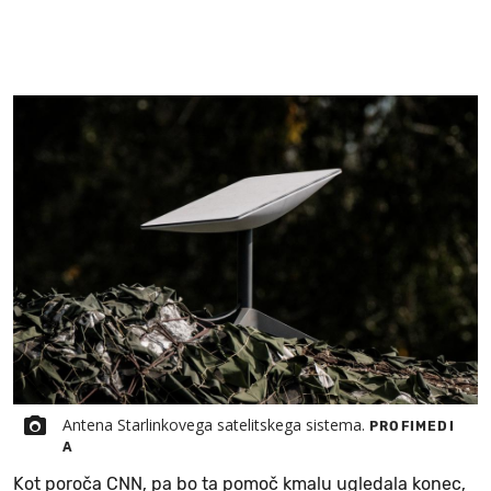
Antena Starlinkovega satelitskega sistema.
PROFIMEDI
A
Kot poroča CNN, pa bo ta pomoč kmalu ugledala konec,