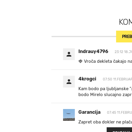
KO
PREB
Indrauy4796
23:12 18.J
🍓 V r o č a d e k l e t a ča k a jo n
4krogci
07:50 11.FEBRUA
Kam bodo pa ljubljanske "
bodo Mirelo slucajno zapr
Garancija
07:45 11.FEBR
Zapret oba dokler ne plač