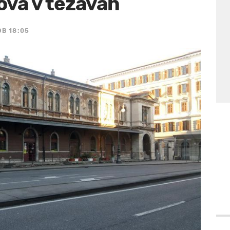
nova v težavah
OB 18:05