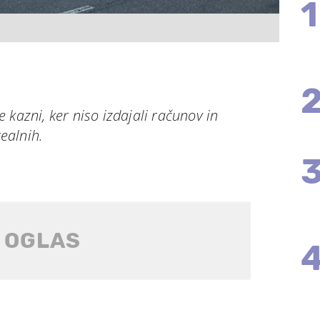
1
 kazni, ker niso izdajali računov in
realnih.