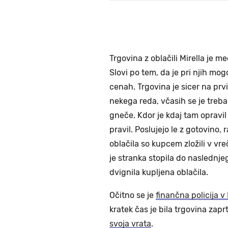
Trgovina z oblačili Mirella je m
Slovi po tem, da je pri njih mog
cenah. Trgovina je sicer na prv
nekega reda, včasih se je treba 
gneče. Kdor je kdaj tam opravil
pravil. Poslujejo le z gotovino, 
oblačila so kupcem zložili v vre
je stranka stopila do naslednje
dvignila kupljena oblačila.
Očitno se je
finančna policija v 
kratek čas je bila trgovina zaprt
svoja vrata
.