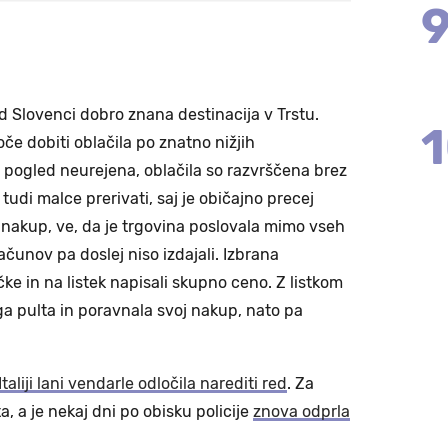
ed Slovenci dobro znana destinacija v Trstu.
oče dobiti oblačila po znatno nižjih
i pogled neurejena, oblačila so razvrščena brez
tudi malce prerivati, saj je običajno precej
 nakup, ve, da je trgovina poslovala mimo vseh
računov pa doslej niso izdajali. Izbrana
čke in na listek napisali skupno ceno. Z listkom
ga pulta in poravnala svoj nakup, nato pa
Italiji lani vendarle odločila narediti red
. Za
a, a je nekaj dni po obisku policije
znova odprla