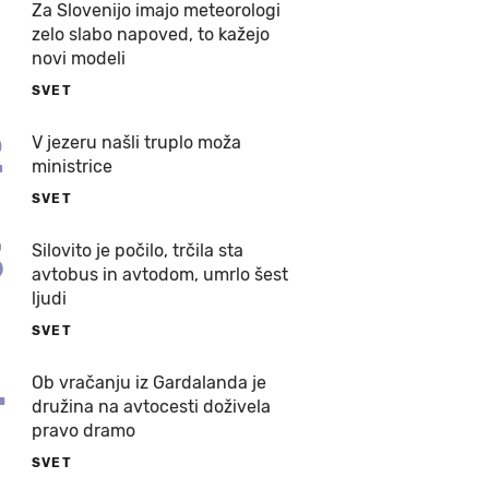
Za Slovenijo imajo meteorologi
zelo slabo napoved, to kažejo
novi modeli
SVET
2
V jezeru našli truplo moža
ministrice
SVET
3
Silovito je počilo, trčila sta
avtobus in avtodom, umrlo šest
ljudi
SVET
4
Ob vračanju iz Gardalanda je
družina na avtocesti doživela
pravo dramo
SVET