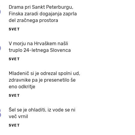
5
Drama pri Sankt Peterburgu,
Finska zaradi dogajanja zaprla
del zračnega prostora
SVET
6
V morju na Hrvaškem našli
truplo 24-letnega Slovenca
SVET
7
Mladenič si je odrezal spolni ud,
zdravnike pa je presenetilo še
eno odkritje
SVET
8
Šel se je ohladiti, iz vode se ni
več vrnil
SVET