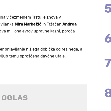
vina v čezmejnem Trstu je znova v
avljanka
Mira Markežić
in Tržačan
Andrea
 dva milijona evrov upravne kazni, poroča
er prijavljanje nižjega dobička od realnega, a
n kljub temu oproščena davčne utaje.