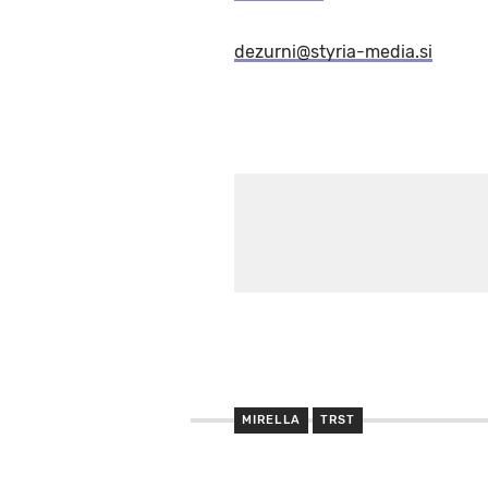
dezurni@styria-media.si
MIRELLA
TRST