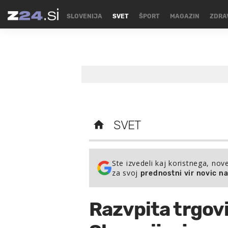
SLOVENIJA
SVET
ŠPORT
MAGAZIN
ZDRA
SVET
Ste izvedeli kaj koristnega, nov
za svoj
prednostni vir novic n
Razvpita trgovi