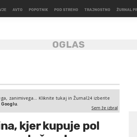
VJE
AVTO
POPOTNIK
POD STREHO
TRAJNOSTNO
ŽURNAL P
ega, zanimivega… Kliknite tukaj in Žurnal24 izberite
.
a Googlu
Sem že izbral
na, kjer kupuje pol