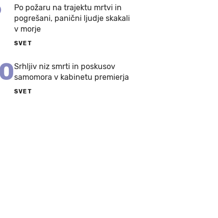
9
Po požaru na trajektu mrtvi in
pogrešani, panični ljudje skakali
v morje
SVET
10
Srhljiv niz smrti in poskusov
samomora v kabinetu premierja
SVET