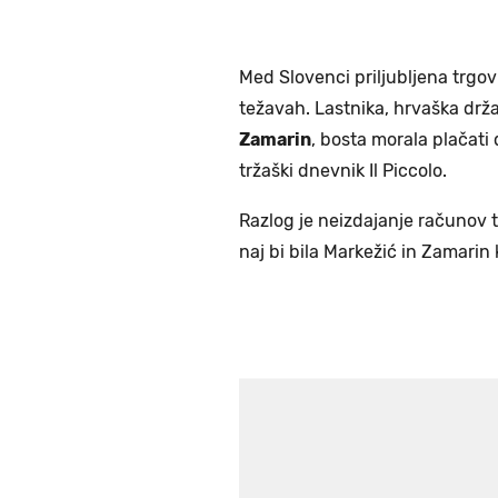
Med Slovenci priljubljena trgo
težavah. Lastnika, hrvaška drž
Zamarin
, bosta morala plačati
tržaški dnevnik Il Piccolo.
Razlog je neizdajanje računov t
naj bi bila Markežić in Zamari