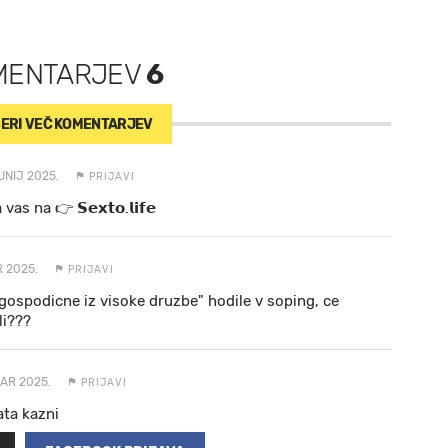
MENTARJEV
6
ERI VEČ
KOMENTARJEV
UNIJ 2025.
PRIJAVI
a va s n a 👉 𝗦𝗲𝘅𝘁𝗼.𝗹𝗶𝗳𝗲
R 2025.
PRIJAVI
gospodicne iz visoke druzbe" hodile v soping, ce
li???
UAR 2025.
PRIJAVI
ata kazni