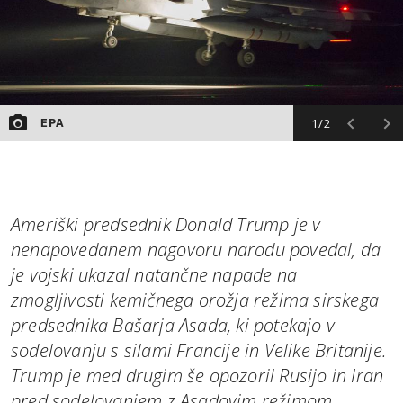
1/2
EPA
Ameriški predsednik Donald Trump je v
nenapovedanem nagovoru narodu povedal, da
je vojski ukazal natančne napade na
zmogljivosti kemičnega orožja režima sirskega
predsednika Bašarja Asada, ki potekajo v
sodelovanju s silami Francije in Velike Britanije.
Trump je med drugim še opozoril Rusijo in Iran
pred sodelovanjem z Asadovim režimom.