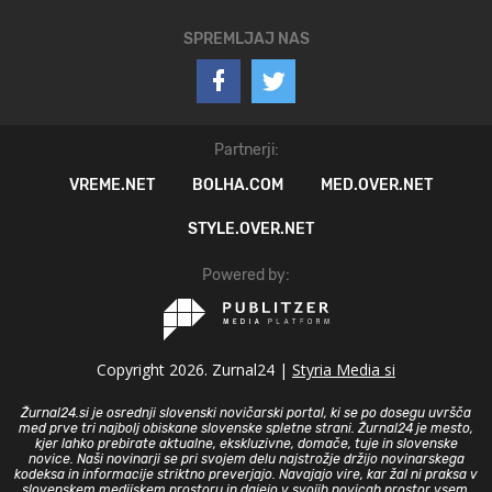
SPREMLJAJ NAS
Partnerji:
VREME.NET
BOLHA.COM
MED.OVER.NET
STYLE.OVER.NET
Powered by:
Copyright 2026. Zurnal24 |
Styria Media si
Žurnal24.si je osrednji slovenski novičarski portal, ki se po dosegu uvršča
med prve tri najbolj obiskane slovenske spletne strani. Žurnal24 je mesto,
kjer lahko prebirate aktualne, ekskluzivne, domače, tuje in slovenske
novice. Naši novinarji se pri svojem delu najstrožje držijo novinarskega
kodeksa in informacije striktno preverjajo. Navajajo vire, kar žal ni praksa v
slovenskem medijskem prostoru in dajejo v svojih novicah prostor vsem,