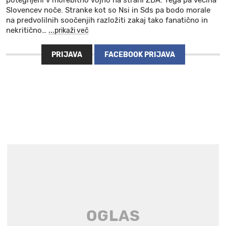
potegnjeni v morebitno vojno na strani ZDA. Tega pa večina
Slovencev noče. Stranke kot so Nsi in Sds pa bodo morale
na predvolilnih soočenjih razložiti zakaj tako fanatično in
nekritično
…
...prikaži več
PRIJAVA
FACEBOOK PRIJAVA