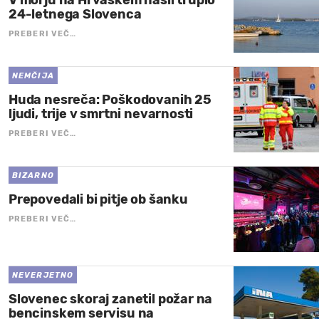
V morju na Hrvaškem našli truplo
24-letnega Slovenca
PREBERI VEČ…
NEMČIJA
Huda nesreča: Poškodovanih 25
ljudi, trije v smrtni nevarnosti
PREBERI VEČ…
BIZARNO
Prepovedali bi pitje ob šanku
PREBERI VEČ…
NEVERJETNO
Slovenec skoraj zanetil požar na
bencinskem servisu na