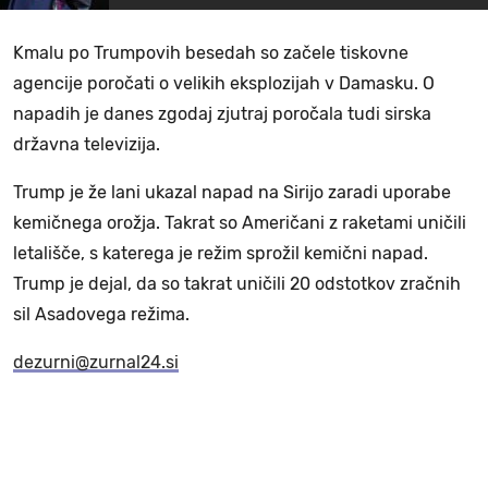
Kmalu po Trumpovih besedah so začele tiskovne
agencije poročati o velikih eksplozijah v Damasku. O
napadih je danes zgodaj zjutraj poročala tudi sirska
državna televizija.
Trump je že lani ukazal napad na Sirijo zaradi uporabe
kemičnega orožja. Takrat so Američani z raketami uničili
letališče, s katerega je režim sprožil kemični napad.
Trump je dejal, da so takrat uničili 20 odstotkov zračnih
sil Asadovega režima.
dezurni@zurnal24.si