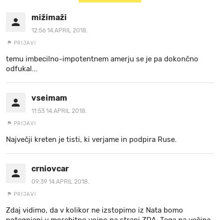
mižimaži
12:56 14.APRIL 2018.
PRIJAVI
temu imbecilno-impotentnem amerju se je pa dokončno
odfukal...
vseimam
11:53 14.APRIL 2018.
PRIJAVI
Največji kreten je tisti, ki verjame in podpira Ruse.
crniovcar
09:39 14.APRIL 2018.
PRIJAVI
Zdaj vidimo, da v kolikor ne izstopimo iz Nata bomo