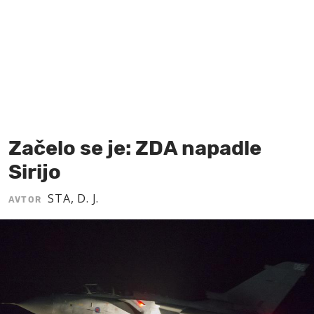
MOJ SANJ
Začelo se je: ZDA napadle
Sirijo
STA, D. J.
AVTOR