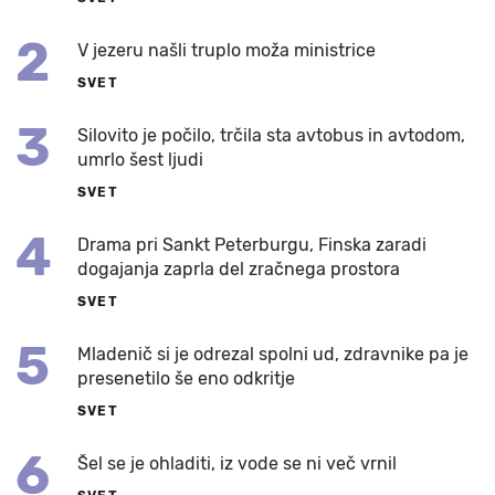
2
V jezeru našli truplo moža ministrice
SVET
3
Silovito je počilo, trčila sta avtobus in avtodom,
umrlo šest ljudi
SVET
4
Drama pri Sankt Peterburgu, Finska zaradi
dogajanja zaprla del zračnega prostora
SVET
5
Mladenič si je odrezal spolni ud, zdravnike pa je
presenetilo še eno odkritje
SVET
6
Šel se je ohladiti, iz vode se ni več vrnil