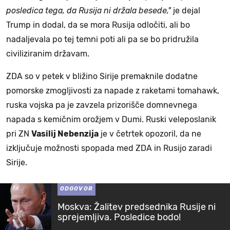
posledica tega, da Rusija ni držala besede,"
je dejal
Trump in dodal, da se mora Rusija odločiti, ali bo
nadaljevala po tej temni poti ali pa se bo pridružila
civiliziranim državam.
ZDA so v petek v bližino Sirije premaknile dodatne
pomorske zmogljivosti za napade z raketami tomahawk,
ruska vojska pa je zavzela prizorišče domnevnega
napada s kemičnim orožjem v Dumi. Ruski veleposlanik
pri ZN
Vasilij Nebenzija
je v četrtek opozoril, da ne
izključuje možnosti spopada med ZDA in Rusijo zaradi
Sirije.
ODGOVOR
Moskva: Žalitev predsednika Rusije ni
sprejemljiva. Posledice bodo!