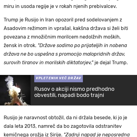
miru in usoda regije je v rokah njenih prebivalcev.
Trump je Rusijo in Iran opozoril pred sodelovanjem z
Asadovim režimom in vprašal, kakšna država si želi biti
povezana z množičnim morilcem nedolžnih moških,
žensk in otrok.
"Države sodimo po prijateljih in nobena
država ne bo uspešna s promocijo malopridnih držav,
surovih tiranov in morilskih diktatorjev,"
je dejal Trump.
VPLETENIH VEČ DRŽAV
Rusov o akciji nismo predhodno
obvestili, napadi bodo trajni
Rusijo je naravnost obtožil, da ni držala besede, ki jo je
dala leta 2013, namreč da bo zagotovila odstranitev
kemičnega orožja iz Sirije.
"Zadnji napad je neposredna