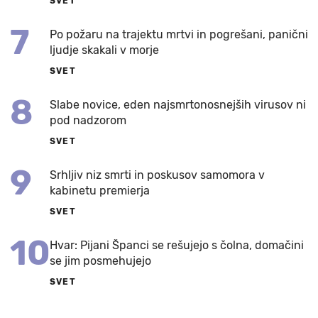
SVET
7
Po požaru na trajektu mrtvi in pogrešani, panični
ljudje skakali v morje
SVET
8
Slabe novice, eden najsmrtonosnejših virusov ni
pod nadzorom
SVET
9
Srhljiv niz smrti in poskusov samomora v
kabinetu premierja
SVET
10
Hvar: Pijani Španci se rešujejo s čolna, domačini
se jim posmehujejo
SVET