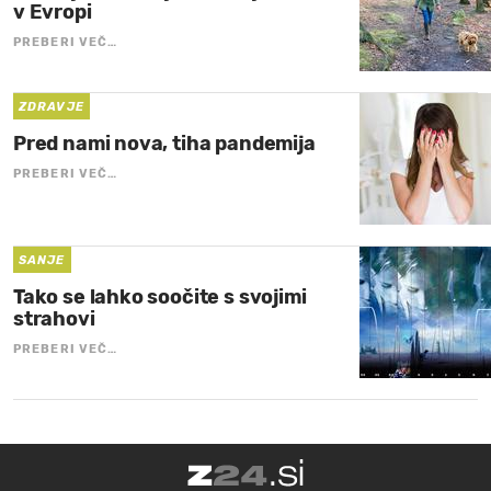
v Evropi
PREBERI VEČ…
ZDRAVJE
Pred nami nova, tiha pandemija
PREBERI VEČ…
SANJE
Tako se lahko soočite s svojimi
strahovi
PREBERI VEČ…