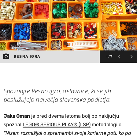
MOJ SANJ
1/7
RESNA IGRA
Spoznajte Resno igro, delavnice, ki se jih
poslužujejo največja slovenska podjetja.
Jaka Oman
je pred dvema letoma bolj po naključju
spoznal
LEGO® SERIOUS PLAY® (LSP)
metodologijo:
"Nisem razmišljal o spremembi svoje karierne poti, ko pa