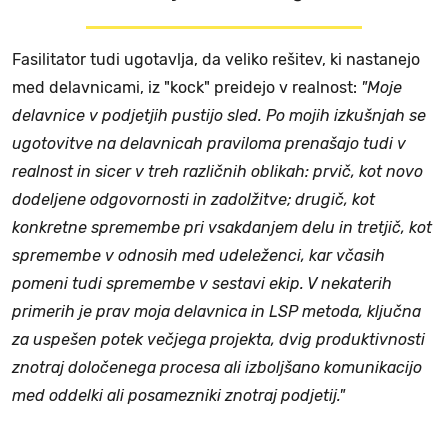
Fasilitator tudi ugotavlja, da veliko rešitev, ki nastanejo
med delavnicami, iz "kock" preidejo v realnost:
"Moje
delavnice v podjetjih pustijo sled. Po mojih izkušnjah se
ugotovitve na delavnicah praviloma prenašajo tudi v
realnost in sicer v treh različnih oblikah: prvič, kot novo
dodeljene odgovornosti in zadolžitve; drugič, kot
konkretne spremembe pri vsakdanjem delu in tretjič, kot
spremembe v odnosih med udeleženci, kar včasih
pomeni tudi spremembe v sestavi ekip. V nekaterih
primerih je prav moja delavnica in LSP metoda, ključna
za uspešen potek večjega projekta, dvig produktivnosti
znotraj določenega procesa ali izboljšano komunikacijo
med oddelki ali posamezniki znotraj podjetij."