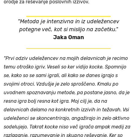
orodje za reševanje poslovnih izzivov.
"Metoda je intenzivna in iz udeležencev
potegne več, kot si mislijo na začetku."
Jaka Oman
"Prvi odziv udeležencev na mojih delavnicah je recimo
temu otroško igriv. Veseli so ker vidijo kocke. Spomnijo
se, kako so se sami igrali, ali kako se danes igrajo s
svojimi otroci. Vzdušje je zelo sproščeno. Kmalu po
uvodnem spoznavanju metode, pa postane jasno, da je
resna igra bolj resna kot igra. Moj cilj je, da na
delavnicah delamo na konkretnih izzivih in težavah. Vsi
udeleženci se skoncentrirajo, angažirajo in zelo aktivno
sodelujejo. Takrat kocke niso več igrača ampak medij za
razlaganje, razumevanje in skupno reševanje. Ker so