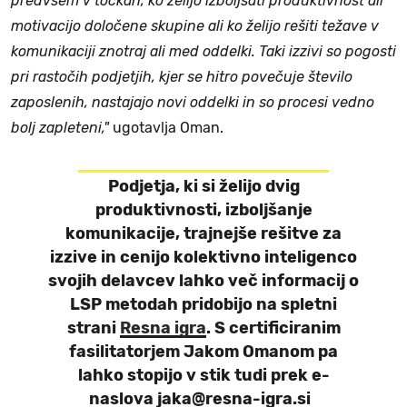
predvsem v točkah, ko želijo izboljšati produktivnost ali
motivacijo določene skupine ali ko želijo rešiti težave v
komunikaciji znotraj ali med oddelki. Taki izzivi so pogosti
pri rastočih podjetjih, kjer se hitro povečuje število
zaposlenih, nastajajo novi oddelki in so procesi vedno
bolj zapleteni,"
ugotavlja Oman.
Podjetja, ki si želijo dvig
produktivnosti, izboljšanje
komunikacije, trajnejše rešitve za
izzive in cenijo kolektivno inteligenco
svojih delavcev lahko več informacij o
LSP metodah pridobijo na spletni
strani
Resna igra
. S certificiranim
fasilitatorjem Jakom Omanom pa
lahko stopijo v stik tudi prek e-
naslova jaka@resna-igra.si