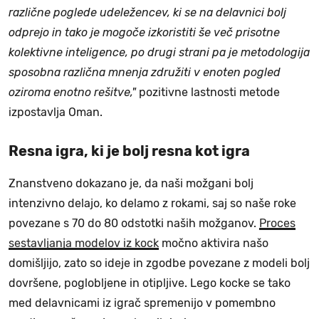
različne poglede udeležencev, ki se na delavnici bolj
odprejo in tako je mogoče izkoristiti še več prisotne
kolektivne inteligence, po drugi strani pa je metodologija
sposobna različna mnenja združiti v enoten pogled
oziroma enotno rešitve,"
pozitivne lastnosti metode
izpostavlja Oman.
Resna igra, ki je bolj resna kot igra
Znanstveno dokazano je, da naši možgani bolj
intenzivno delajo, ko delamo z rokami, saj so naše roke
povezane s 70 do 80 odstotki naših možganov.
Proces
sestavljanja modelov iz kock
močno aktivira našo
domišljijo, zato so ideje in zgodbe povezane z modeli bolj
dovršene, poglobljene in otipljive. Lego kocke se tako
med delavnicami iz igrač spremenijo v pomembno