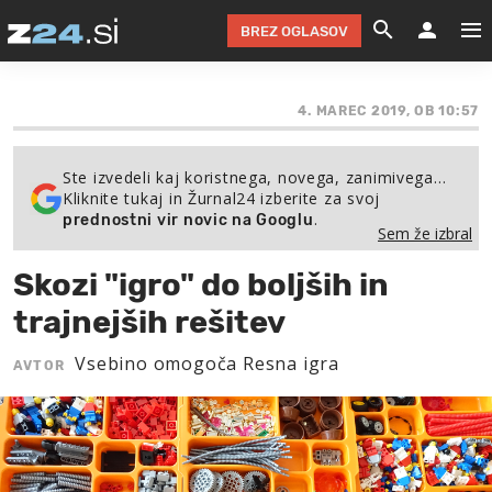
BREZ OGLASOV
GRADIMO &
OLIMPI
EKO 
INTE
T
SLOV
4. MAREC 2019, OB 10:57
KOMENTARJ
FILM & G
NEPRE
AVTO 
NO
FI
SV
Ste izvedeli kaj koristnega, novega, zanimivega…
ČRNA 
KOMB
VARČ
AKT
KO
BI
ŠP
Kliknite tukaj in Žurnal24 izberite za svoj
.
prednostni vir novic na Googlu
FESTIVAL ZA L
LEPOT
MOTO
NA 
NA
O
MAG
Sem že izbral
ODNOSI IN
ŽIVLJEN
IZ DR
KOLE
E-
ZDR
POGLEJ
Skozi "igro" do boljših in
HOROSKOP IN
PRAVNI
ŠOFER
ZIMSK
PRE
AV
trajnejših rešitev
JOO
IN
POPO
POGLEJ
POGLEJ
POGLEJ
Vsebino omogoča Resna igra
AVTOR
SEM 
POD S
POGLEJ
TRAJN
POGLEJ
ŽURNAL P