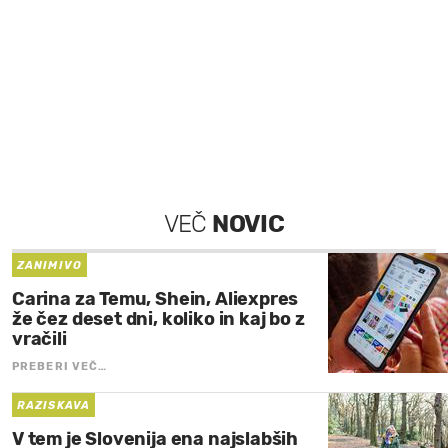
VEČ
NOVIC
ZANIMIVO
Carina za Temu, Shein, Aliexpres
že čez deset dni, koliko in kaj bo z
vračili
PREBERI VEČ…
RAZISKAVA
V tem je Slovenija ena najslabših