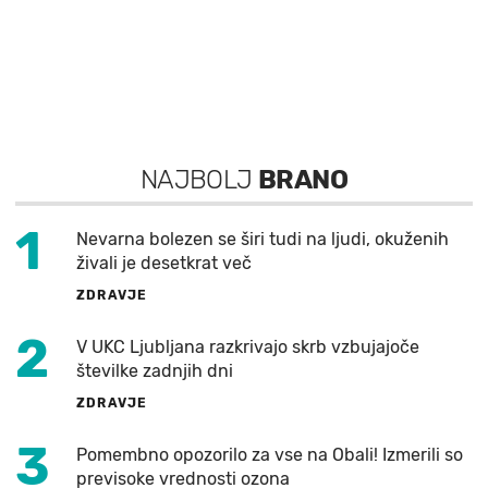
NAJBOLJ
BRANO
1
Nevarna bolezen se širi tudi na ljudi, okuženih
živali je desetkrat več
ZDRAVJE
2
V UKC Ljubljana razkrivajo skrb vzbujajoče
številke zadnjih dni
ZDRAVJE
3
Pomembno opozorilo za vse na Obali! Izmerili so
previsoke vrednosti ozona