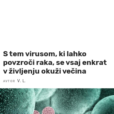
MOJ SANJ
S tem virusom, ki lahko
povzroči raka, se vsaj enkrat
v življenju okuži večina
V. L.
AVTOR