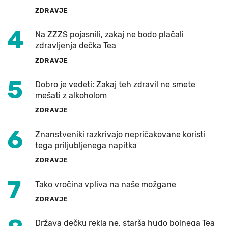
ZDRAVJE
4
Na ZZZS pojasnili, zakaj ne bodo plačali
zdravljenja dečka Tea
ZDRAVJE
5
Dobro je vedeti: Zakaj teh zdravil ne smete
mešati z alkoholom
ZDRAVJE
6
Znanstveniki razkrivajo nepričakovane koristi
tega priljubljenega napitka
ZDRAVJE
7
Tako vročina vpliva na naše možgane
ZDRAVJE
Država dečku rekla ne, starša hudo bolnega Tea