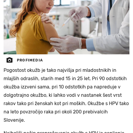
PROFIMEDIA
Pogostost okužb je tako najvišja pri mladostnikih in
mlajših odraslih, starih med 15 in 25 let. Pri 90 odstotkih
okužba izzveni sama, pri 10 odstotkih pa napreduje v
dolgotrajno okužbo, ki lahko vodi v nastanek šest vrst
rakov tako pri ženskah kot pri moških. Okužbe s HPV tako
na leto povzročijo raka pri okoli 200 prebivalcih
Slovenije.