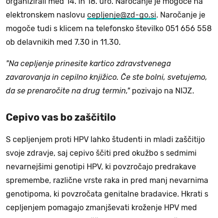
organizirali med 14. in 18. uro. Naročanje je mogoče na
elektronskem naslovu
cepljenje@zd-go.si
. Naročanje je
mogoče tudi s klicem na telefonsko številko 051 656 558
ob delavnikih med 7.30 in 11.30.
"Na cepljenje prinesite kartico zdravstvenega
zavarovanja in cepilno knjižico. Če ste bolni, svetujemo,
da se prenaročite na drug termin,"
pozivajo na NIJZ.
Cepivo vas bo zaščitilo
S cepljenjem proti HPV lahko študenti in mladi zaščitijo
svoje zdravje, saj cepivo ščiti pred okužbo s sedmimi
nevarnejšimi genotipi HPV, ki povzročajo predrakave
spremembe, različne vrste raka in pred manj nevarnima
genotipoma, ki povzročata genitalne bradavice. Hkrati s
cepljenjem pomagajo zmanjševati kroženje HPV med