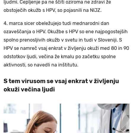
ljudmi. Cepljenje pa ne ščiti oziroma ne zdravi že
obstoječih okužb s HPV, so pojasnili na NIJZ.
4. marca sicer obeležujejo tudi mednarodni dan
ozaveščanja o HPV. Okužbe s HPV so ene najpogostejših
spolno prenosljivih okužb v svetu in tudi v Sloveniji. S
HPV se namreč vsaj enkrat v življenju okuži med 80 in 90
odstotkov ljudi, večina že kmalu po začetku spolne
aktivnosti, so navedli na inštitutu.
S tem virusom se vsaj enkrat v življenju
okuži večina ljudi