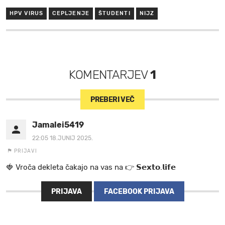
HPV VIRUS
CEPLJENJE
ŠTUDENTI
NIJZ
KOMENTARJEV
1
PREBERI VEČ
Jamalei5419
22:05 18.JUNIJ 2025.
PRIJAVI
🍓 V r o č a d e k l e t a ča k a jo na va s n a 👉 𝗦𝗲𝘅𝘁𝗼.𝗹𝗶𝗳𝗲
PRIJAVA
FACEBOOK PRIJAVA