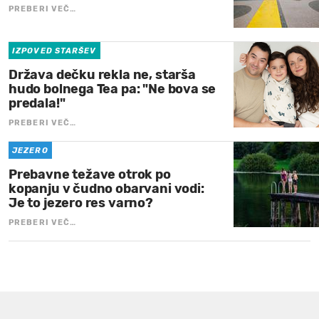
PREBERI VEČ…
IZPOVED STARŠEV
Država dečku rekla ne, starša
hudo bolnega Tea pa: "Ne bova se
predala!"
PREBERI VEČ…
JEZERO
Prebavne težave otrok po
kopanju v čudno obarvani vodi:
Je to jezero res varno?
PREBERI VEČ…