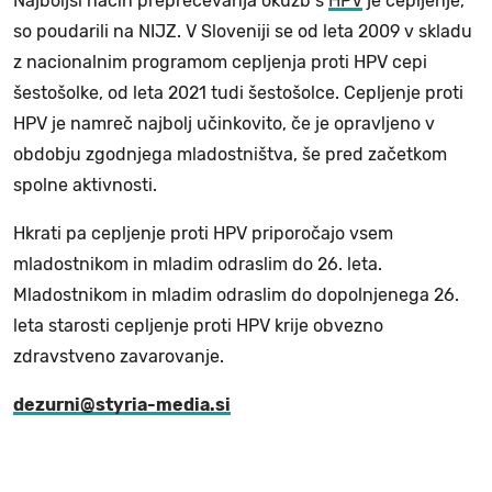
Najboljši način preprečevanja okužb s
HPV
je cepljenje,
so poudarili na NIJZ. V Sloveniji se od leta 2009 v skladu
z nacionalnim programom cepljenja proti HPV cepi
šestošolke, od leta 2021 tudi šestošolce. Cepljenje proti
HPV je namreč najbolj učinkovito, če je opravljeno v
obdobju zgodnjega mladostništva, še pred začetkom
spolne aktivnosti.
Hkrati pa cepljenje proti HPV priporočajo vsem
mladostnikom in mladim odraslim do 26. leta.
Mladostnikom in mladim odraslim do dopolnjenega 26.
leta starosti cepljenje proti HPV krije obvezno
zdravstveno zavarovanje.
dezurni@styria-media.si