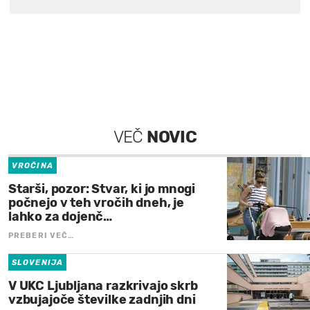
VEČ
NOVIC
VROČINA
Starši, pozor: Stvar, ki jo mnogi
počnejo v teh vročih dneh, je
lahko za dojenč…
PREBERI VEČ…
SLOVENIJA
V UKC Ljubljana razkrivajo skrb
vzbujajoče številke zadnjih dni