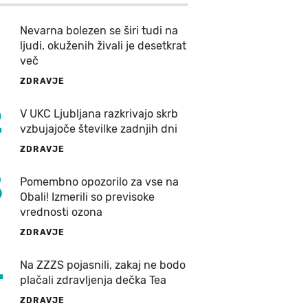
Nevarna bolezen se širi tudi na
ljudi, okuženih živali je desetkrat
več
ZDRAVJE
2
V UKC Ljubljana razkrivajo skrb
vzbujajoče številke zadnjih dni
ZDRAVJE
3
Pomembno opozorilo za vse na
Obali! Izmerili so previsoke
vrednosti ozona
ZDRAVJE
4
Na ZZZS pojasnili, zakaj ne bodo
plačali zdravljenja dečka Tea
ZDRAVJE