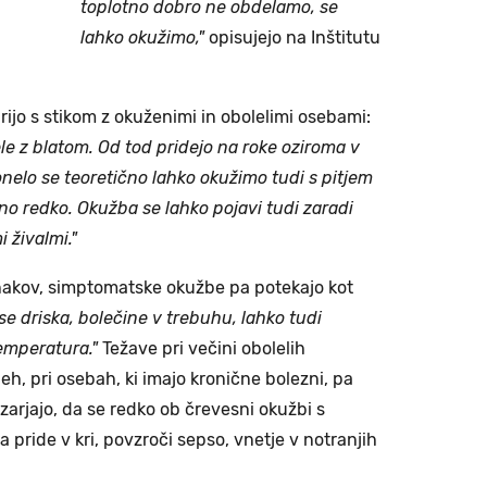
toplotno dobro ne obdelamo, se
lahko okužimo,"
opisujejo na Inštitutu
rijo s stikom z okuženimi in obolelimi osebami:
e z blatom. Od tod pridejo na roke oziroma v
monelo se teoretično lahko okužimo tudi s pitjem
mno redko. Okužba se lahko pojavi tudi zaradi
 živalmi."
akov, simptomatske okužbe pa potekajo kot
 se driska, bolečine v trebuhu, lahko tudi
emperatura."
Težave pri večini obolelih
h, pri osebah, ki imajo kronične bolezni, pa
zarjajo, da se redko ob črevesni okužbi s
a pride v kri, povzroči sepso, vnetje v notranjih