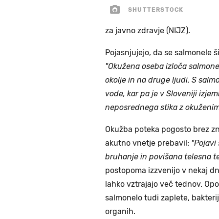
SHUTTERSTOCK
za javno zdravje (NIJZ).
Pojasnjujejo, da se salmonele ši
"Okužena oseba izloča salmonel
okolje in na druge ljudi. S sal
vode, kar pa je v Sloveniji izje
neposrednega stika z okuženimi
Okužba poteka pogosto brez zn
akutno vnetje prebavil:
"Pojavi
bruhanje in povišana telesna t
postopoma izzvenijo v nekaj dne
lahko vztrajajo več tednov. Opo
salmonelo tudi zaplete, bakterij
organih.