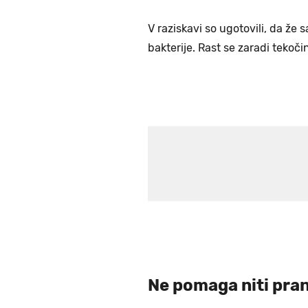
V raziskavi so ugotovili, da že 
bakterije. Rast se zaradi tekoči
Ne pomaga niti pran