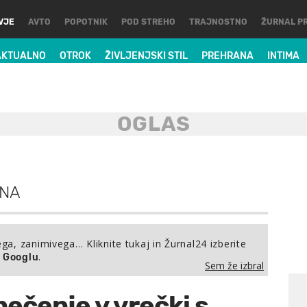
VJE
AVTO
POPOTNIK
POD STREHO
TRAJNOSTNO
ŽURNAL P
AKTUALNO
OTROK
ŽIVLJENJSKI STIL
PREHRANA
INTIMA
NA
ega, zanimivega… Kliknite tukaj in Žurnal24 izberite
.
a Googlu
Sem že izbral
ečenje v vrečki s