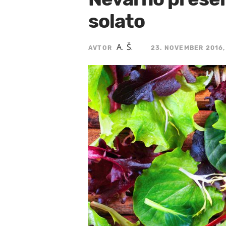
solato
A. Š.
AVTOR
23. NOVEMBER 2016,