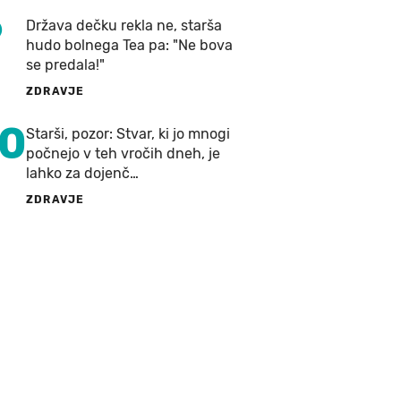
9
Država dečku rekla ne, starša
hudo bolnega Tea pa: "Ne bova
se predala!"
ZDRAVJE
10
Starši, pozor: Stvar, ki jo mnogi
počnejo v teh vročih dneh, je
lahko za dojenč…
ZDRAVJE