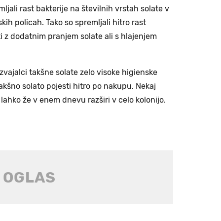
ljali rast bakterije na številnih vrstah solate v
skih policah. Tako so spremljali hitro rast
iti z dodatnim pranjem solate ali s hlajenjem
zvajalci takšne solate zelo visoke higienske
akšno solato pojesti hitro po nakupu. Nekaj
lahko že v enem dnevu razširi v celo kolonijo.