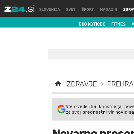
SLOVENIJA
SVET
ŠPORT
MAGAZIN
ZDRA
EKO KOTIČEK
FITNES
ZDRAVJE
>
PREHRA
Ste izvedeli kaj koristnega, nov
za svoj
prednostni vir novic n
Nevarno presen