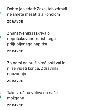
5
Dobro je vedeti: Zakaj teh zdravil
ne smete mešati z alkoholom
ZDRAVJE
6
Znanstveniki razkrivajo
nepričakovane koristi tega
priljubljenega napitka
ZDRAVJE
7
Za nami najhujši vročinski val in
ni še videti konca. Zdravniki
opozarjajo ...
ZDRAVJE
8
Tako vročina vpliva na naše
možgane
ZDRAVJE