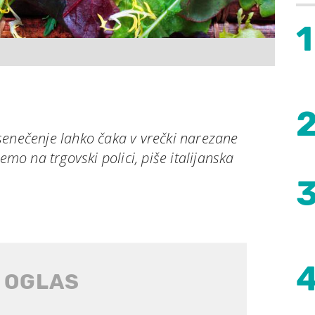
1
senečenje lahko čaka v vrečki narezane
emo na trgovski polici, piše italijanska