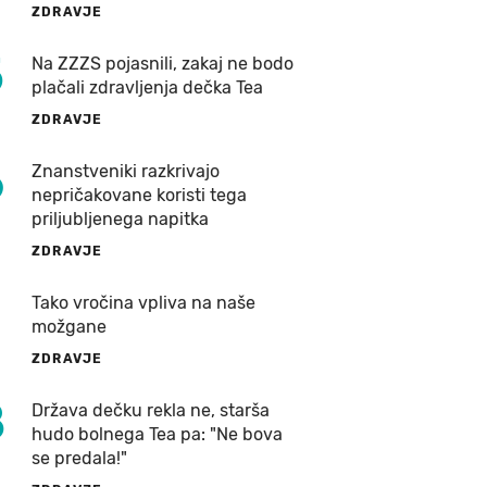
ZDRAVJE
5
Na ZZZS pojasnili, zakaj ne bodo
plačali zdravljenja dečka Tea
ZDRAVJE
6
Znanstveniki razkrivajo
nepričakovane koristi tega
priljubljenega napitka
ZDRAVJE
7
Tako vročina vpliva na naše
možgane
ZDRAVJE
8
Država dečku rekla ne, starša
hudo bolnega Tea pa: "Ne bova
se predala!"