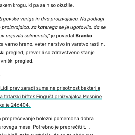
skem krogu, ki pa se niso okužile.
 trgovske verige in dva proizvajalca. Na podlagi
o proizvajalca, za katerega se je ugotovilo, da se
ov pojavila salmonela,"
je povedal
Branko
 za varno hrano, veterinarstvo in varstvo rastlin.
ski pregled, preverili so zdravstveno stanje
avniški pregled.
e.
 Lidl prav zaradi suma na prisotnost bakterije
a tatarski biftek Fingušt proizvajalca Mesnine
lka je 246404.
je za preprečevanje bolezni pomembna dobra
surovega mesa. Potrebno je preprečiti t. i.