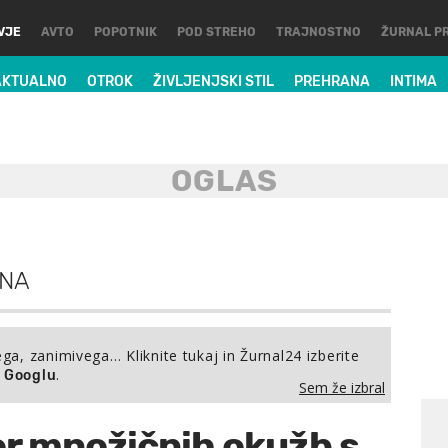
VJE
AVTO
POPOTNIK
POD STREHO
TRAJNOSTNO
ŽURNAL P
AKTUALNO
OTROK
ŽIVLJENJSKI STIL
PREHRANA
INTIMA
NA
ega, zanimivega… Kliknite tukaj in Žurnal24 izberite
.
a Googlu
Sem že izbral
or množičnih okužb s