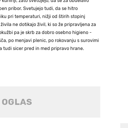
 kuhinji, zato svetujejo, da se za obdelavo
n pribor. Svetujejo tudi, da se hitro
iku pri temperaturi, nižji od štirih stopinj
živila ne dotikajo živil, ki so že pripravljena za
 okužbi pa je skrb za dobro osebno higieno -
šča, po menjavi plenic, po rokovanju s surovimi
 pa tudi sicer pred in med pripravo hrane.