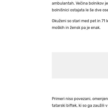
ambulantah. Večina bolnikov je 
bolnišnici ostajata le še dve ose
Okuženi so stari med pet in 71 l
moških in žensk pa je enak.
Primeri niso povezani, omenjeni 
tatarski biftek, ki so ga zaužili