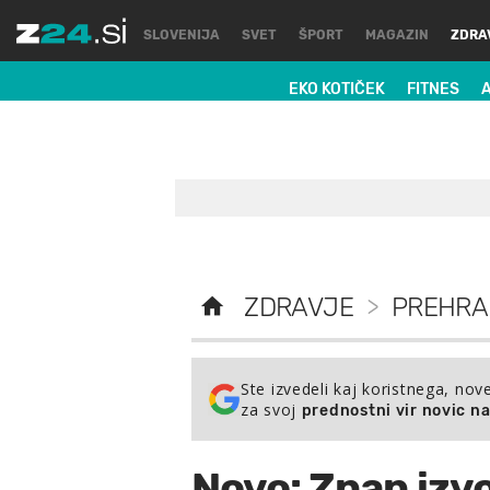
SLOVENIJA
SVET
ŠPORT
MAGAZIN
ZDRA
EKO KOTIČEK
FITNES
ZDRAVJE
>
PREHRA
Ste izvedeli kaj koristnega, nov
za svoj
prednostni vir novic n
Novo: Znan izv