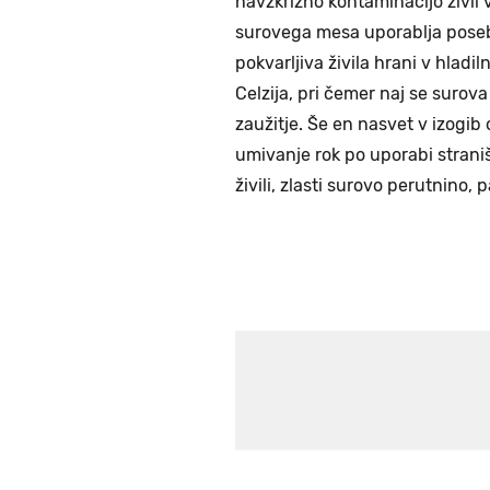
navzkrižno kontaminacijo živil v
surovega mesa uporablja posebe
pokvarljiva živila hrani v hladiln
Celzija, pri čemer naj se surova 
zaužitje. Še en nasvet v izogib
umivanje rok po uporabi strani
živili, zlasti surovo perutnino,