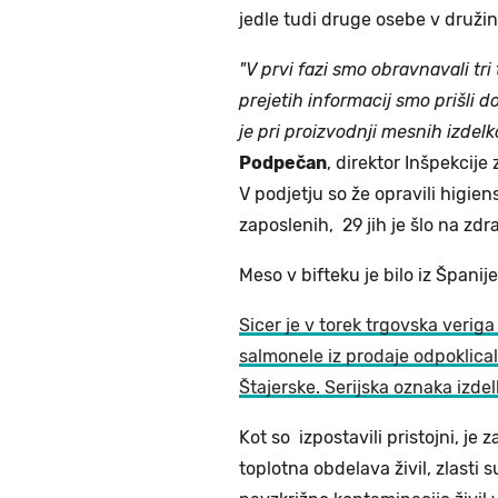
jedle tudi druge osebe v družin
"V prvi fazi smo obravnavali tri
prejetih informacij smo prišli d
je pri proizvodnji mesnih izdelk
Podpečan
, direktor Inšpekcije
V podjetju so že opravili higien
zaposlenih, 29 jih je šlo na zdr
Meso v bifteku je bilo iz Španij
Sicer je v torek trgovska veriga
salmonele iz prodaje odpoklical
Štajerske. Serijska oznaka izde
Kot so izpostavili pristojni, 
toplotna obdelava živil, zlasti 