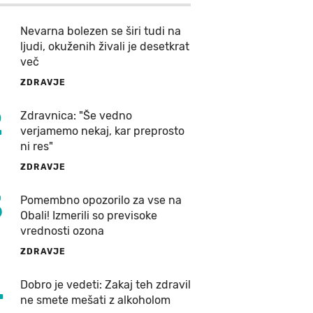
Nevarna bolezen se širi tudi na
ljudi, okuženih živali je desetkrat
več
ZDRAVJE
2
Zdravnica: "Še vedno
verjamemo nekaj, kar preprosto
ni res"
ZDRAVJE
3
Pomembno opozorilo za vse na
Obali! Izmerili so previsoke
vrednosti ozona
ZDRAVJE
4
Dobro je vedeti: Zakaj teh zdravil
ne smete mešati z alkoholom