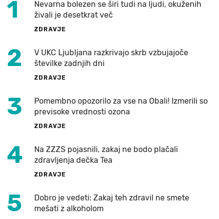
1
Nevarna bolezen se širi tudi na ljudi, okuženih
živali je desetkrat več
ZDRAVJE
2
V UKC Ljubljana razkrivajo skrb vzbujajoče
številke zadnjih dni
ZDRAVJE
3
Pomembno opozorilo za vse na Obali! Izmerili so
previsoke vrednosti ozona
ZDRAVJE
4
Na ZZZS pojasnili, zakaj ne bodo plačali
zdravljenja dečka Tea
ZDRAVJE
5
Dobro je vedeti: Zakaj teh zdravil ne smete
mešati z alkoholom