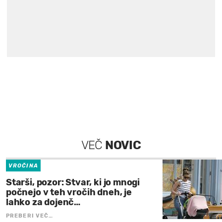
VEČ
NOVIC
VROČINA
Starši, pozor: Stvar, ki jo mnogi
počnejo v teh vročih dneh, je
lahko za dojenč…
PREBERI VEČ…