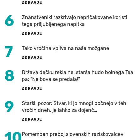
ZDRAVJE
6
Znanstveniki razkrivajo nepričakovane koristi
tega priljubljenega napitka
ZDRAVJE
7
Tako vročina vpliva na naše možgane
ZDRAVJE
8
Država dečku rekla ne, starša hudo bolnega Tea
pa: "Ne bova se predala!"
ZDRAVJE
9
Starši, pozor: Stvar, ki jo mnogi počnejo v teh
vročih dneh, je lahko za dojenč…
ZDRAVJE
10
Pomemben preboj slovenskih raziskovalcev