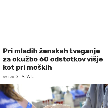
MOJ SANJ
Pri mladih ženskah tveganje
za okužbo 60 odstotkov višje
kot pri moških
STA, V. L.
AVTOR