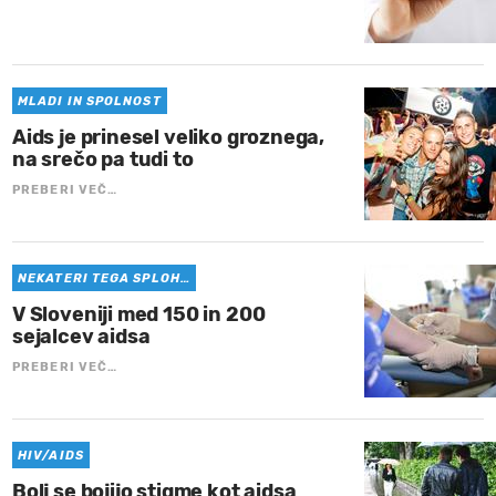
MLADI IN SPOLNOST
Aids je prinesel veliko groznega,
na srečo pa tudi to
PREBERI VEČ…
NEKATERI TEGA SPLOH…
V Sloveniji med 150 in 200
sejalcev aidsa
PREBERI VEČ…
HIV/AIDS
Bolj se bojijo stigme kot aidsa