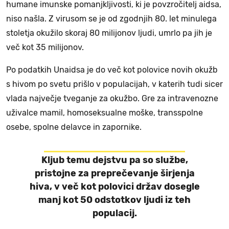
humane imunske pomanjkljivosti, ki je povzročitelj aidsa,
niso našla. Z virusom se je od zgodnjih 80. let minulega
stoletja okužilo skoraj 80 milijonov ljudi, umrlo pa jih je
več kot 35 milijonov.
Po podatkih Unaidsa je do več kot polovice novih okužb
s hivom po svetu prišlo v populacijah, v katerih tudi sicer
vlada največje tveganje za okužbo. Gre za intravenozne
uživalce mamil, homoseksualne moške, transspolne
osebe, spolne delavce in zapornike.
Kljub temu dejstvu pa so službe,
pristojne za preprečevanje širjenja
hiva, v več kot polovici držav dosegle
manj kot 50 odstotkov ljudi iz teh
populacij.