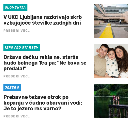
SLOVENIJA
V UKC Ljubljana razkrivajo skrb
vzbujajoče številke zadnjih dni
PREBERI VEČ…
IZPOVED STARŠEV
Država dečku rekla ne, starša
hudo bolnega Tea pa: "Ne bova se
predala!"
PREBERI VEČ…
JEZERO
Prebavne težave otrok po
kopanju v čudno obarvani vodi:
Je to jezero res varno?
PREBERI VEČ…