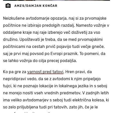
AMZS/DAMJAN KONČAR
Neizkušene avtodomarje opozarja, naj si za prvomajske
počitnice ne izbirajo predolgih razdalj. Namesto vožnje v
oddaljene kraje naj raje izberejo več doživetij za vso
družino. Upoštevati je treba, da se med prvomajskimi
počitnicami na cestah prvič pojavijo tudi večje gneče,
saj je prvi maj povsod po Evropi praznik. To pomeni, da
se lahko vožnja do cilja precej podaljša.
Ko pa gre za
varnost pred tatovi
, Hren pravi, da
nepridipravi vedo, da se z avtodomi k njim pripeljejo
tujci, ki ne poznajo lokacije in lokalnega jezika in s seboj
ne morejo nositi vseh vrednih predmetov. V zadnjih letih
ima veliko avtodomarjev s seboj tudi električna kolesa, ki
so zelo priljubljena tudi pri tatovih, zato jih, če je le