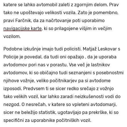
katere se lahko avtomobil zaleti z zgornjim delom. Prav
tako ne upoštevajo velikosti vozila. Zato je pomembno,
pravi Farčnik, da za načrtovanje poti uporabimo
navigacijske karte
, ki so prilagojene višjim in večjim
vozilom.
Podobne izkušnje imajo tudi policisti. Matjaž Leskovar s
Policije je povedal, da tudi oni opažajo , da je uporaba
avtodomov pori nas v porastu. Vse več je lastnikov
avtodomov, ki so običajno tudi seznanjeni s posebnostmi
njihove vožnje, veliko počitnikarjev pa si avtodome
izposodi. Predvsem ti se sicer redko srečajo z vožnjo
tako velikih vozil, kar lahko zaradi neizkušenosti vodi do
nezgod. O nesrečah, v katere so vpleteni avtodomarji,
sicer ne beležijo statistik, ugotavljajo pa prekrške, ki so
specifični za uporabnike počitniških vozil.