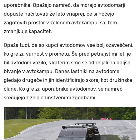
uporabnike. Opažajo namreč, da morajo avtodomarji
dopuste načrtovati že leto vnaprej, če si hočejo
zagotoviti prostor v želenem avtokampu, saj tem
zmanjkuje kapacitet.
Opaža tudi, da so kupci avtodomov vse bolj ozaveščeni,
ko gre za varnost v prometu. Še pred petnajstimi leti je
bil avtodom vozilo, s katerim smo se odpeljali na daljše
bivanje v avtokampu. Danes lastniki na avtodome
gledajo drugače in jih identificirajo skoraj kot družinske
člane. Ko gre za uporabnike avtodomov, se namreč
srečujejo z zelo edinstvenimi zgodbami.