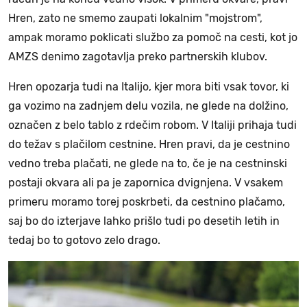
Hren, zato ne smemo zaupati lokalnim "mojstrom",
ampak moramo poklicati službo za pomoč na cesti, kot jo
AMZS denimo zagotavlja preko partnerskih klubov.
Hren opozarja tudi na Italijo, kjer mora biti vsak tovor, ki
ga vozimo na zadnjem delu vozila, ne glede na dolžino,
označen z belo tablo z rdečim robom. V Italiji prihaja tudi
do težav s plačilom cestnine. Hren pravi, da je cestnino
vedno treba plačati, ne glede na to, če je na cestninski
postaji okvara ali pa je zapornica dvignjena. V vsakem
primeru moramo torej poskrbeti, da cestnino plačamo,
saj bo do izterjave lahko prišlo tudi po desetih letih in
tedaj bo to gotovo zelo drago.