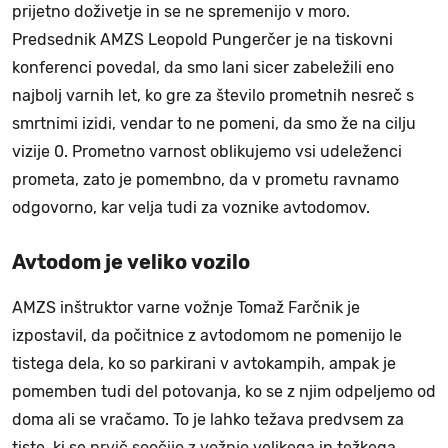
prijetno doživetje in se ne spremenijo v moro.
Predsednik AMZS Leopold Pungerčer je na tiskovni
konferenci povedal, da smo lani sicer zabeležili eno
najbolj varnih let, ko gre za število prometnih nesreč s
smrtnimi izidi, vendar to ne pomeni, da smo že na cilju
vizije 0. Prometno varnost oblikujemo vsi udeleženci
prometa, zato je pomembno, da v prometu ravnamo
odgovorno, kar velja tudi za voznike avtodomov.
Avtodom je veliko vozilo
AMZS inštruktor varne vožnje Tomaž Farčnik je
izpostavil, da počitnice z avtodomom ne pomenijo le
tistega dela, ko so parkirani v avtokampih, ampak je
pomemben tudi del potovanja, ko se z njim odpeljemo od
doma ali se vračamo. To je lahko težava predvsem za
tiste, ki se
prvič soočijo z vožnjo
velikega in težkega