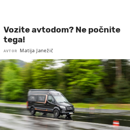
MOJ SANJ
Vozite avtodom? Ne počnite
tega!
Matija Janežič
AVTOR