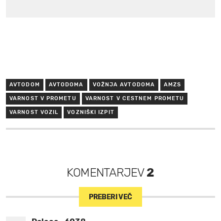
AVTODOM
AVTODOMA
VOŽNJA AVTODOMA
AMZS
VARNOST V PROMETU
VARNOST V CESTNEM PROMETU
VARNOST VOZIL
VOZNIŠKI IZPIT
KOMENTARJEV
2
PREBERI VEČ