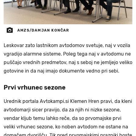
AMZS/DAMJAN KONČAR
Leskovar zato lastnikom avtodomov svetuje, naj v vozila
vgradijo alarmne sisteme. Poleg tega naj v avtodomu ne
puščajo vrednih predmetov, naj s seboj ne jemljejo veliko
gotovine in da naj imajo dokumente vedno pri sebi.
Prvi vrhunec sezone
Urednik portala Avtokampi.si Klemen Hren pravi, da kleni
avtodomarji sicer pravijo, da za njih ni nizke sezone,
vendar kljub temu lahko reče, da so prvomajske prvi
veliki vrhunec sezone, ko noben avtodom ne ostane na
domačem dvorišču. Tik pred prvomajskimi prazniki boste