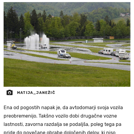
MATIJA_JANEŽIČ
Ena od pogostih napak je, da avtodomarji svoja vozila
preobremenijo. Takšno vozilo dobi drugačne vozne
lastnosti, zavorna razdalja se podaljša, poleg tega pa
pride do povečane obrabe določenih delov, ki niso