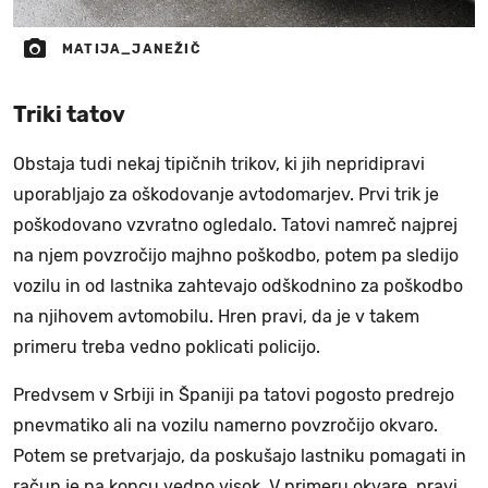
MATIJA_JANEŽIČ
Triki tatov
Obstaja tudi nekaj tipičnih trikov, ki jih nepridipravi
uporabljajo za oškodovanje avtodomarjev. Prvi trik je
poškodovano vzvratno ogledalo. Tatovi namreč najprej
na njem povzročijo majhno poškodbo, potem pa sledijo
vozilu in od lastnika zahtevajo odškodnino za poškodbo
na njihovem avtomobilu. Hren pravi, da je v takem
primeru treba vedno poklicati policijo.
Predvsem v Srbiji in Španiji pa tatovi pogosto predrejo
pnevmatiko ali na vozilu namerno povzročijo okvaro.
Potem se pretvarjajo, da poskušajo lastniku pomagati in
račun je na koncu vedno visok. V primeru okvare, pravi