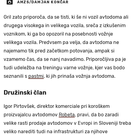
AMZS/DAMJAN KONČAR
Gril zato priporoča, da se tisti, ki še ni vozil avtodoma ali
drugega visokega in velikega vozila, sreča z izkušenim
voznikom, ki ga bo opozoril na posebnosti vožnje
velikega vozila. Predvsem pa velja, da avtodoma ne
najemamo tik pred začetkom potovanja, ampak si
vzamemo čas, da se nanj navadimo. Priporočljiva pa je
tudi udeležba na treningu varne vožnje, kjer vas bodo
seznanili s
pastmi
, ki jih prinaša vožnja avtodoma.
Družinski član
Igor Pirtovšek, direktor komerciale pri koroškem
proizvajalcu avtodomov
Robeta
, pravi, da bo zaradi
velike rasti prodaje avtodomov v Evropi in Sloveniji treba
veliko narediti tudi na infrastrukturi za njihove