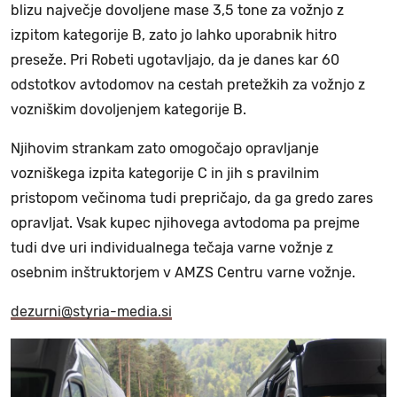
blizu največje dovoljene mase 3,5 tone za vožnjo z
izpitom kategorije B, zato jo lahko uporabnik hitro
preseže. Pri Robeti ugotavljajo, da je danes kar 60
odstotkov avtodomov na cestah pretežkih za vožnjo z
vozniškim dovoljenjem kategorije B.
Njihovim strankam zato omogočajo opravljanje
vozniškega izpita kategorije C in jih s pravilnim
pristopom večinoma tudi prepričajo, da ga gredo zares
opravljat. Vsak kupec njihovega avtodoma pa prejme
tudi dve uri individualnega tečaja varne vožnje z
osebnim inštruktorjem v AMZS Centru varne vožnje.
dezurni@styria-media.si