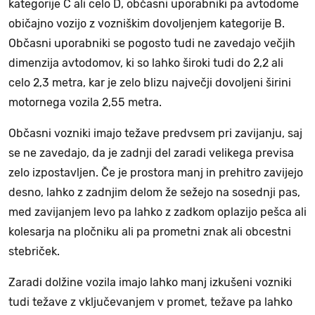
kategorije C ali celo D, občasni uporabniki pa avtodome
običajno vozijo z vozniškim dovoljenjem kategorije B.
Občasni uporabniki se pogosto tudi ne zavedajo večjih
dimenzija avtodomov, ki so lahko široki tudi do 2,2 ali
celo 2,3 metra, kar je zelo blizu največji dovoljeni širini
motornega vozila 2,55 metra.
Občasni vozniki imajo težave predvsem pri zavijanju, saj
se ne zavedajo, da je zadnji del zaradi velikega previsa
zelo izpostavljen. Če je prostora manj in prehitro zavijejo
desno, lahko z zadnjim delom že sežejo na sosednji pas,
med zavijanjem levo pa lahko z zadkom oplazijo pešca ali
kolesarja na pločniku ali pa prometni znak ali obcestni
stebriček.
Zaradi dolžine vozila imajo lahko manj izkušeni vozniki
tudi težave z vključevanjem v promet, težave pa lahko