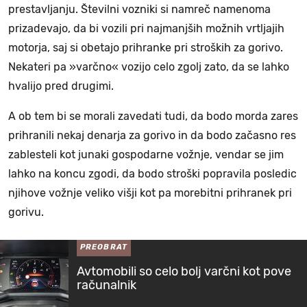
prestavljanju. Številni vozniki si namreč namenoma
prizadevajo, da bi vozili pri najmanjših možnih vrtljajih
motorja, saj si obetajo prihranke pri stroških za gorivo.
Nekateri pa »varčno« vozijo celo zgolj zato, da se lahko
hvalijo pred drugimi.
A ob tem bi se morali zavedati tudi, da bodo morda zares
prihranili nekaj denarja za gorivo in da bodo začasno res
zablesteli kot junaki gospodarne vožnje, vendar se jim
lahko na koncu zgodi, da bodo stroški popravila posledic
njihove vožnje veliko višji kot pa morebitni prihranek pri
gorivu.
PREOBRAT
Avtomobili so celo bolj varčni kot pove
računalnik