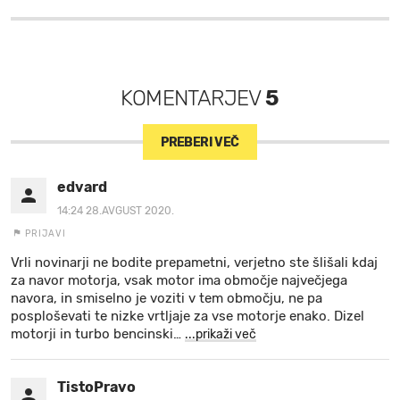
KOMENTARJEV
5
PREBERI VEČ
edvard
14:24 28.AVGUST 2020.
PRIJAVI
Vrli novinarji ne bodite prepametni, verjetno ste šlišali kdaj
za navor motorja, vsak motor ima območje največjega
navora, in smiselno je voziti v tem območju, ne pa
posploševati te nizke vrtljaje za vse motorje enako. Dizel
motorji in turbo bencinski
…
...prikaži več
TistoPravo