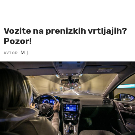
MOJ SANJ
Vozite na prenizkih vrtljajih?
Pozor!
M.J.
AVTOR