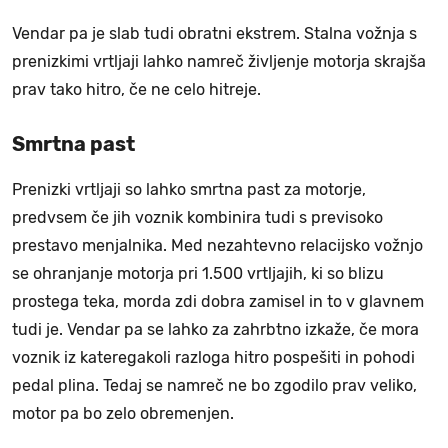
Vendar pa je slab tudi obratni ekstrem. Stalna vožnja s
prenizkimi vrtljaji lahko namreč življenje motorja skrajša
prav tako hitro, če ne celo hitreje.
Smrtna past
Prenizki vrtljaji so lahko smrtna past za motorje,
predvsem če jih voznik kombinira tudi s previsoko
prestavo menjalnika. Med nezahtevno relacijsko vožnjo
se ohranjanje motorja pri 1.500 vrtljajih, ki so blizu
prostega teka, morda zdi dobra zamisel in to v glavnem
tudi je. Vendar pa se lahko za zahrbtno izkaže, če mora
voznik iz kateregakoli razloga hitro pospešiti in pohodi
pedal plina. Tedaj se namreč ne bo zgodilo prav veliko,
motor pa bo zelo obremenjen.