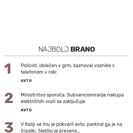
NAJBOLJ
BRANO
1
Policist, oblečen v grm, kaznoval voznike s
telefonom v roki
AVTO
2
Ministrstvo sporoča: Subvencioniranje nakupa
električnih vozil se zaključuje
AVTO
3
V Italiji se mu je pokvaril avto, parkiral ga je na
črpalki. Sledilo je presene…