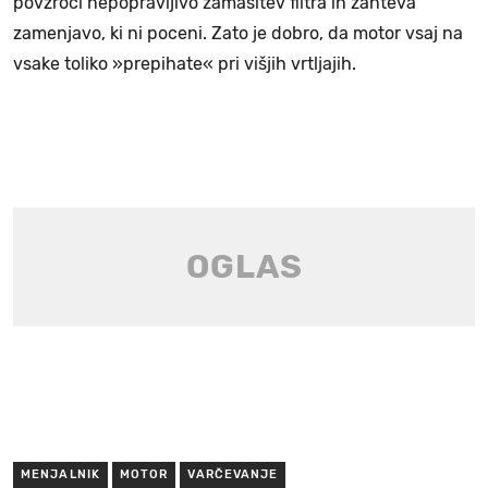
povzroči nepopravljivo zamašitev filtra in zahteva
zamenjavo, ki ni poceni. Zato je dobro, da motor vsaj na
vsake toliko »prepihate« pri višjih vrtljajih.
MENJALNIK
MOTOR
VARČEVANJE