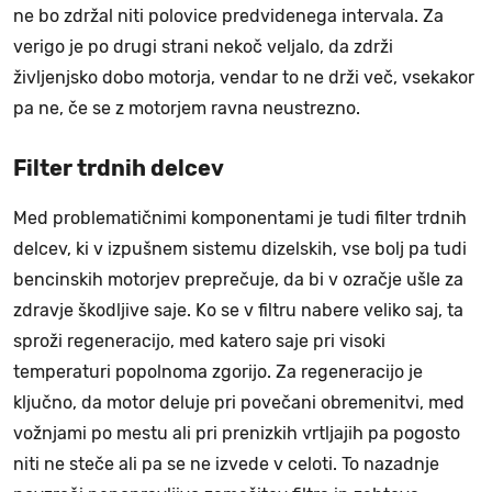
ne bo zdržal niti polovice predvidenega intervala. Za
verigo je po drugi strani nekoč veljalo, da zdrži
življenjsko dobo motorja, vendar to ne drži več, vsekakor
pa ne, če se z motorjem ravna neustrezno.
Filter trdnih delcev
Med problematičnimi komponentami je tudi filter trdnih
delcev, ki v izpušnem sistemu dizelskih, vse bolj pa tudi
bencinskih motorjev preprečuje, da bi v ozračje ušle za
zdravje škodljive saje. Ko se v filtru nabere veliko saj, ta
sproži regeneracijo, med katero saje pri visoki
temperaturi popolnoma zgorijo. Za regeneracijo je
ključno, da motor deluje pri povečani obremenitvi, med
vožnjami po mestu ali pri prenizkih vrtljajih pa pogosto
niti ne steče ali pa se ne izvede v celoti. To nazadnje