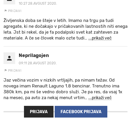
10:27 28.AVGUST 2020.
PRIJAVI
Življenska doba se šteje v letih. Imamo na trgu pa tudi
agregate, ki ne dočakajo v pričakovanih lastnostih niti enega
leta. Jst bi rekel, da je fa podalpski svet kat zahteven za
materiale. A če se človek malo ozte tudi
…
...prikaži več
Neprilagojen
09:11 28.AVGUST 2020.
PRIJAVI
Jaz večina vozim v nizkih vrtljajih, pa nimam težav. Od
novega imam Renault Laguno 1.8 bencinar. Trenutno ima
380k km, pa mi še vedno dobro služi. Je pa res, da vsaj 1x
na mesec, pa avto za nekaj menut vrtim
…
...prikaži več
PRIJAVA
FACEBOOK PRIJAVA