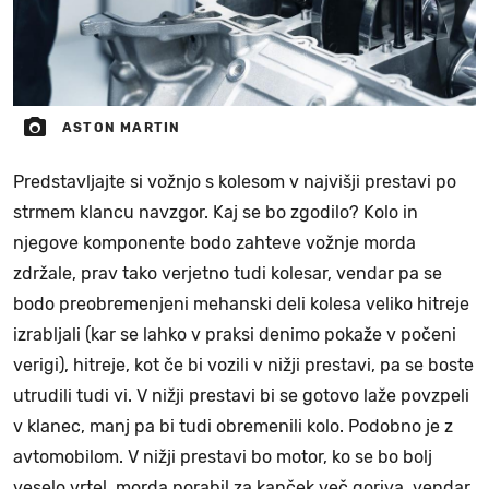
ASTON MARTIN
Predstavljajte si vožnjo s kolesom v najvišji prestavi po
strmem klancu navzgor. Kaj se bo zgodilo? Kolo in
njegove komponente bodo zahteve vožnje morda
zdržale, prav tako verjetno tudi kolesar, vendar pa se
bodo preobremenjeni mehanski deli kolesa veliko hitreje
izrabljali (kar se lahko v praksi denimo pokaže v počeni
verigi), hitreje, kot če bi vozili v nižji prestavi, pa se boste
utrudili tudi vi. V nižji prestavi bi se gotovo laže povzpeli
v klanec, manj pa bi tudi obremenili kolo. Podobno je z
avtomobilom. V nižji prestavi bo motor, ko se bo bolj
veselo vrtel, morda porabil za kanček več goriva, vendar