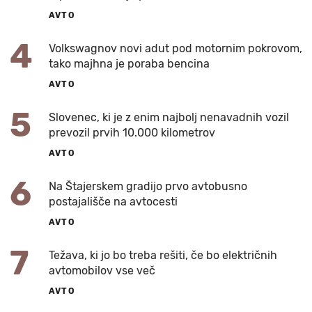
AVTO
4
Volkswagnov novi adut pod motornim pokrovom,
tako majhna je poraba bencina
AVTO
5
Slovenec, ki je z enim najbolj nenavadnih vozil
prevozil prvih 10.000 kilometrov
AVTO
6
Na Štajerskem gradijo prvo avtobusno
postajališče na avtocesti
AVTO
7
Težava, ki jo bo treba rešiti, če bo električnih
avtomobilov vse več
AVTO