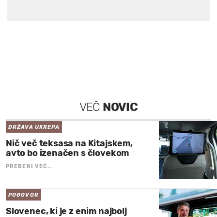
VEČ
NOVIC
DRŽAVA UKREPA
Nič več teksasa na Kitajskem,
avto bo izenačen s človekom
PREBERI VEČ…
POGOVOR
Slovenec, ki je z enim najbolj