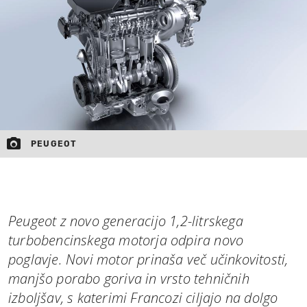
MOJ SANJ
PEUGEOT
Peugeot z novo generacijo 1,2-litrskega
turbobencinskega motorja odpira novo
poglavje. Novi motor prinaša več učinkovitosti,
manjšo porabo goriva in vrsto tehničnih
izboljšav, s katerimi Francozi ciljajo na dolgo