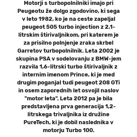
Motorji s turbopolnilniki imajo pri
Peugeotu že dolgo zgodovino, ki sega
v leto 1982, ko je na ceste zapeljal
peugeot 505 turbo injection z 2,1-
litrskim štirivaljnikom, pri katerem je
za prisilno polnjenje zraka skrbel
Garretov turbopolnilnik. Leta 2002 je
skupina PSA v sodelovanju z BMW-jem
razvila 1,6-litrski turbo štirivaljnik z
internim imenom Prince, ki je med
drugim poganjal tudi peugeot 208 GTi
in osem zaporednih let osvojil naslov
"motor leta". Leta 2012 pa je bila
predstavljena prva generacija 1,2-
litrskega trivaljnika iz družine
PureTech, ki je dobil naslednika v
motorju Turbo 100.