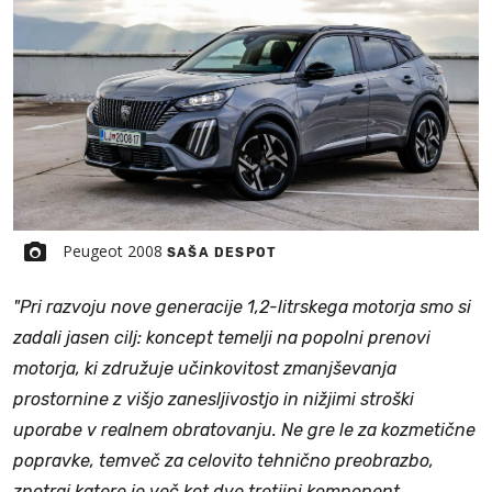
Peugeot 2008
SAŠA DESPOT
"Pri razvoju nove generacije 1,2-litrskega motorja smo si
zadali jasen cilj: koncept temelji na popolni prenovi
motorja, ki združuje učinkovitost zmanjševanja
prostornine z višjo zanesljivostjo in nižjimi stroški
uporabe v realnem obratovanju. Ne gre le za kozmetične
popravke, temveč za celovito tehnično preobrazbo,
znotraj katere je več kot dve tretjini komponent