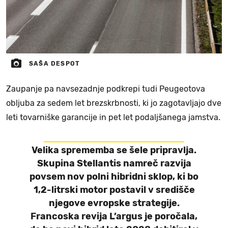
SAŠA DESPOT
Zaupanje pa navsezadnje podkrepi tudi Peugeotova
obljuba za sedem let brezskrbnosti, ki jo zagotavljajo dve
leti tovarniške garancije in pet let podaljšanega jamstva.
Velika sprememba se šele pripravlja.
Skupina Stellantis namreč razvija
povsem nov polni hibridni sklop, ki bo
1,2-litrski motor postavil v središče
njegove evropske strategije.
Francoska revija L’argus je poročala,