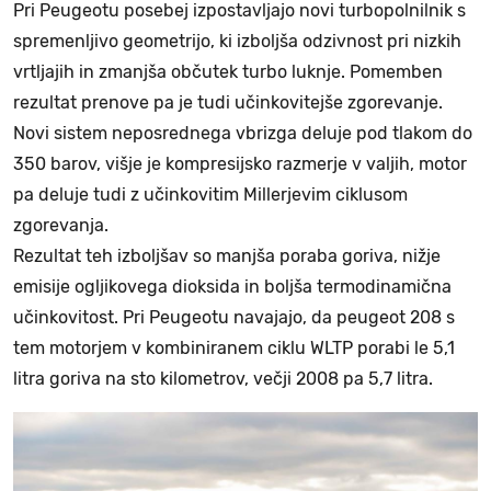
Pri Peugeotu posebej izpostavljajo novi turbopolnilnik s
spremenljivo geometrijo, ki izboljša odzivnost pri nizkih
vrtljajih in zmanjša občutek turbo luknje. Pomemben
rezultat prenove pa je tudi učinkovitejše zgorevanje.
Novi sistem neposrednega vbrizga deluje pod tlakom do
350 barov, višje je kompresijsko razmerje v valjih, motor
pa deluje tudi z učinkovitim Millerjevim ciklusom
zgorevanja.
Rezultat teh izboljšav so manjša poraba goriva, nižje
emisije ogljikovega dioksida in boljša termodinamična
učinkovitost. Pri Peugeotu navajajo, da peugeot 208 s
tem motorjem v kombiniranem ciklu WLTP porabi le 5,1
litra goriva na sto kilometrov, večji 2008 pa 5,7 litra.