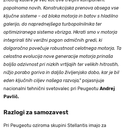
popolnoma novih. Konstrukcijska prenova obsega vse
ključne sisteme – od bloka motorja in batov s hladilno
galerijo, do naprednejšega turbopolnilnika ter
optimiziranega sistema vbrizga. Hkrati smo v motorja
integrirali tihi verižni pogon odmičnih gredi, ki
dolgoročno povečuje robustnost celotnega motorja. Ta
celostna evolucija nove generacije motorja prinaša
boljšo odzivnost pri nizkih vrtljajih ter velikih hitrostih,
nižjo porabo goriva in daljšo življenjsko dobo, kar je bil
eden ključnih ciljev našega razvoja,"
pojasnjuje
nacionalni tehnični svetovalec pri Peugeotu
Andrej
Pavlič.
Razlogi za samozavest
Pri Peugeotu oziroma skupini Stellantis imajo za