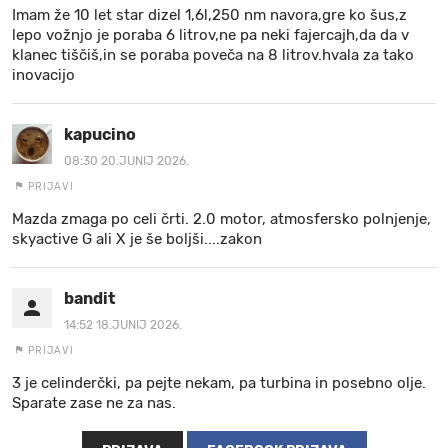
Imam že 10 let star dizel 1,6l,250 nm navora,gre ko šus,z
lepo vožnjo je poraba 6 litrov,ne pa neki fajercajh,da da v
klanec tiščiš,in se poraba poveča na 8 litrov.hvala za tako
inovacijo
kapucino
08:30 20.JUNIJ 2026.
PRIJAVI
Mazda zmaga po celi črti. 2.0 motor, atmosfersko polnjenje,
skyactive G ali X je še boljši....zakon
bandit
14:52 18.JUNIJ 2026.
PRIJAVI
3 je celinderčki, pa pejte nekam, pa turbina in posebno olje.
Sparate zase ne za nas.