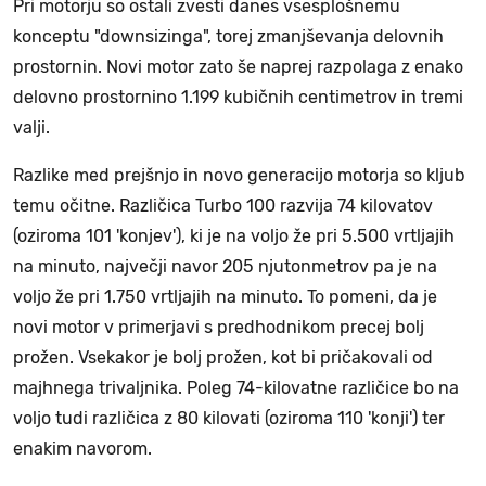
Pri motorju so ostali zvesti danes vsesplošnemu
konceptu "downsizinga", torej zmanjševanja delovnih
prostornin. Novi motor zato še naprej razpolaga z enako
delovno prostornino 1.199 kubičnih centimetrov in tremi
valji.
Razlike med prejšnjo in novo generacijo motorja so kljub
temu očitne. Različica Turbo 100 razvija 74 kilovatov
(oziroma 101 'konjev'), ki je na voljo že pri 5.500 vrtljajih
na minuto, največji navor 205 njutonmetrov pa je na
voljo že pri 1.750 vrtljajih na minuto. To pomeni, da je
novi motor v primerjavi s predhodnikom precej bolj
prožen. Vsekakor je bolj prožen, kot bi pričakovali od
majhnega trivaljnika. Poleg 74-kilovatne različice bo na
voljo tudi različica z 80 kilovati (oziroma 110 'konji') ter
enakim navorom.