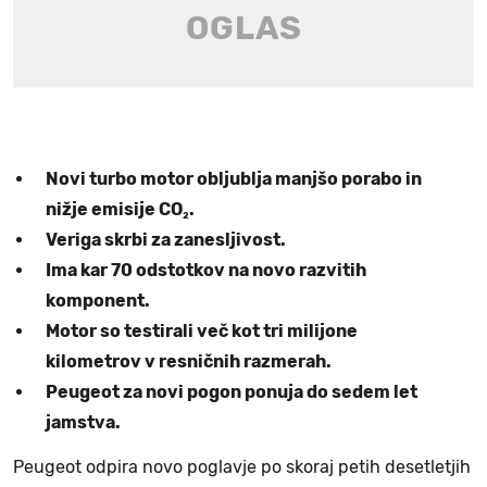
Novi turbo motor obljublja manjšo porabo in
nižje emisije CO₂.
Veriga skrbi za zanesljivost.
Ima kar 70 odstotkov na novo razvitih
komponent.
Motor so testirali več kot tri milijone
kilometrov v resničnih razmerah.
Peugeot za novi pogon ponuja do sedem let
jamstva.
Peugeot odpira novo poglavje po skoraj petih desetletjih