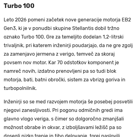
Turbo 100
Leto 2026 pomeni začetek nove generacije motorja EB2
Gen3, ki je v ponudbi skupine Stellantis dobil tržno
oznako Turbo 100. Gre za temeljito dodelan 1,2-litrski
trivaljnik, pri katerem inženirji poudarjajo, da ne gre zgolj
za zamenjavo jermena z verigo, temveč za skoraj
povsem nov motor. Kar 70 odstotkov komponent je
namreč novih, izdatno prenovljeni pa so tudi blok
motorja, bati, batni obročki, sistem za vbrizg goriva in
turbopolnilnik.
Inženirji so se med razvojem motorja še posebej posvetili
njegovi zanesljivosti. Pri pogonu odmičnih gredi ima
glavno vlogo veriga, s čimer so dolgoročno zmanjšali
možnost obrabe in okvar, z izboljšavami ležišč pa so
dosegli nizko trenje in tiho delovanje, torej naslovili