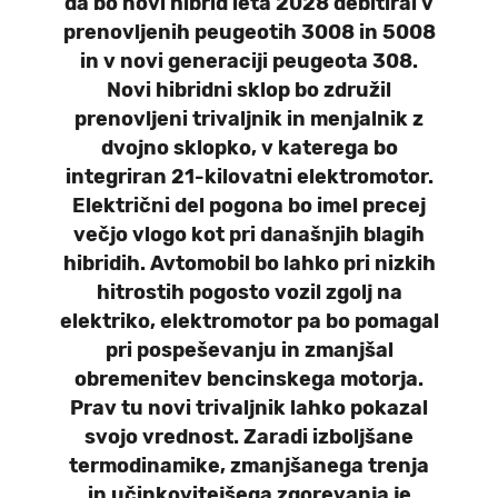
da bo novi hibrid leta 2028 debitiral v
prenovljenih peugeotih 3008 in 5008
in v novi generaciji peugeota 308.
Novi hibridni sklop bo združil
prenovljeni trivaljnik in menjalnik z
dvojno sklopko, v katerega bo
integriran 21-kilovatni elektromotor.
Električni del pogona bo imel precej
večjo vlogo kot pri današnjih blagih
hibridih. Avtomobil bo lahko pri nizkih
hitrostih pogosto vozil zgolj na
elektriko, elektromotor pa bo pomagal
pri pospeševanju in zmanjšal
obremenitev bencinskega motorja.
Prav tu novi trivaljnik lahko pokazal
svojo vrednost. Zaradi izboljšane
termodinamike, zmanjšanega trenja
in učinkovitejšega zgorevanja je