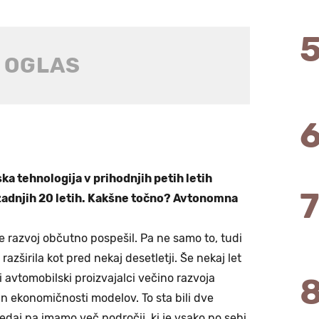
ka tehnologija v prihodnjih petih letih
 zadnjih 20 letih. Kakšne točno? Avtonomna
 je razvoj občutno pospešil. Pa ne samo to, tudi
azširila kot pred nekaj desetletji. Še nekaj let
i avtomobilski proizvajalci večino razvoja
in ekonomičnosti modelov. To sta bili dve
. Sedaj pa imamo več področij, ki je vsako po sebi