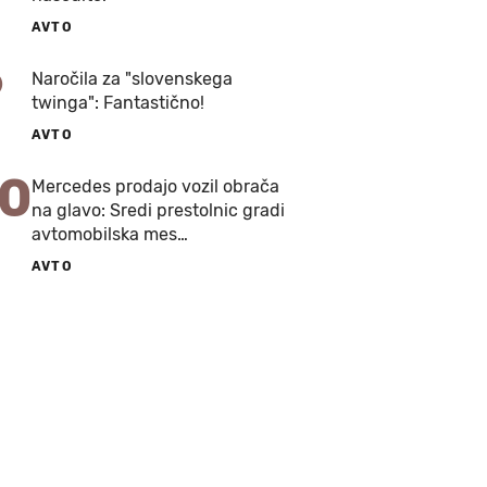
AVTO
9
Naročila za "slovenskega
twinga": Fantastično!
AVTO
10
Mercedes prodajo vozil obrača
na glavo: Sredi prestolnic gradi
avtomobilska mes…
AVTO