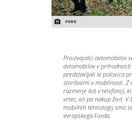
FORD
Proizvajalci avtomobilov s
avtomobilov v prihodnosti 
predstavljali le polovico p
storitvami v mobilnosti. Z
razmerje kot v telefoniji, k
vrtec, ali pa nakup živil.
mobilnih tehnologij smo s
evropskega Forda.