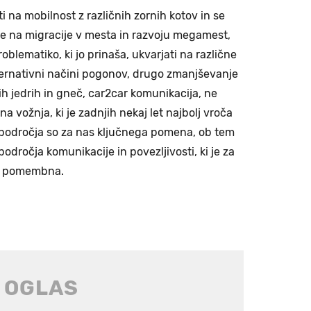
i na mobilnost z različnih zornih kotov in se
ede na migracije v mesta in razvoju megamest,
blematiko, ki jo prinaša, ukvarjati na različne
ternativni načini pogonov, drugo zmanjševanje
ih jedrih in gneč, car2car komunikacija, ne
a vožnja, ki je zadnjih nekaj let najbolj vroča
a področja so za nas ključnega pomena, ob tem
dročja komunikacije in povezljivosti, ki je za
olj pomembna.