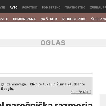
VJE
AVTO
POPOTNIK
POD STREHO
TRAJNOSTNO
ŽURNAL P
SVETI
KOMBINIRANA
NA ŠTROM
IZ DRUGE ROKE
ŠOFER N
ega, zanimivega… Kliknite tukaj in Žurnal24 izberite
.
a Googlu
Sem že izbral
al naročniška razmerja