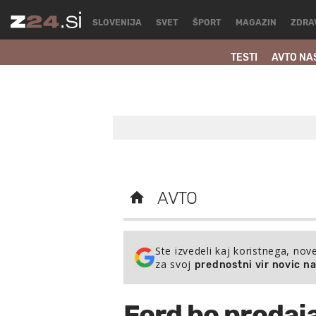
SLOVENIJA
SVET
ŠPORT
MAGAZIN
ZDRA
TESTI
AVTO NA
AVTO
Ste izvedeli kaj koristnega, nov
za svoj
prednostni vir novic n
Ford bo prodaj