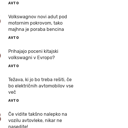
AVTO
5
Volkswagnov novi adut pod
motornim pokrovom, tako
majhna je poraba bencina
AVTO
6
Prihajajo poceni kitajski
volkswagni v Evropo?
AVTO
7
Težava, ki jo bo treba rešiti, če
bo električnih avtomobilov vse
več
AVTO
8
Če vidite takšno nalepko na
vozilu avtovleke, nikar ne
nasedite!