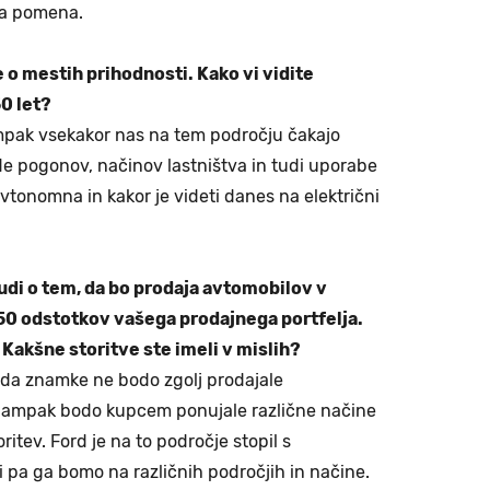
ga pomena.
 o mestih prihodnosti. Kako vi vidite
50 let?
mpak vsekakor nas na tem področju čakajo
ede pogonov, načinov lastništva in tudi uporabe
avtonomna in kakor je videti danes na električni
tudi o tem, da bo prodaja avtomobilov v
 50 odstotkov vašega prodajnega portfelja.
Kakšne storitve ste imeli v mislih?
 da znamke ne bodo zgolj prodajale
le, ampak bodo kupcem ponujale različne načine
oritev. Ford je na to področje stopil s
 pa ga bomo na različnih področjih in načine.