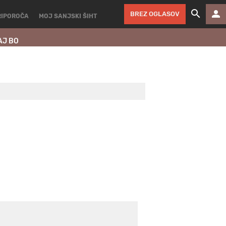
BREZ OGLASOV
RIPOROČA
MOJ SANJSKI ŠIHT
AJ BO