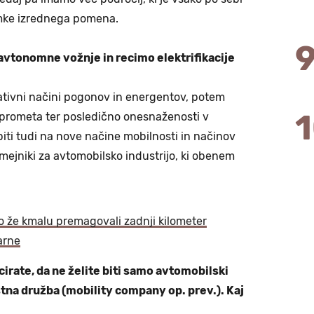
amke izrednega pomena.
avtonomne vožnje in recimo elektrifikacije
ativni načini pogonov in energentov, potem
prometa ter posledično onesnaženosti v
iti tudi na nove načine mobilnosti in načinov
ki mejniki za avtomobilsko industrijo, ki obenem
o že kmalu premagovali zadnji kilometer
arne
irate, da ne želite biti samo avtomobilski
tna družba (mobility company op. prev.). Kaj