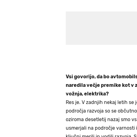
Vsi govorijo, da bo avtomobils
naredila večje premike kot v
vožnja, elektrika?
Res je. V zadnjih nekaj letih se
področja razvoja so se občutno r
oziroma desetletij nazaj smo vs
usmerjali na področje varnosti 
ključni merili in vodili razvoja