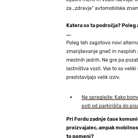
za „zdravje“ avtomobilske zn
Katera so ta področja? Poleg 
...
Poleg teh zagotovo novi altern
zmanjševanje gneč in nasploh 
mestnih jedrih. Ne gre pa pozab
lastništva vozil. Vse to so veli
predstavljajo velik izziv.
Ne spreglejte: Kako bom
poti od parkirišča do pis
Pri Fordu zadnje čase komunic
proizvajalec, ampak mobilnos
to pomeni?