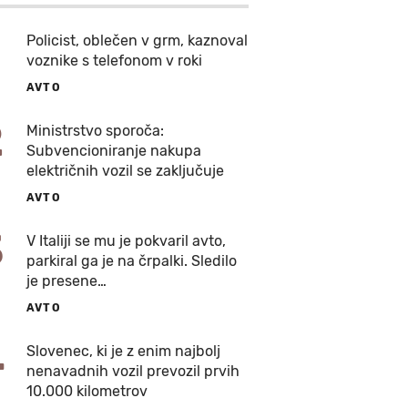
Policist, oblečen v grm, kaznoval
voznike s telefonom v roki
AVTO
2
Ministrstvo sporoča:
Subvencioniranje nakupa
električnih vozil se zaključuje
AVTO
3
V Italiji se mu je pokvaril avto,
parkiral ga je na črpalki. Sledilo
je presene…
AVTO
4
Slovenec, ki je z enim najbolj
nenavadnih vozil prevozil prvih
10.000 kilometrov