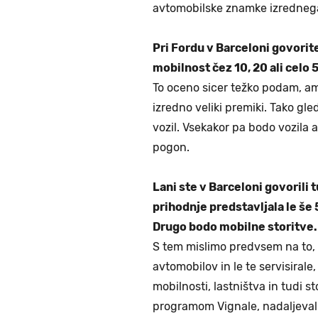
avtomobilske znamke izredne
Pri Fordu v Barceloni govorite
mobilnost čez 10, 20 ali celo 
To oceno sicer težko podam, a
izredno veliki premiki. Tako gl
vozil. Vsekakor pa bodo vozila 
pogon.
Lani ste v Barceloni govorili 
prihodnje predstavljala le še
Drugo bodo mobilne storitve. 
S tem mislimo predvsem na to,
avtomobilov in le te servisira
mobilnosti, lastništva in tudi st
programom Vignale, nadaljevali