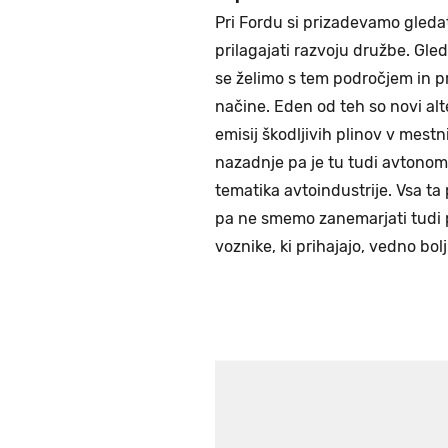
Pri Fordu si prizadevamo gledat
prilagajati razvoju družbe. Gl
se želimo s tem področjem in pro
načine. Eden od teh so novi al
emisij škodljivih plinov v mestn
nazadnje pa je tu tudi avtonomn
tematika avtoindustrije. Vsa t
pa ne smemo zanemarjati tudi po
voznike, ki prihajajo, vedno b