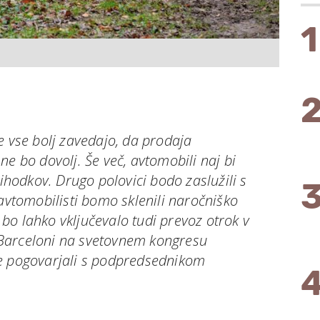
1
e vse bolj zavedajo, da prodaja
ne bo dovolj. Še več, avtomobili naj bi
rihodkov. Drugo polovici bodo zaslužili s
 avtomobilisti bomo sklenili naročniško
i bo lahko vključevalo tudi prevoz otrok v
 V Barceloni na svetovnem kongresu
e pogovarjali s podpredsednikom