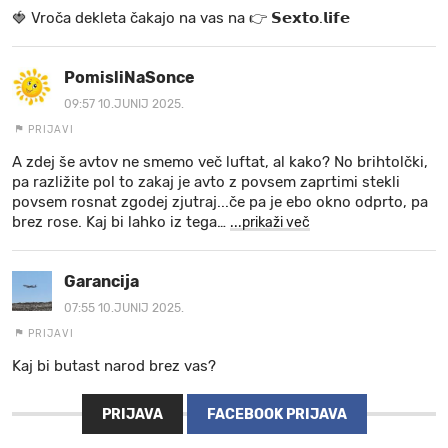
🍓 V r o č a d e k l e t a ča k a jo na va s n a 👉 𝗦𝗲𝘅𝘁𝗼.𝗹𝗶𝗳𝗲
PomisliNaSonce
09:57 10.JUNIJ 2025.
PRIJAVI
A zdej še avtov ne smemo več luftat, al kako? No brihtolčki,
pa razližite pol to zakaj je avto z povsem zaprtimi stekli
povsem rosnat zgodej zjutraj...če pa je ebo okno odprto, pa
brez rose. Kaj bi lahko iz tega
…
...prikaži več
Garancija
07:55 10.JUNIJ 2025.
PRIJAVI
Kaj bi butast narod brez vas?
PRIJAVA
FACEBOOK PRIJAVA