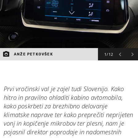
MOJ SANJ
1/12
ANŽE PETKOVŠEK
Prvi vročinski val je zajel tudi Slovenijo. Kako
hitro in pravilno ohladiti kabino avtomobila,
kako poskrbeti za brezhibno delovanje
klimatske naprave ter kako preprečiti neprijeten
vonj in kopičenje mikrobov ter plesni, nam je
pojasnil direktor poprodaje in nadomestnih