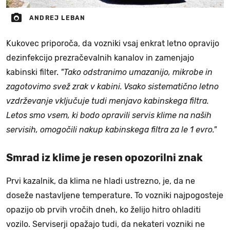
ANDREJ LEBAN
Kukovec priporoča, da vozniki vsaj enkrat letno opravijo
dezinfekcijo prezračevalnih kanalov in zamenjajo
kabinski filter.
"Tako odstranimo umazanijo, mikrobe in
zagotovimo svež zrak v kabini. Vsako sistematično letno
vzdrževanje vključuje tudi menjavo kabinskega filtra.
Letos smo vsem, ki bodo opravili servis klime na naših
servisih, omogočili nakup kabinskega filtra za le 1 evro."
Smrad iz klime je resen opozorilni znak
Prvi kazalnik, da klima ne hladi ustrezno, je, da ne
doseže nastavljene temperature. To vozniki najpogosteje
opazijo ob prvih vročih dneh, ko želijo hitro ohladiti
vozilo. Serviserji opažajo tudi, da nekateri vozniki ne