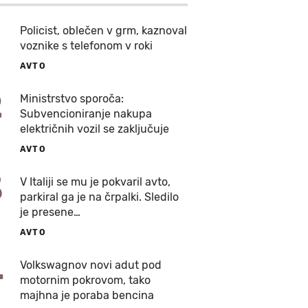
Policist, oblečen v grm, kaznoval
voznike s telefonom v roki
AVTO
2
Ministrstvo sporoča:
Subvencioniranje nakupa
električnih vozil se zaključuje
AVTO
3
V Italiji se mu je pokvaril avto,
parkiral ga je na črpalki. Sledilo
je presene…
AVTO
4
Volkswagnov novi adut pod
motornim pokrovom, tako
majhna je poraba bencina