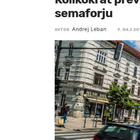
semaforju
Andrej Leban
AVTOR
9. MAJ 20