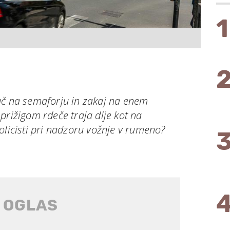
1
uč na semaforju in zakaj na enem
prižigom rdeče traja dlje kot na
olicisti pri nadzoru vožnje v rumeno?