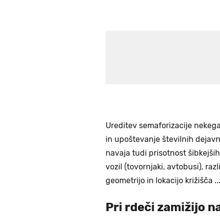
Ureditev semaforizacije nekega
in upoštevanje številnih dejav
navaja tudi prisotnost šibkejš
vozil (tovornjaki, avtobusi), r
geometrijo in lokacijo križišča ..
Pri rdeči zamižijo n