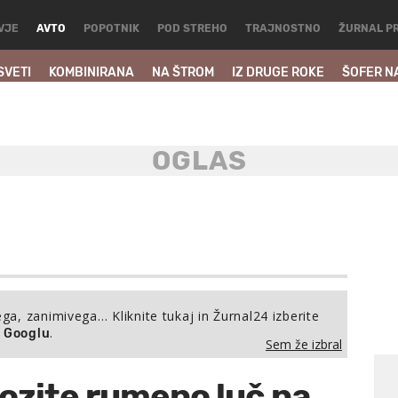
VJE
AVTO
POPOTNIK
POD STREHO
TRAJNOSTNO
ŽURNAL P
SVETI
KOMBINIRANA
NA ŠTROM
IZ DRUGE ROKE
ŠOFER N
ega, zanimivega… Kliknite tukaj in Žurnal24 izberite
.
a Googlu
Sem že izbral
vozite rumeno luč na