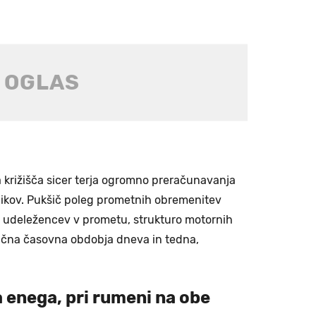
 križišča sicer terja ogromno preračunavanja
nikov. Pukšič poleg prometnih obremenitev
ih udeležencev v prometu, strukturo motornih
azlična časovna obdobja dneva in tedna,
.
a enega, pri rumeni na obe