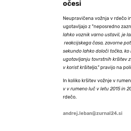
očesi
Neupravičena vožnja v rdečo in 
ugotavljajo z "neposredno zazn
lahko voznik varno ustavil, je 
reakcijskega časa, zavorne poti 
sekundo lahko določi točka, ko b
ugotavljanju tovrstnih kršitev 
v korist kršitelja,"
pravijo na poli
In koliko kršitev vožnje v rumen
v v rumeno luč v letu 2015 in 20
rdečo.
andrej.leban@zurnal24.si