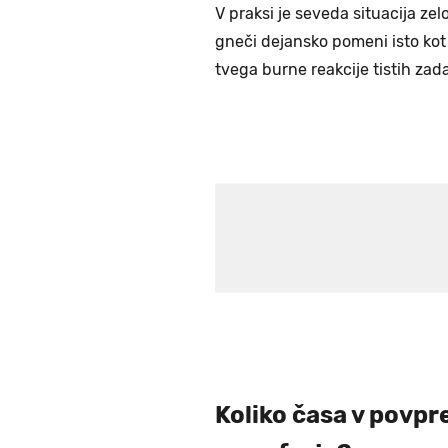
V praksi je seveda situacija ze
gneči dejansko pomeni isto kot 
tvega burne reakcije tistih zada
Koliko časa v povpr