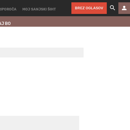
BREZ OGLASOV
RIPOROČA
MOJ SANJSKI ŠIHT
AJ BO