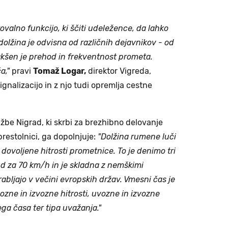
alno funkcijo, ki ščiti udeležence, da lahko
dolžina je odvisna od različnih dejavnikov - od
kakšen je prehod in frekventnost prometa.
a,"
pravi
Tomaž Logar,
direktor Vigreda,
signalizacijo in z njo tudi opremlja cestne
žbe Nigrad, ki skrbi za brezhibno delovanje
prestolnici, ga dopolnjuje:
"Dolžina rumene luči
 dovoljene hitrosti prometnice. To je denimo tri
d za 70 km/h in je skladna z nemškimi
rabljajo v večini evropskih držav. Vmesni čas je
zne in izvozne hitrosti, uvozne in izvozne
ga časa ter tipa uvažanja."