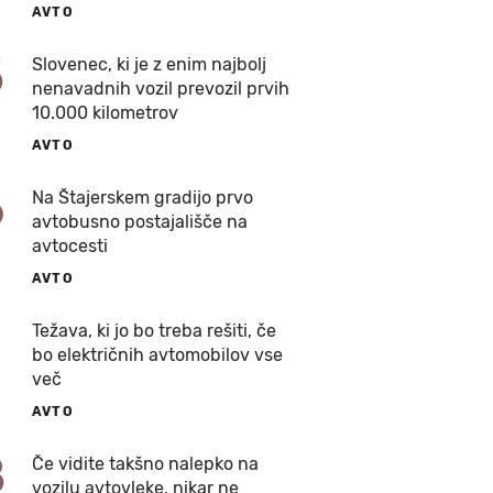
AVTO
5
Slovenec, ki je z enim najbolj
nenavadnih vozil prevozil prvih
10.000 kilometrov
AVTO
6
Na Štajerskem gradijo prvo
avtobusno postajališče na
avtocesti
AVTO
7
Težava, ki jo bo treba rešiti, če
bo električnih avtomobilov vse
več
AVTO
8
Če vidite takšno nalepko na
vozilu avtovleke, nikar ne