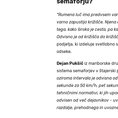
semaforju?
"Rumena luč ima predvsem varov
varno zapustijo križišče. Njena 
tega, kako široka je cesta, pa 
Odvisno je od križišča do križišč
podjetja, ki izdeluje svetlobno 
odseke.
Dejan Pukšič
iz mariborske dru
sistema semaforjev v štajerski 
oziroma intervala je odvisna od
sekunde za 50 km/h, pet sekun
tehničnimi normativi, ki jih upo
odvisen od več dejavnikov - uvo
razdalje, prehodnega in uvozne