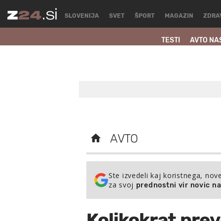
SLOVENIJA
SVET
ŠPORT
MAGAZIN
ZDRA
TESTI
AVTO NA
AVTO
Ste izvedeli kaj koristnega, nov
za svoj
prednostni vir novic n
Kolikokrat pre