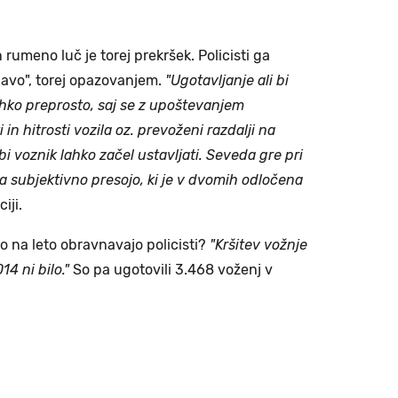
rumeno luč je torej prekršek. Policisti ga
avo", torej opazovanjem.
"Ugotavljanje ali bi
lahko preprosto, saj se z upoštevanjem
in hitrosti vozila oz. prevoženi razdalji na
i voznik lahko začel ustavljati. Seveda gre pri
za subjektivno presojo, ki je v dvomih odločena
ciji.
o na leto obravnavajo policisti?
"Kršitev vožnje
14 ni bilo."
So pa ugotovili 3.468 voženj v