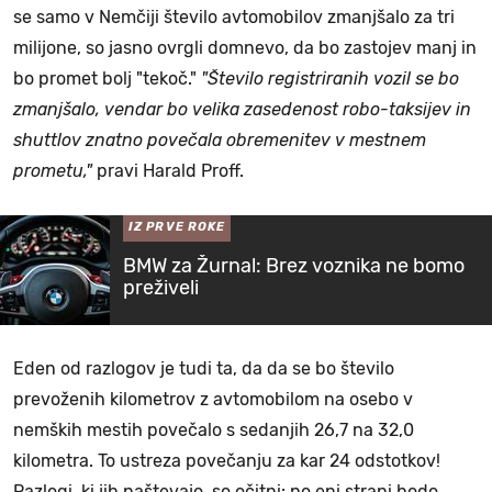
se samo v Nemčiji število avtomobilov zmanjšalo za tri
milijone, so jasno ovrgli domnevo, da bo zastojev manj in
bo promet bolj "tekoč."
"Število registriranih vozil se bo
zmanjšalo, vendar bo velika zasedenost robo-taksijev in
shuttlov znatno povečala obremenitev v mestnem
prometu,"
pravi Harald Proff.
IZ PRVE ROKE
BMW za Žurnal: Brez voznika ne bomo
preživeli
Eden od razlogov je tudi ta, da da se bo število
prevoženih kilometrov z avtomobilom na osebo v
nemških mestih povečalo s sedanjih 26,7 na 32,0
kilometra. To ustreza povečanju za kar 24 odstotkov!
Razlogi, ki jih naštevajo, so očitni: po eni strani bodo