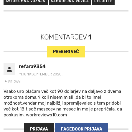
AVTONOMNA VOŽNJA
SAMODEJNA VOZILA
DELOITTE
KOMENTARJEV
1
PREBERI VEČ
refara9354
11:18 19.SEPTEMBER 2020.
PRIJAVI
Vsako uro plačam več kot 90 dolarjev na daljavo z dvema
otrokoma doma.Nikoli nisem mislil,da bi to imel
možnost,vendar moj najbližji spremljevalec s tem pridobi
več kot 18 tisoč mesecev na mesec in me je prepričala, da
poskusim. workreviews10.com
PRIJAVA
FACEBOOK PRIJAVA