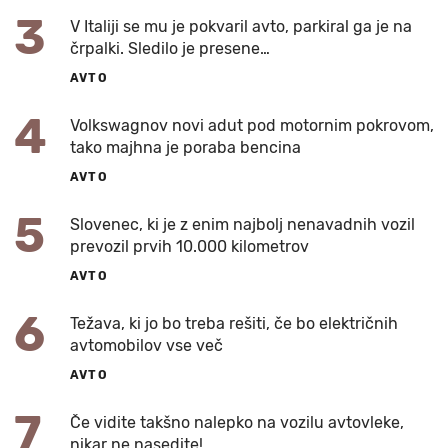
3
V Italiji se mu je pokvaril avto, parkiral ga je na
črpalki. Sledilo je presene…
AVTO
4
Volkswagnov novi adut pod motornim pokrovom,
tako majhna je poraba bencina
AVTO
5
Slovenec, ki je z enim najbolj nenavadnih vozil
prevozil prvih 10.000 kilometrov
AVTO
6
Težava, ki jo bo treba rešiti, če bo električnih
avtomobilov vse več
AVTO
7
Če vidite takšno nalepko na vozilu avtovleke,
nikar ne nasedite!