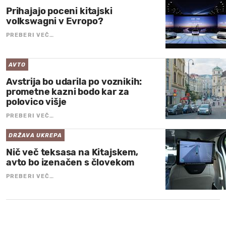
Prihajajo poceni kitajski
volkswagni v Evropo?
PREBERI VEČ…
AVTO
Avstrija bo udarila po voznikih:
prometne kazni bodo kar za
polovico višje
PREBERI VEČ…
DRŽAVA UKREPA
Nič več teksasa na Kitajskem,
avto bo izenačen s človekom
PREBERI VEČ…