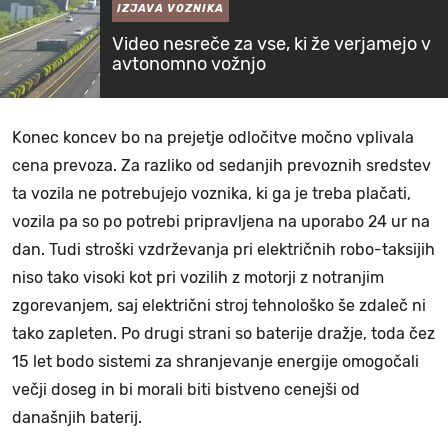
IZJAVA VOZNIKA
Video nesreče za vse, ki že verjamejo v
avtonomno vožnjo
Konec koncev bo na prejetje odločitve močno vplivala
cena prevoza. Za razliko od sedanjih prevoznih sredstev
ta vozila ne potrebujejo voznika, ki ga je treba plačati,
vozila pa so po potrebi pripravljena na uporabo 24 ur na
dan. Tudi stroški vzdrževanja pri električnih robo-taksijih
niso tako visoki kot pri vozilih z motorji z notranjim
zgorevanjem, saj električni stroj tehnološko še zdaleč ni
tako zapleten. Po drugi strani so baterije dražje, toda čez
15 let bodo sistemi za shranjevanje energije omogočali
večji doseg in bi morali biti bistveno cenejši od
današnjih baterij.