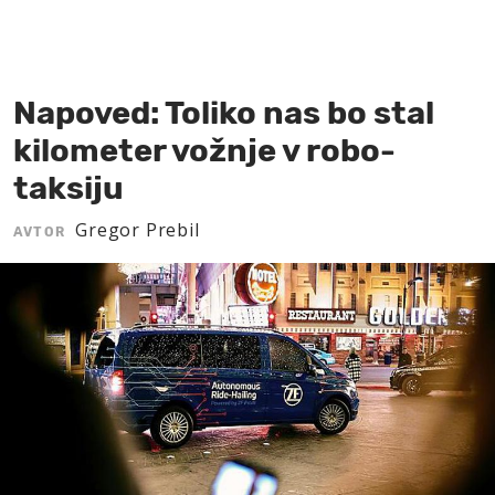
MOJ SANJ
Napoved: Toliko nas bo stal
kilometer vožnje v robo-
taksiju
Gregor Prebil
AVTOR