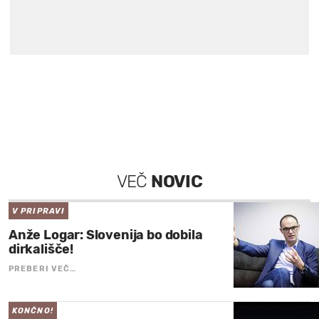
VEČ
NOVIC
V PRIPRAVI
Anže Logar: Slovenija bo dobila
dirkališče!
PREBERI VEČ…
KONČNO!