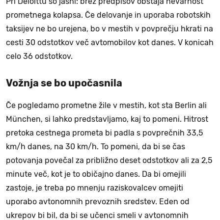
Pri Deloittu so jasni: brez predpisov obstaja nevarnost
prometnega kolapsa. Če delovanje in uporaba robotskih
taksijev ne bo urejena, bo v mestih v povprečju hkrati na
cesti 30 odstotkov več avtomobilov kot danes. V konicah
celo 36 odstotkov.
Vožnja se bo upočasnila
Če pogledamo prometne žile v mestih, kot sta Berlin ali
München, si lahko predstavljamo, kaj to pomeni. Hitrost
pretoka cestnega prometa bi padla s povprečnih 33,5
km/h danes, na 30 km/h. To pomeni, da bi se čas
potovanja povečal za približno deset odstotkov ali za 2,5
minute več, kot je to običajno danes. Da bi omejili
zastoje, je treba po mnenju raziskovalcev omejiti
uporabo avtonomnih prevoznih sredstev. Eden od
ukrepov bi bil, da bi se učenci smeli v avtonomnih