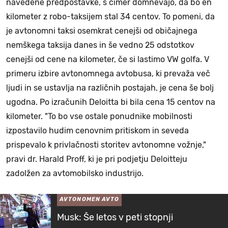
navedene predpostavke, s čimer domnevajo, da bo en
kilometer z robo-taksijem stal 34 centov. To pomeni, da
je avtonomni taksi osemkrat cenejši od običajnega
nemškega taksija danes in še vedno 25 odstotkov
cenejši od cene na kilometer, če si lastimo VW golfa. V
primeru izbire avtonomnega avtobusa, ki prevaža več
ljudi in se ustavlja na različnih postajah, je cena še bolj
ugodna. Po izračunih Deloitta bi bila cena 15 centov na
kilometer. "To bo vse ostale ponudnike mobilnosti
izpostavilo hudim cenovnim pritiskom in seveda
prispevalo k privlačnosti storitev avtonomne vožnje,"
pravi dr. Harald Proff, ki je pri podjetju Deloitteju
zadolžen za avtomobilsko industrijo.
AVTONOMEN AVTO
Musk: Še letos v peti stopnji