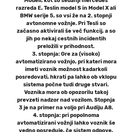
Modeli, kot so sedanji mercedes
razreda E, Teslin model S in Model X ali
BMW serije 5, so vsi že na 2. stopnji
avtonomne vožnje. Pri Tesli so
začasno aktivirali še več funkcij, a so
jih po nekaj cestnih incidentih
preložili v prihodnost.
3. stopnja:
Gre za (visoko)
avtomatizirano vožnjo, pri kateri mora
imeti voznik možnost kadarkoli
posredovati, hkrati pa lahko ob vklopu
sistema počne tudi druge stvari.
Voznika mora ob opozorilu takoj
prevzeti nadzor nad vozilom. Stopnja
3 je na primer na voljo pri Audiju A8.
4. stopnja:
pri popolnoma
avtomatizirani vožnji lahko voznik še
vedno posreduje, če sistem odpove,