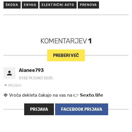
ŠKODA
ENYAQ
ELEKTRIČNI AVTO
PRENOVA
KOMENTARJEV
1
PREBERI VEČ
Alanee793
01:52 19.JUNIJ 2025.
PRIJAVI
🍓 V r o č a d e k l e t a ča k a jo na va s n a 👉 𝗦𝗲𝘅𝘁𝗼.𝗹𝗶𝗳𝗲
PRIJAVA
FACEBOOK PRIJAVA