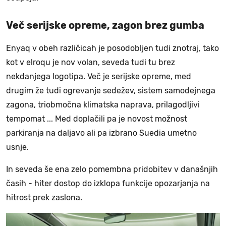
Več serijske opreme, zagon brez gumba
Enyaq v obeh različicah je posodobljen tudi znotraj, tako
kot v elroqu je nov volan, seveda tudi tu brez
nekdanjega logotipa. Več je serijske opreme, med
drugim že tudi ogrevanje sedežev, sistem samodejnega
zagona, triobmočna klimatska naprava, prilagodljivi
tempomat ... Med doplačili pa je novost možnost
parkiranja na daljavo ali pa izbrano Suedia umetno
usnje.
In seveda še ena zelo pomembna pridobitev v današnjih
časih - hiter dostop do izklopa funkcije opozarjanja na
hitrost prek zaslona.