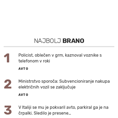
NAJBOLJ
BRANO
1
Policist, oblečen v grm, kaznoval voznike s
telefonom v roki
AVTO
2
Ministrstvo sporoča: Subvencioniranje nakupa
električnih vozil se zaključuje
AVTO
3
V Italiji se mu je pokvaril avto, parkiral ga je na
črpalki. Sledilo je presene…