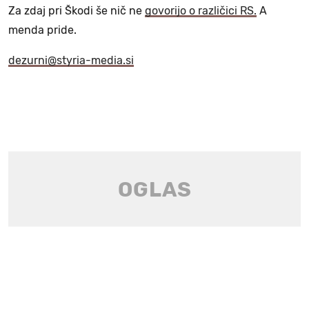
Za zdaj pri Škodi še nič ne
govorijo o različici RS.
A
menda pride.
dezurni@styria-media.si