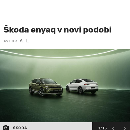
MOJ SANJ
Škoda enyaq v novi podobi
A. L.
AVTOR
1/16
ŠKODA