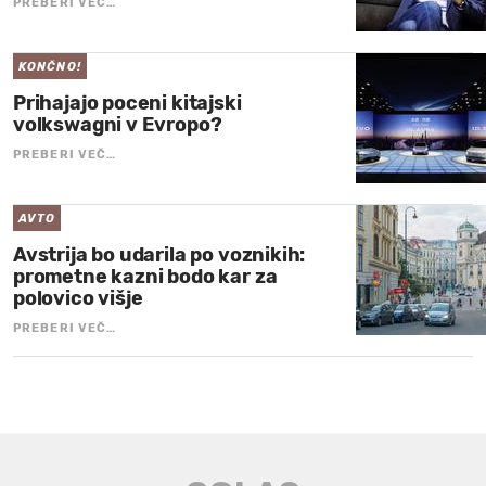
PREBERI VEČ…
KONČNO!
Prihajajo poceni kitajski
volkswagni v Evropo?
PREBERI VEČ…
AVTO
Avstrija bo udarila po voznikih:
prometne kazni bodo kar za
polovico višje
PREBERI VEČ…