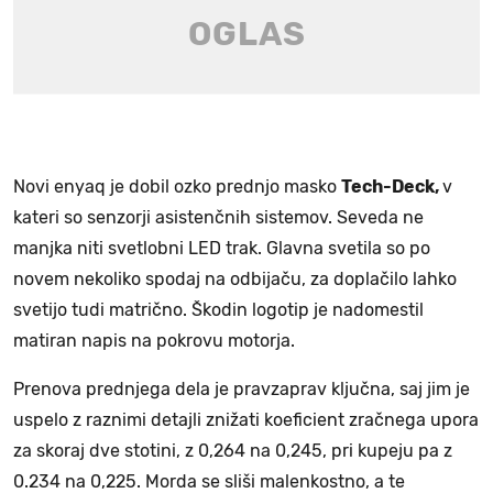
Novi enyaq je dobil ozko prednjo masko
Tech-Deck,
v
kateri so senzorji asistenčnih sistemov. Seveda ne
manjka niti svetlobni LED trak. Glavna svetila so po
novem nekoliko spodaj na odbijaču, za doplačilo lahko
svetijo tudi matrično. Škodin logotip je nadomestil
matiran napis na pokrovu motorja.
Prenova prednjega dela je pravzaprav ključna, saj jim je
uspelo z raznimi detajli znižati koeficient zračnega upora
za skoraj dve stotini, z 0,264 na 0,245, pri kupeju pa z
0.234 na 0,225. Morda se sliši malenkostno, a te