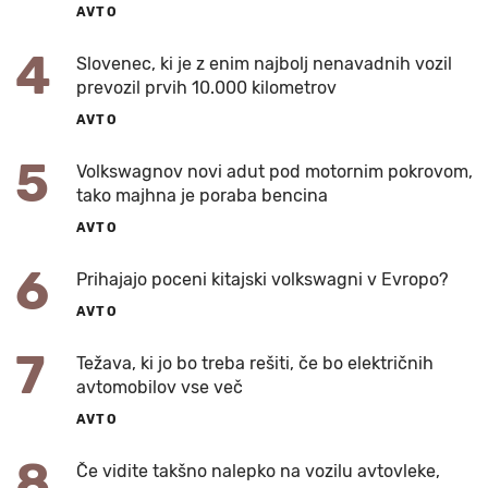
AVTO
4
Slovenec, ki je z enim najbolj nenavadnih vozil
prevozil prvih 10.000 kilometrov
AVTO
5
Volkswagnov novi adut pod motornim pokrovom,
tako majhna je poraba bencina
AVTO
6
Prihajajo poceni kitajski volkswagni v Evropo?
AVTO
7
Težava, ki jo bo treba rešiti, če bo električnih
avtomobilov vse več
AVTO
8
Če vidite takšno nalepko na vozilu avtovleke,