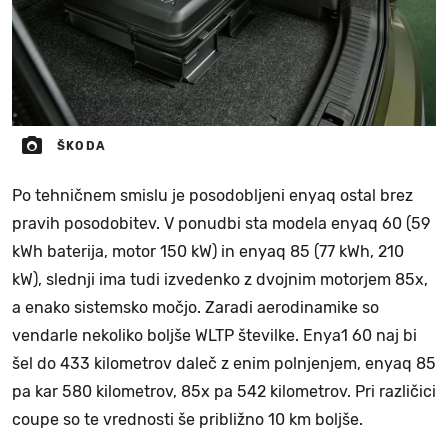
ŠKODA
Po tehničnem smislu je posodobljeni enyaq ostal brez
pravih posodobitev. V ponudbi sta modela enyaq 60 (59
kWh baterija, motor 150 kW) in enyaq 85 (77 kWh, 210
kW), slednji ima tudi izvedenko z dvojnim motorjem 85x,
a enako sistemsko močjo. Zaradi aerodinamike so
vendarle nekoliko boljše WLTP številke. Enya1 60 naj bi
šel do 433 kilometrov daleč z enim polnjenjem, enyaq 85
pa kar 580 kilometrov, 85x pa 542 kilometrov. Pri različici
coupe so te vrednosti še približno 10 km boljše.