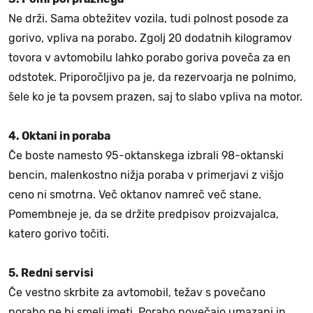
Ne drži. Sama obtežitev vozila, tudi polnost posode za
gorivo, vpliva na porabo. Zgolj 20 dodatnih kilogramov
tovora v avtomobilu lahko porabo goriva poveča za en
odstotek. Priporočljivo pa je, da rezervoarja ne polnimo,
šele ko je ta povsem prazen, saj to slabo vpliva na motor.
4. Oktani in poraba
Če boste namesto 95-oktanskega izbrali 98-oktanski
bencin, malenkostno nižja poraba v primerjavi z višjo
ceno ni smotrna. Več oktanov namreč več stane.
Pomembneje je, da se držite predpisov proizvajalca,
katero gorivo točiti.
5. Redni servisi
Če vestno skrbite za avtomobil, težav s povečano
porabo ne bi smeli imeti. Porabo povečajo umazani in