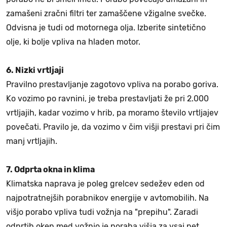
zamašeni zračni filtri ter zamaščene vžigalne svečke.
Odvisna je tudi od motornega olja. Izberite sintetično
olje, ki bolje vpliva na hladen motor.
6. Nizki vrtljaji
Pravilno prestavljanje zagotovo vpliva na porabo goriva.
Ko vozimo po ravnini, je treba prestavljati že pri 2.000
vrtljajih, kadar vozimo v hrib, pa moramo število vrtljajev
povečati. Pravilo je, da vozimo v čim višji prestavi pri čim
manj vrtljajih.
7. Odprta okna in klima
Klimatska naprava je poleg grelcev sedežev eden od
najpotratnejših porabnikov energije v avtomobilih. Na
višjo porabo vpliva tudi vožnja na "prepihu". Zaradi
odprtih oken med vožnjo je poraba višja za vsaj pet