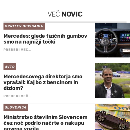
VEČ
NOVIC
VRNITEV ODPISANIH
Mercedes: glede fizičnih gumbov
smo na najnižji točki
PREBERI VEČ…
AVTO
Mercedesovega direktorja smo
vprašali: Kaj bo z bencinom in
dizlom?
PREBERI VEČ…
SLOVENIJA
Ministrstvo številnim Slovencem
čez noč podrlo načrte o nakupu
novega vozila