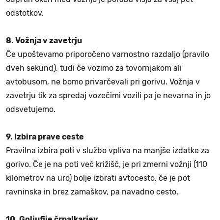
odstotkov.
8. Vožnja v zavetrju
Če upoštevamo priporočeno varnostno razdaljo (pravilo
dveh sekund), tudi če vozimo za tovornjakom ali
avtobusom, ne bomo privarčevali pri gorivu. Vožnja v
zavetrju tik za spredaj vozečimi vozili pa je nevarna in jo
odsvetujemo.
9. Izbira prave ceste
Pravilna izbira poti v službo vpliva na manjše izdatke za
gorivo. Če je na poti več križišč, je pri zmerni vožnji (110
kilometrov na uro) bolje izbrati avtocesto, če je pot
ravninska in brez zamaškov, pa navadno cesto.
10. Goljufije črpalkarjev