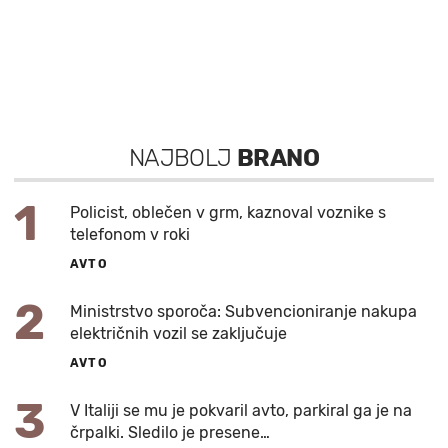
NAJBOLJ
BRANO
1
Policist, oblečen v grm, kaznoval voznike s
telefonom v roki
AVTO
2
Ministrstvo sporoča: Subvencioniranje nakupa
električnih vozil se zaključuje
AVTO
3
V Italiji se mu je pokvaril avto, parkiral ga je na
črpalki. Sledilo je presene…