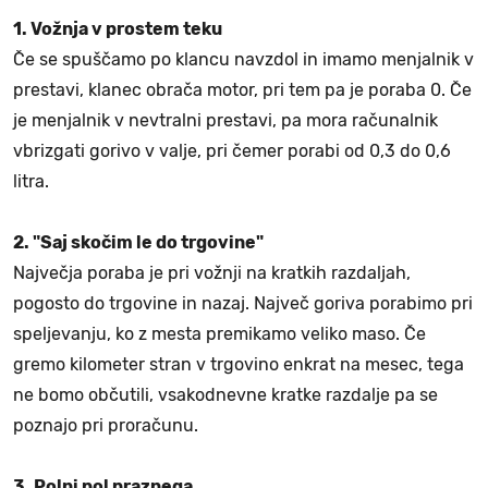
1. Vožnja v prostem teku
Če se spuščamo po klancu navzdol in imamo menjalnik v
prestavi, klanec obrača motor, pri tem pa je poraba 0. Če
je menjalnik v nevtralni prestavi, pa mora računalnik
vbrizgati gorivo v valje, pri čemer porabi od 0,3 do 0,6
litra.
2. "Saj skočim le do trgovine"
Največja poraba je pri vožnji na kratkih razdaljah,
pogosto do trgovine in nazaj. Največ goriva porabimo pri
speljevanju, ko z mesta premikamo veliko maso. Če
gremo kilometer stran v trgovino enkrat na mesec, tega
ne bomo občutili, vsakodnevne kratke razdalje pa se
poznajo pri proračunu.
3. Polni pol praznega