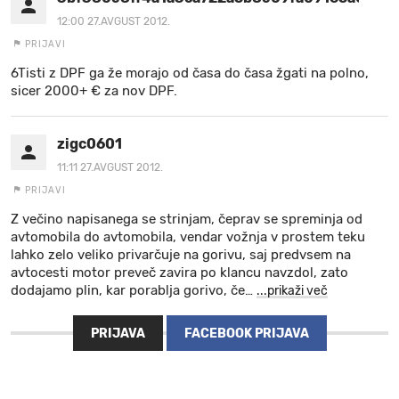
12:00 27.AVGUST 2012.
PRIJAVI
6Tisti z DPF ga že morajo od časa do časa žgati na polno,
sicer 2000+ € za nov DPF.
zigc0601
11:11 27.AVGUST 2012.
PRIJAVI
Z večino napisanega se strinjam, čeprav se spreminja od
avtomobila do avtomobila, vendar vožnja v prostem teku
lahko zelo veliko privarčuje na gorivu, saj predvsem na
avtocesti motor preveč zavira po klancu navzdol, zato
dodajamo plin, kar porablja gorivo, če
…
...prikaži več
PRIJAVA
FACEBOOK PRIJAVA