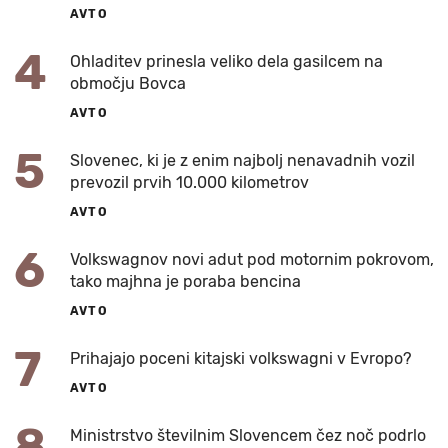
AVTO
4
Ohladitev prinesla veliko dela gasilcem na
območju Bovca
AVTO
5
Slovenec, ki je z enim najbolj nenavadnih vozil
prevozil prvih 10.000 kilometrov
AVTO
6
Volkswagnov novi adut pod motornim pokrovom,
tako majhna je poraba bencina
AVTO
7
Prihajajo poceni kitajski volkswagni v Evropo?
AVTO
8
Ministrstvo številnim Slovencem čez noč podrlo