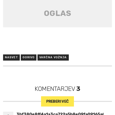
NASVET
GORIVO
VARČNA VOŽNJA
KOMENTARJEV
3
PREBERI VEČ
3bf380e8ff4a1a3ca722a5b8e09fa09165a0428