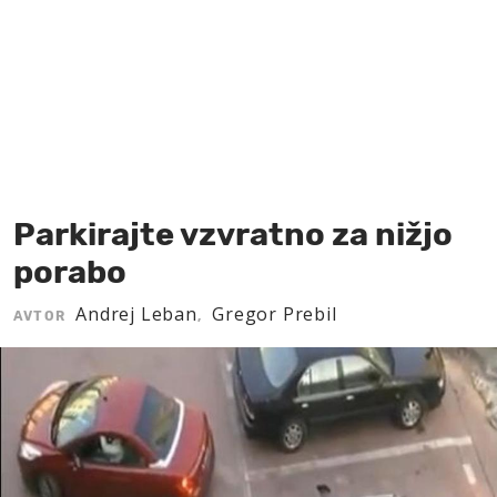
MOJ SANJ
Parkirajte vzvratno za nižjo
porabo
Andrej Leban
Gregor Prebil
AVTOR
,