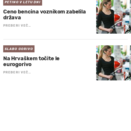
PETINO V LETU DNI
Ceno bencina voznikom zabelila
država
PREBERI VEČ…
SLABO GORIVO
Na Hrvaškem točite le
eurogorivo
PREBERI VEČ…