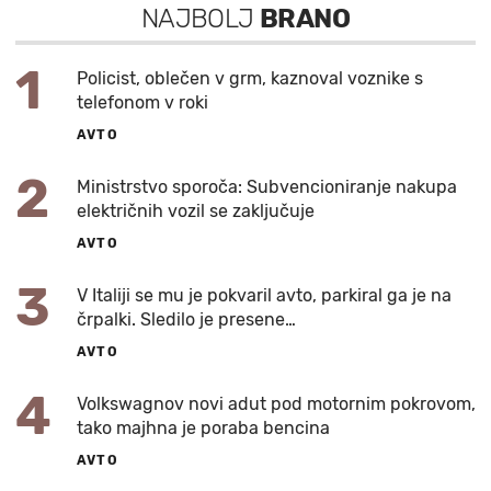
NAJBOLJ
BRANO
1
Policist, oblečen v grm, kaznoval voznike s
telefonom v roki
AVTO
2
Ministrstvo sporoča: Subvencioniranje nakupa
električnih vozil se zaključuje
AVTO
3
V Italiji se mu je pokvaril avto, parkiral ga je na
črpalki. Sledilo je presene…
AVTO
4
Volkswagnov novi adut pod motornim pokrovom,
tako majhna je poraba bencina
AVTO