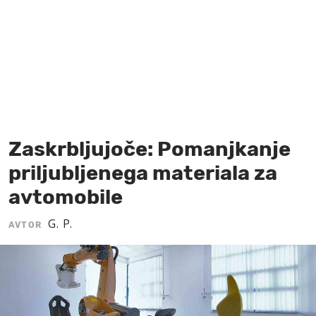
MOJ SANJ
Zaskrbljujoče: Pomanjkanje
priljubljenega materiala za
avtomobile
G. P.
AVTOR