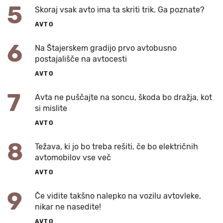
5
Skoraj vsak avto ima ta skriti trik. Ga poznate?
AVTO
6
Na Štajerskem gradijo prvo avtobusno
postajališče na avtocesti
AVTO
7
Avta ne puščajte na soncu, škoda bo dražja, kot
si mislite
AVTO
8
Težava, ki jo bo treba rešiti, če bo električnih
avtomobilov vse več
AVTO
9
Če vidite takšno nalepko na vozilu avtovleke,
nikar ne nasedite!
AVTO