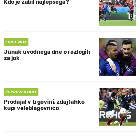
Kdo je zabil najlepšega?
EURO 2016
Junak uvodnega dne o razlogih
za jok
REPREZENTANT
Prodajal v trgovini, zdaj lahko
kupi veleblagovnico