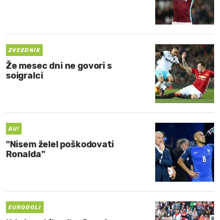
ZVEZDNIK
Že mesec dni ne govori s
soigralci
AU!
''Nisem želel poškodovati
Ronalda''
EUROGOLI