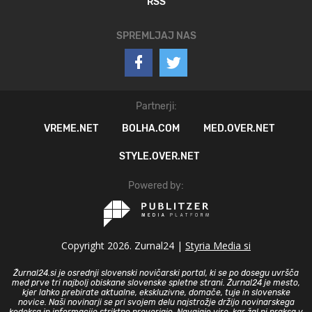
RSS
SPREMLJAJ NAS
Partnerji:
VREME.NET
BOLHA.COM
MED.OVER.NET
STYLE.OVER.NET
Powered by:
Copyright 2026. Zurnal24 |
Styria Media si
Žurnal24.si je osrednji slovenski novičarski portal, ki se po dosegu uvršča
med prve tri najbolj obiskane slovenske spletne strani. Žurnal24 je mesto,
kjer lahko prebirate aktualne, ekskluzivne, domače, tuje in slovenske
novice. Naši novinarji se pri svojem delu najstrožje držijo novinarskega