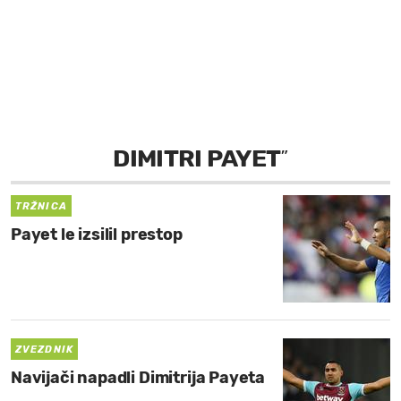
MOJ SANJ
DIMITRI PAYET
”
TRŽNICA
Payet le izsilil prestop
ZVEZDNIK
Navijači napadli Dimitrija Payeta