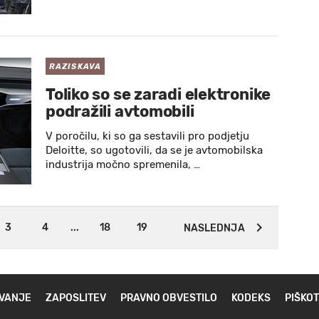
RAZISKAVA
Toliko so se zaradi elektronike
podražili avtomobili
V poročilu, ki so ga sestavili pro podjetju
Deloitte, so ugotovili, da se je avtomobilska
industrija močno spremenila, …
3
4
...
18
19
NASLEDNJA
VANJE
ZAPOSLITEV
PRAVNO OBVESTILO
KODEKS
PIŠKOT