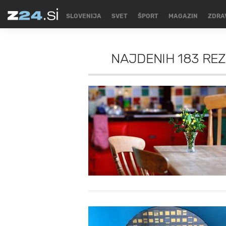
SLOVENIJA
SVET
ŠPORT
MAGAZIN
ZDRA
NAJDENIH
183 RE