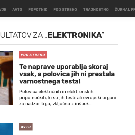
VJE
AVTO
POPOTNIK
POD STREHO
TRAJNOSTNO
ŽURNAL P
ZULTATOV
ZA
„
ELEKTRONIKA
”
POD STREHO
Te naprave uporablja skoraj
vsak, a polovica jih ni prestala
varnostnega testa!
Polovica električnih in elektronskih
pripomočkih, ki so jih testirali evropski organi
za nadzor trga, vključno z inšpek…
AVTO