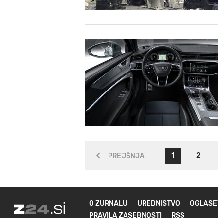
1
2
PREJŠNJA
O ŽURNALU
UREDNIŠTVO
OGLAŠE
PRAVILA ZASEBNOSTI
RSS