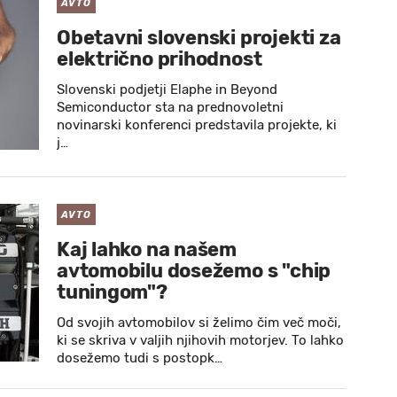
AVTO
Obetavni slovenski projekti za
električno prihodnost
Slovenski podjetji Elaphe in Beyond
Semiconductor sta na prednovoletni
novinarski konferenci predstavila projekte, ki
j…
AVTO
Kaj lahko na našem
avtomobilu dosežemo s "chip
tuningom"?
Od svojih avtomobilov si želimo čim več moči,
ki se skriva v valjih njihovih motorjev. To lahko
dosežemo tudi s postopk…