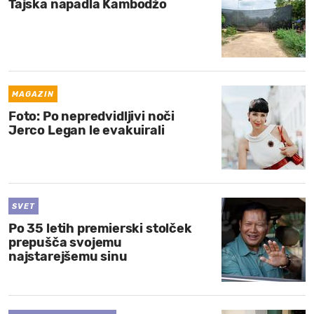
Tajska napadla Kambodžo
MAGAZIN
Foto: Po nepredvidljivi noči
Jerco Legan le evakuirali
SVET
Po 35 letih premierski stolček
prepušča svojemu
najstarejšemu sinu