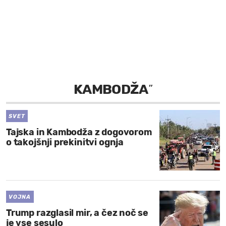
MOJ SANJ
KAMBODŽA
”
SVET
Tajska in Kambodža z dogovorom
o takojšnji prekinitvi ognja
VOJNA
Trump razglasil mir, a čez noč se
je vse sesulo