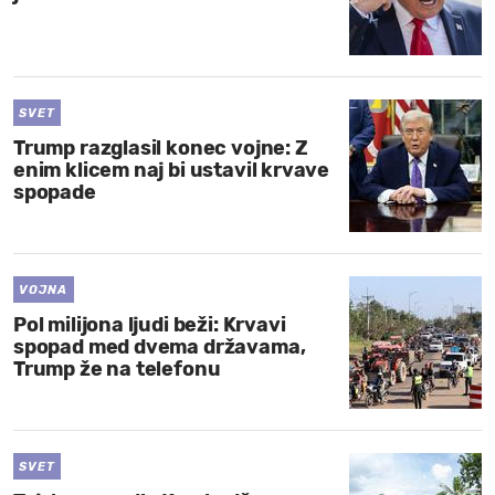
SVET
Trump razglasil konec vojne: Z
enim klicem naj bi ustavil krvave
spopade
VOJNA
Pol milijona ljudi beži: Krvavi
spopad med dvema državama,
Trump že na telefonu
SVET