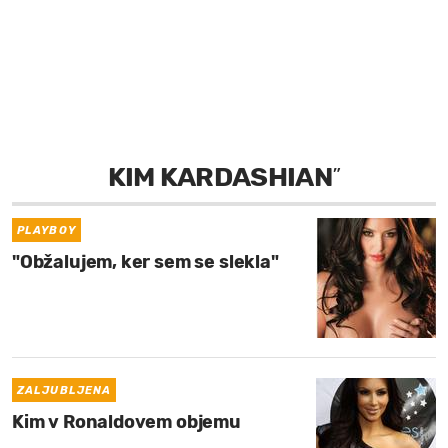
MOJ SANJ
KIM KARDASHIAN
”
PLAYBOY
"Obžalujem, ker sem se slekla"
ZALJUBLJENA
Kim v Ronaldovem objemu