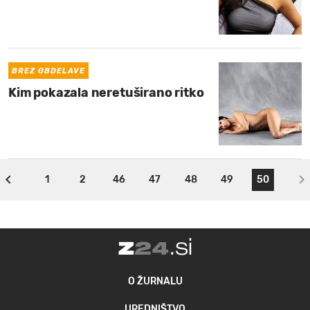
BREZ OBDELAVE
Kim pokazala neretuširano ritko
1
2
46
47
48
49
50
O ŽURNALU
UREDNIŠTVO