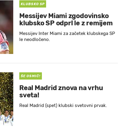
KLUBSKO SP
Messijev Miami zgodovinsko
klubsko SP odprl le z remijem
Messijev Inter Miami za začetek klubskega SP
le neodločeno.
ŠE OSMIČ!
Real Madrid znova na vrhu
sveta!
Real Madrid (spet) klubski svetovni prvak.