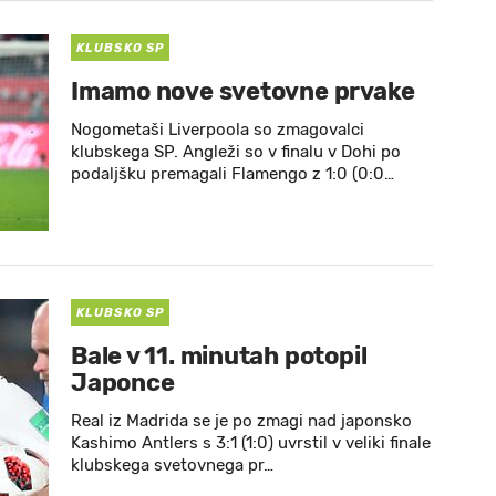
KLUBSKO SP
Imamo nove svetovne prvake
Nogometaši Liverpoola so zmagovalci
klubskega SP. Angleži so v finalu v Dohi po
podaljšku premagali Flamengo z 1:0 (0:0…
KLUBSKO SP
Bale v 11. minutah potopil
Japonce
Real iz Madrida se je po zmagi nad japonsko
Kashimo Antlers s 3:1 (1:0) uvrstil v veliki finale
klubskega svetovnega pr…