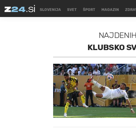
SLOVENIJA
SVET
ŠPORT
MAGAZIN
ZDRA
NAJDENI
KLUBSKO S