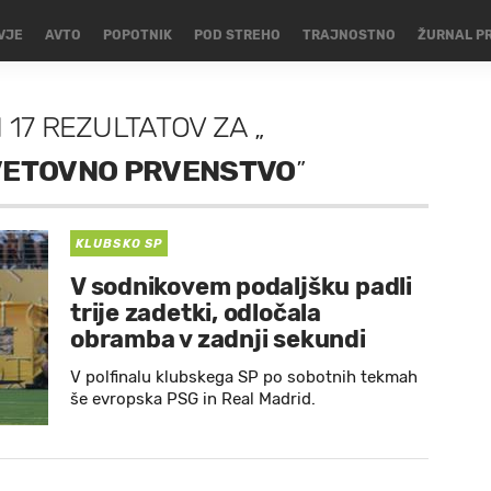
VJE
AVTO
POPOTNIK
POD STREHO
TRAJNOSTNO
ŽURNAL P
H
17 REZULTATOV
ZA
„
VETOVNO PRVENSTVO
”
KLUBSKO SP
V sodnikovem podaljšku padli
trije zadetki, odločala
obramba v zadnji sekundi
V polfinalu klubskega SP po sobotnih tekmah
še evropska PSG in Real Madrid.