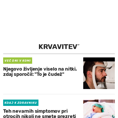
MOJ SANJ
KRVAVITEV
”
VEČ DNI V KOMI
Njegovo življenje viselo na nitki,
zdaj sporočil: "To je čudež"
KDAJ K ZDRAVNIKU
Teh nevarnih simptomov pri
otrocih nikoli ne smete prezreti