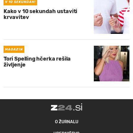
V 10 SEKUNDAH!
Kako v 10 sekundah ustaviti
krvavitev
MAGAZIN
Tori Spelling hčerka rešila
življenje
O ŽURNALU