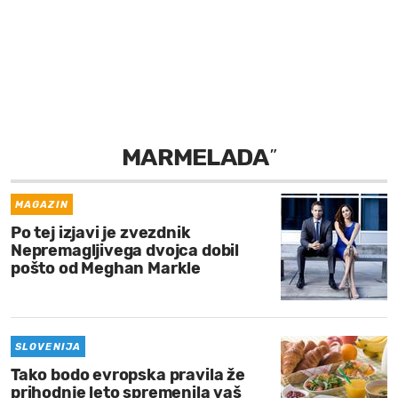
MOJ SANJ
MARMELADA
”
MAGAZIN
Po tej izjavi je zvezdnik
Nepremagljivega dvojca dobil
pošto od Meghan Markle
SLOVENIJA
Tako bodo evropska pravila že
prihodnje leto spremenila vaš