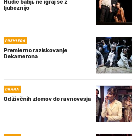
Hudič babji, ne igraj se z
ljubeznijo
PREMIERA
Premierno raziskovanje
Dekamerona
DRAMA
Od živčnih zlomov do ravnovesja