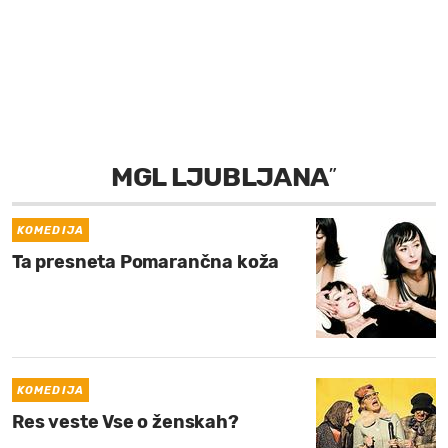
MOJ SANJ
MGL LJUBLJANA
”
KOMEDIJA
Ta presneta Pomarančna koža
KOMEDIJA
Res veste Vse o ženskah?