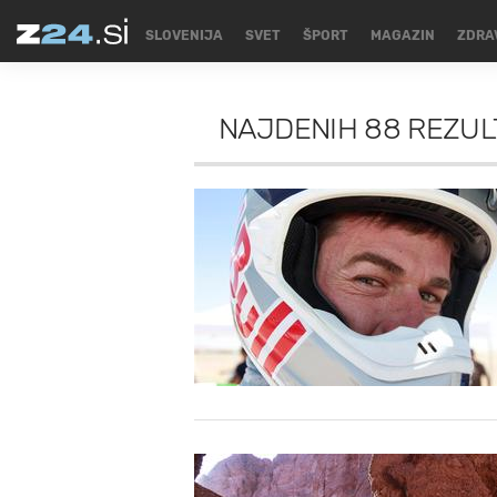
SLOVENIJA
SVET
ŠPORT
MAGAZIN
ZDRA
NAJDENIH
88 REZUL