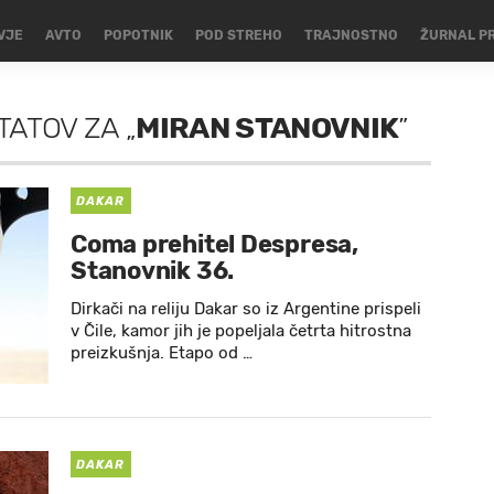
VJE
AVTO
POPOTNIK
POD STREHO
TRAJNOSTNO
ŽURNAL P
TATOV
ZA
„
MIRAN STANOVNIK
”
DAKAR
Coma prehitel Despresa,
Stanovnik 36.
Dirkači na reliju Dakar so iz Argentine prispeli
v Čile, kamor jih je popeljala četrta hitrostna
preizkušnja. Etapo od …
DAKAR