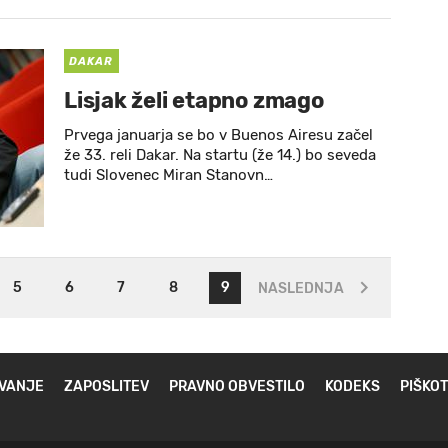
DAKAR
Lisjak želi etapno zmago
Prvega januarja se bo v Buenos Airesu začel
že 33. reli Dakar. Na startu (že 14.) bo seveda
tudi Slovenec Miran Stanovn…
5
6
7
8
9
NASLEDNJA
VANJE
ZAPOSLITEV
PRAVNO OBVESTILO
KODEKS
PIŠKOT