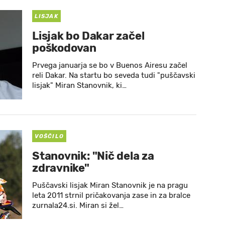
LISJAK
Lisjak bo Dakar začel
poškodovan
Prvega januarja se bo v Buenos Airesu začel
reli Dakar. Na startu bo seveda tudi "puščavski
lisjak" Miran Stanovnik, ki…
VOŠČILO
Stanovnik: "Nič dela za
zdravnike"
Puščavski lisjak Miran Stanovnik je na pragu
leta 2011 strnil pričakovanja zase in za bralce
zurnala24.si. Miran si žel…