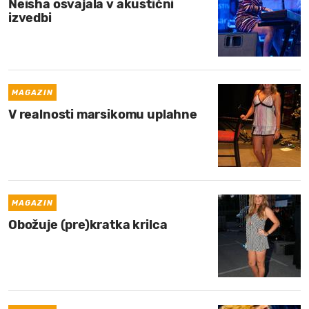
Neisha osvajala v akustični
izvedbi
MAGAZIN
V realnosti marsikomu uplahne
MAGAZIN
Obožuje (pre)kratka krilca