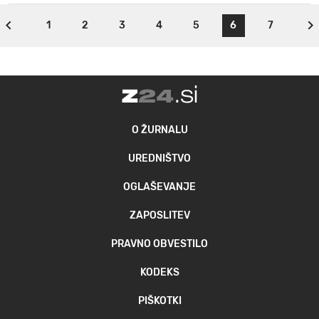
1
2
3
4
5
6
7
O ŽURNALU
UREDNIŠTVO
OGLAŠEVANJE
ZAPOSLITEV
PRAVNO OBVESTILO
KODEKS
PIŠKOTKI