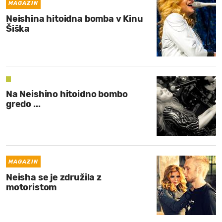
MAGAZIN
Neishina hitoidna bomba v Kinu
Šiška
Na Neishino hitoidno bombo
gredo ...
MAGAZIN
Neisha se je združila z
motoristom