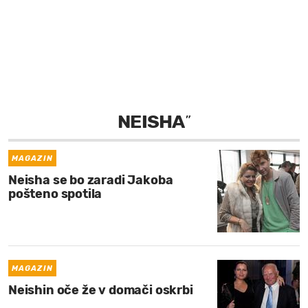
MOJ SANJ
NEISHA
”
MAGAZIN
Neisha se bo zaradi Jakoba
pošteno spotila
MAGAZIN
Neishin oče že v domači oskrbi