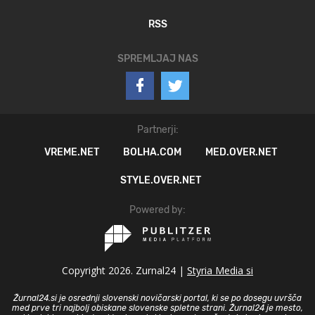
RSS
SPREMLJAJ NAS
Partnerji:
VREME.NET
BOLHA.COM
MED.OVER.NET
STYLE.OVER.NET
Powered by:
Copyright 2026. Zurnal24 |
Styria Media si
Žurnal24.si je osrednji slovenski novičarski portal, ki se po dosegu uvršča
med prve tri najbolj obiskane slovenske spletne strani. Žurnal24 je mesto,