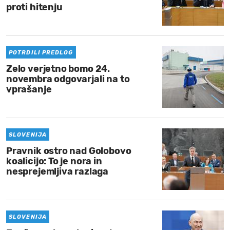
proti hitenju
POTRDILI PREDLOG
Zelo verjetno bomo 24.
novembra odgovarjali na to
vprašanje
SLOVENIJA
Pravnik ostro nad Golobovo
koalicijo: To je nora in
nesprejemljiva razlaga
SLOVENIJA