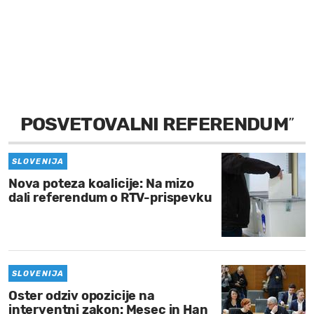
MOJ SANJ
POSVETOVALNI REFERENDUM
”
SLOVENIJA
Nova poteza koalicije: Na mizo
dali referendum o RTV-prispevku
SLOVENIJA
Oster odziv opozicije na
interventni zakon: Mesec in Han