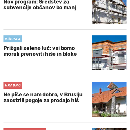
Nov program: Sredstev za
subvencije občanov bo manj
VČERAJ
Prižgali zeleno luč: vsi bomo
morali prenoviti hiše in bloke
URADNO
Ne piše se nam dobro, v Bruslju
zaostrili pogoje za prodajo hiš