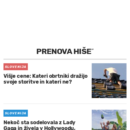
MOJ SANJ
PRENOVA HIŠE
”
SLOVENIJA
Višje cene: Kateri obrtniki dražijo
svoje storitve in kateri ne?
SLOVENIJA
Nekoč sta sodelovala z Lady
Gaga in živela v Hollywoodu,