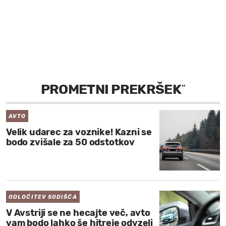
MOJ SANJ
PROMETNI PREKRŠEK
”
AVTO
Velik udarec za voznike! Kazni se
bodo zvišale za 50 odstotkov
ODLOČITEV SODIŠČA
V Avstriji se ne hecajte več, avto
vam bodo lahko še hitreje odvzeli