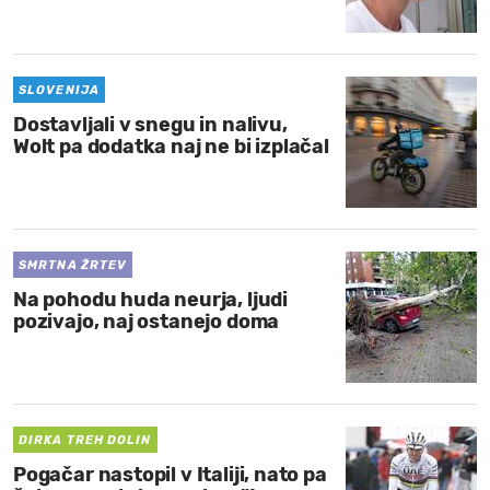
MOJ SANJ
SLOVENIJA
Dostavljali v snegu in nalivu,
Wolt pa dodatka naj ne bi izplačal
SMRTNA ŽRTEV
Na pohodu huda neurja, ljudi
pozivajo, naj ostanejo doma
DIRKA TREH DOLIN
Pogačar nastopil v Italiji, nato pa