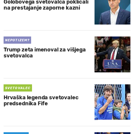
Golobovega svetovalca poklicali
na prestajanje zaporne kazni
NEPOTIZEM?
Trump zeta imenoval za višjega
svetovalca
SVETOVALEC
Hrvaška legenda svetovalec
predsednika Fife