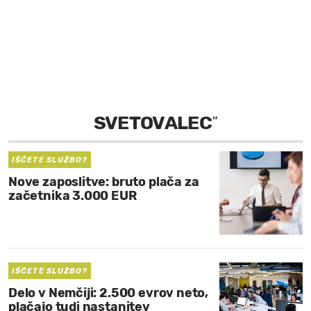
MOJ SANJ
SVETOVALEC
”
IŠČETE SLUŽBO?
Nove zaposlitve: bruto plača za
začetnika 3.000 EUR
IŠČETE SLUŽBO?
Delo v Nemčiji: 2.500 evrov neto,
plačajo tudi nastanitev