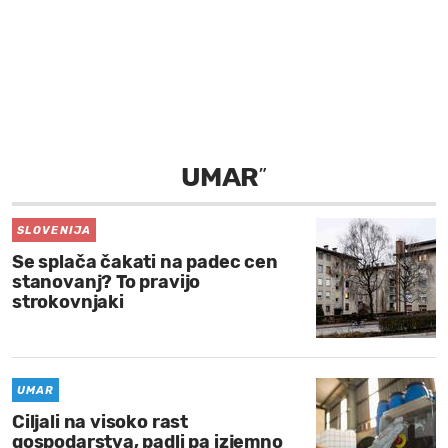
MOJ SANJ
UMAR
”
SLOVENIJA
Se splača čakati na padec cen
stanovanj? To pravijo
strokovnjaki
UMAR
Ciljali na visoko rast
gospodarstva, padli pa izjemno